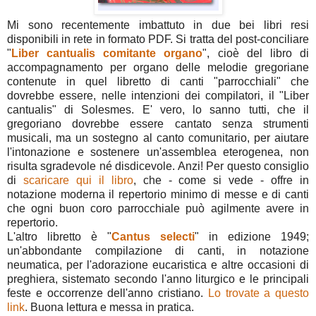
Mi sono recentemente imbattuto in due bei libri resi
disponibili in rete in formato PDF. Si tratta del post-conciliare
"
Liber cantualis comitante organo
", cioè del libro di
accompagnamento per organo delle melodie gregoriane
contenute in quel libretto di canti "parrocchiali" che
dovrebbe essere, nelle intenzioni dei compilatori, il "Liber
cantualis" di Solesmes. E' vero, lo sanno tutti, che il
gregoriano dovrebbe essere cantato senza strumenti
musicali, ma un sostegno al canto comunitario, per aiutare
l'intonazione e sostenere un'assemblea eterogenea, non
risulta sgradevole né disdicevole. Anzi! Per questo consiglio
di
scaricare qui il libro
, che - come si vede - offre in
notazione moderna il repertorio minimo di messe e di canti
che ogni buon coro parrocchiale può agilmente avere in
repertorio.
L'altro libretto è "
Cantus selecti
" in edizione 1949;
un'abbondante compilazione di canti, in notazione
neumatica, per l'adorazione eucaristica e altre occasioni di
preghiera, sistemato secondo l'anno liturgico e le principali
feste e occorrenze dell'anno cristiano.
Lo trovate a questo
link
. Buona lettura e messa in pratica.