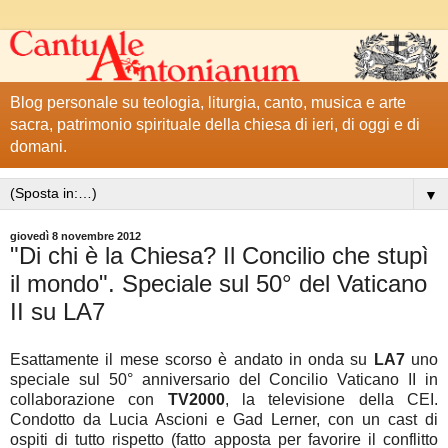
Blog personale su teologia, liturgia, canto, musica e arte
sacra, patrimonio spirituale della chiesa di ieri, di oggi e di
domani.
▼
giovedì 8 novembre 2012
"Di chi è la Chiesa? Il Concilio che stupì
il mondo". Speciale sul 50° del Vaticano
II su LA7
Esattamente il mese scorso è andato in onda su
LA7
uno
speciale sul 50° anniversario del Concilio Vaticano II in
collaborazione con
TV2000
, la televisione della CEI.
Condotto da Lucia Ascioni e Gad Lerner, con un cast di
ospiti di tutto rispetto (fatto apposta per favorire il conflitto