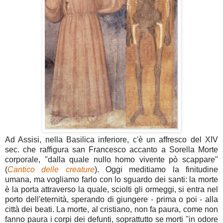
Ad Assisi, nella Basilica inferiore, c'è un affresco del XIV
sec. che raffigura san Francesco accanto a Sorella Morte
corporale, "dalla quale nullo homo vivente pò scappare"
(
Cantico delle creature
). Oggi meditiamo la finitudine
umana, ma vogliamo farlo con lo sguardo dei santi: la morte
è la porta attraverso la quale, sciolti gli ormeggi, si entra nel
porto dell'eternità, sperando di giungere - prima o poi - alla
città dei beati. La morte, al cristiano, non fa paura, come non
fanno paura i corpi dei defunti, soprattutto se morti "in odore