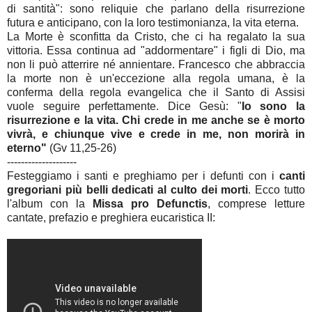
di santità": sono reliquie che parlano della risurrezione
futura e anticipano, con la loro testimonianza, la vita eterna.
La Morte è sconfitta da Cristo, che ci ha regalato la sua
vittoria. Essa continua ad "addormentare" i figli di Dio, ma
non li può atterrire né annientare. Francesco che abbraccia
la morte non è un'eccezione alla regola umana, è la
conferma della regola evangelica che il Santo di Assisi
vuole seguire perfettamente. Dice Gesù: "
Io sono la
risurrezione e la vita. Chi crede in me anche se è morto
vivrà, e chiunque vive e crede in me, non morirà in
eterno"
(Gv 11,25-26)
--------------------
Festeggiamo i santi e preghiamo per i defunti con i
canti
gregoriani più belli dedicati al culto dei morti
. Ecco tutto
l'album con la
Missa pro Defunctis
, comprese letture
cantate, prefazio e preghiera eucaristica II: