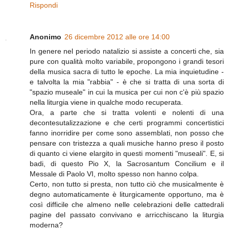
Rispondi
Anonimo
26 dicembre 2012 alle ore 14:00
In genere nel periodo natalizio si assiste a concerti che, sia
pure con qualità molto variabile, propongono i grandi tesori
della musica sacra di tutto le epoche. La mia inquietudine -
e talvolta la mia "rabbia" - è che si tratta di una sorta di
"spazio museale" in cui la musica per cui non c'è più spazio
nella liturgia viene in qualche modo recuperata.
Ora, a parte che si tratta volenti e nolenti di una
decontesutalizzazione e che certi programmi concertistici
fanno inorridire per come sono assemblati, non posso che
pensare con tristezza a quali musiche hanno preso il posto
di quanto ci viene elargito in questi momenti "museali". E, si
badi, di questo Pio X, la Sacrosantum Concilium e il
Messale di Paolo VI, molto spesso non hanno colpa.
Certo, non tutto si presta, non tutto ciò che musicalmente è
degno automaticamente è liturgicamente opportuno, ma è
così difficile che almeno nelle celebrazioni delle cattedrali
pagine del passato convivano e arricchiscano la liturgia
moderna?