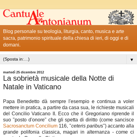
Blog personale su teologia, liturgia, canto, musica e arte
sacra, patrimonio spirituale della chiesa di ieri, di oggi e di
domani.
▼
martedì 25 dicembre 2012
La sobrietà musicale della Notte di
Natale in Vaticano
Papa Benedetto dà sempre l'esempio e continua a voler
mettere in pratica, a partire da casa sua, le richieste musicali
del Concilio Vaticano II. Ecco che il Gregoriano riprende il
suo "posto d'onore" che gli spetta di diritto (come sancisce
Sacrosanctum Concilium
116, "
ceteris paribu
s") accanto alla
grande polifonia classica, magari in alternanza - come ci