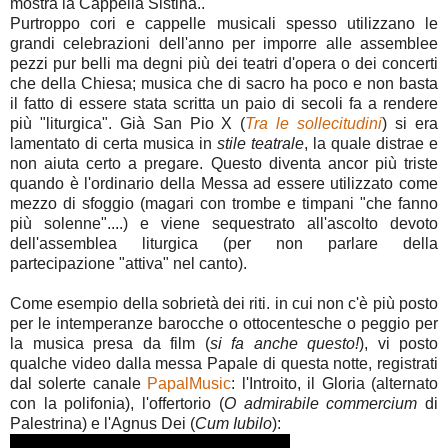
mostra la Cappella Sistina..
Purtroppo cori e cappelle musicali spesso utilizzano le
grandi celebrazioni dell'anno per imporre alle assemblee
pezzi pur belli ma degni più dei teatri d'opera o dei concerti
che della Chiesa; musica che di sacro ha poco e non basta
il fatto di essere stata scritta un paio di secoli fa a rendere
più "liturgica". Già San Pio X (
Tra le sollecitudini
) si era
lamentato di certa musica in
stile teatrale
, la quale distrae e
non aiuta certo a pregare. Questo diventa ancor più triste
quando è l'ordinario della Messa ad essere utilizzato come
mezzo di sfoggio (magari con trombe e timpani "che fanno
più solenne"....) e viene sequestrato all'ascolto devoto
dell'assemblea liturgica (per non parlare della
partecipazione "attiva" nel canto).
Come esempio della sobrietà dei riti. in cui non c'è più posto
per le intemperanze barocche o ottocentesche o peggio per
la musica presa da film (
si fa anche questo!
), vi posto
qualche video dalla messa Papale di questa notte, registrati
dal solerte canale
PapalMusic
: l'Introito, il Gloria (alternato
con la polifonia), l'offertorio (
O admirabile commercium
di
Palestrina) e l'Agnus Dei (
Cum Iubilo
):