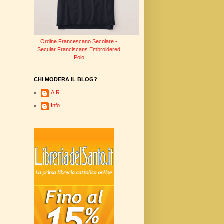
Ordine Francescano Secolare -
Secular Franciscans Embroidered
Polo
CHI MODERA IL BLOG?
A.R.
Info