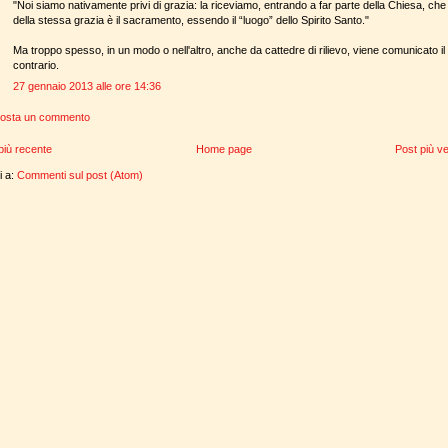
"Noi siamo nativamente privi di grazia: la riceviamo, entrando a far parte della Chiesa, che
della stessa grazia è il sacramento, essendo il “luogo” dello Spirito Santo."
Ma troppo spesso, in un modo o nell'altro, anche da cattedre di rilievo, viene comunicato il
contrario.
27 gennaio 2013 alle ore 14:36
osta un commento
più recente
Home page
Post più v
ti a:
Commenti sul post (Atom)