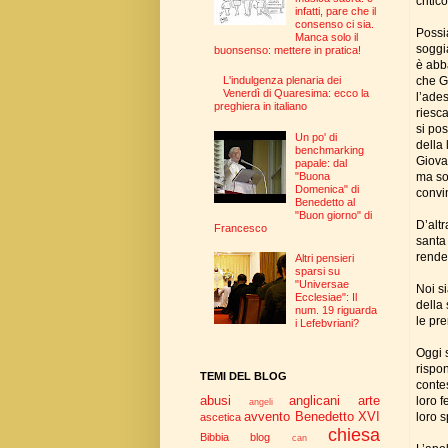
critic
infatti, pare che il
consenso ci sia.
Possi
Manca solo il
soggi
buonsenso: mettere in pratica!
è abb
che G
L'indulgenza plenaria dei
Venerdì di Quaresima: ecco la
l’ade
preghiera in italiano
riesc
si po
Un po' di
della
benchmarking
Giova
papale: dal
ma son
"Buona
Domenica" di
convi
Benedetto al
"Buon giorno" di
D’altr
Francesco
santa
rende
Altri pensieri
sparsi su
"Universae
Noi si
Ecclesiae": Il
della 
num. 19 riguarda
le pre
i Lefebvriani?
Oggi 
rispo
TEMI DEL BLOG
conte
abusi
anglicani
arte
loro f
angeli
avvento
Benedetto XVI
loro 
ascetica
chiesa
Bibbia
blog
can