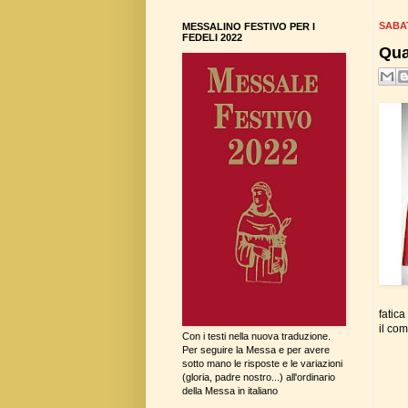
SABA
MESSALINO FESTIVO PER I
FEDELI 2022
Qua
fatic
il co
Con i testi nella nuova traduzione.
Per seguire la Messa e per avere
sotto mano le risposte e le variazioni
(gloria, padre nostro...) all'ordinario
della Messa in italiano