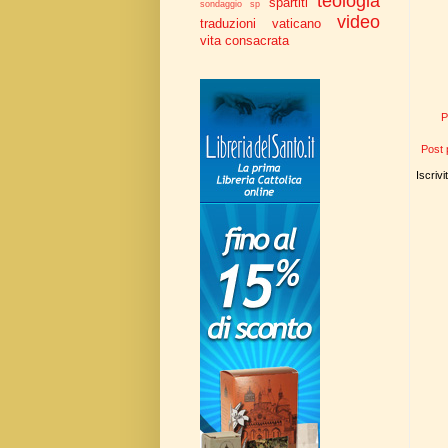
teologia
spartiti
sondaggio
sp
video
traduzioni
vaticano
vita consacrata
P
Post 
Iscrivi