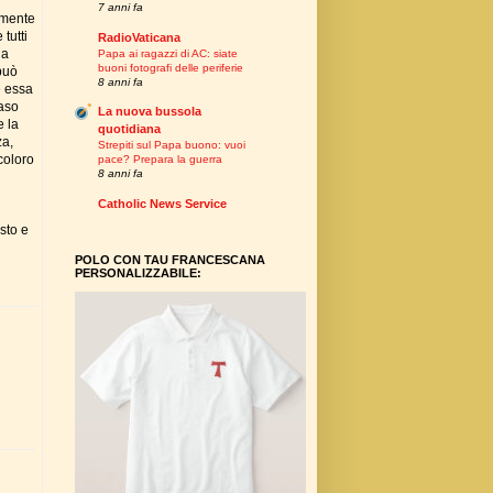
7 anni fa
amente
tutti
RadioVaticana
la
Papa ai ragazzi di AC: siate
buoni fotografi delle periferie
 può
8 anni fa
e essa
maso
La nuova bussola
e la
quotidiana
za,
Strepiti sul Papa buono: vuoi
 coloro
pace? Prepara la guerra
8 anni fa
Catholic News Service
sto e
POLO CON TAU FRANCESCANA
PERSONALIZZABILE: