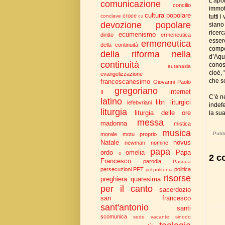
L’apol
comunicazione
concilio
immot
cultura popolare
croce
tutti 
conclave
cu
devozione popolare
siano
ricerc
ecumenismo
diritto
ermeneutica
esser
ermeneutica
della continuità
compo
della riforma nella
d’Aqui
continuità
conos
eutanasia
cioè, 
evangelizzazione
che s
francescanesimo
Giovanni Paolo
gregoriano
internet
II
C’è ne
latino
libri liturgici
lefebvriani
indefe
liturgia
liturgia delle ore
la su
messa
madonna
mistica
musica
Pubbl
morale
motu proprio
Natale
novus
newman
nomine
papa
ordo
omelia
Papa
o
2 c
Francesco
parodia
Pasqua
persecuzioni
PFT
politica
polifonia
pol
risorse
preghiera
quaresima
per il canto
sacerdozio
san francesco
sant'antonio
santi
scomunica
sede vacante
sinodo