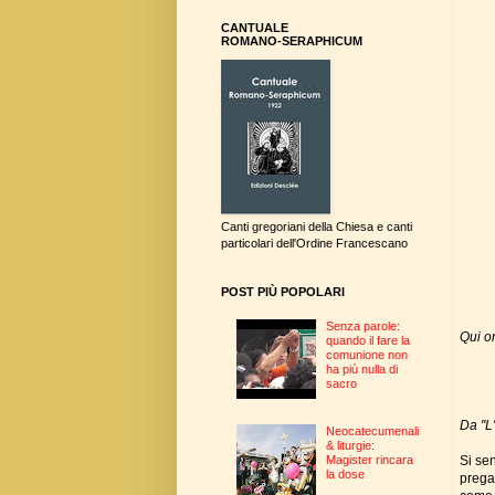
CANTUALE
ROMANO-SERAPHICUM
Canti gregoriani della Chiesa e canti
particolari dell'Ordine Francescano
POST PIÙ POPOLARI
Senza parole:
Qui or
quando il fare la
comunione non
ha più nulla di
sacro
Da "L
Neocatecumenali
& liturgie:
Si sen
Magister rincara
la dose
prega