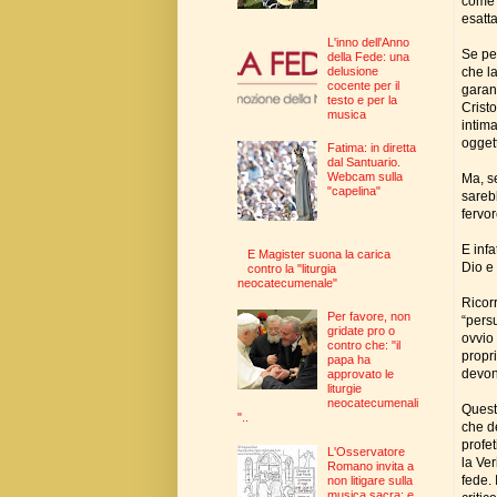
come l
esatt
L'inno dell'Anno
Se per
della Fede: una
delusione
che la
cocente per il
garant
testo e per la
Crist
musica
intim
ogget
Fatima: in diretta
dal Santuario.
Webcam sulla
Ma, se
"capelina"
sareb
fervor
E infa
E Magister suona la carica
Dio e
contro la "liturgia
neocatecumenale"
Ricor
Per favore, non
“pers
gridate pro o
ovvio
contro che: "il
propri
papa ha
devon
approvato le
liturgie
neocatecumenali
Questo
"..
che de
profet
L'Osservatore
la Ver
Romano invita a
fede. 
non litigare sulla
musica sacra: e