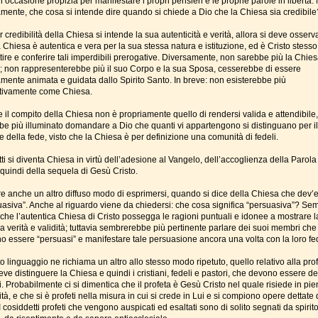
’occasione propizia per manifestare i propri pensieri e le proprie parole in libertà.
amente, che cosa si intende dire quando si chiede a Dio che la Chiesa sia credibile
 credibilità della Chiesa si intende la sua autenticità e verità, allora si deve osserv
 Chiesa è autentica e vera per la sua stessa natura e istituzione, ed è Cristo stesso
ire e conferire tali imperdibili prerogative. Diversamente, non sarebbe più la Chies
o; non rappresenterebbe più il suo Corpo e la sua Sposa, cesserebbe di essere
amente animata e guidata dallo Spirito Santo. In breve: non esisterebbe più
tivamente come Chiesa.
 il compito della Chiesa non è propriamente quello di rendersi valida e attendibile,
be più illuminato domandare a Dio che quanti vi appartengono si distinguano per il
e della fede, visto che la Chiesa è per definizione una comunità di fedeli.
tti si diventa Chiesa in virtù dell’adesione al Vangelo, dell’accoglienza della Parola
 quindi della sequela di Gesù Cristo.
re anche un altro diffuso modo di esprimersi, quando si dice della Chiesa che dev’
uasiva”. Anche al riguardo viene da chiedersi: che cosa significa “persuasiva”? Se
 che l’autentica Chiesa di Cristo possegga le ragioni puntuali e idonee a mostrare l
a verità e validità; tuttavia sembrerebbe più pertinente parlare dei suoi membri che
o essere “persuasi” e manifestare tale persuasione ancora una volta con la loro fe
 linguaggio ne richiama un altro allo stesso modo ripetuto, quello relativo alla prof
ve distinguere la Chiesa e quindi i cristiani, fedeli e pastori, che devono essere de
i. Probabilmente ci si dimentica che il profeta è Gesù Cristo nel quale risiede in pi
ità, e che si è profeti nella misura in cui si crede in Lui e si compiono opere dettate 
I cosiddetti profeti che vengono auspicati ed esaltati sono di solito segnati da spirit