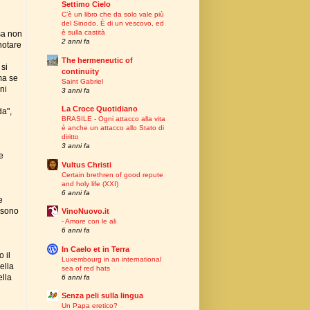
Settimo Cielo
C’è un libro che da solo vale più
del Sinodo. È di un vescovo, ed
è sulla castità
sa non
2 anni fa
notare
The hermeneutic of
 si
continuity
ma se
Saint Gabriel
ni
3 anni fa
La Croce Quotidiano
da",
BRASILE - Ogni attacco alla vita
è anche un attacco allo Stato di
diritto
3 anni fa
e
Vultus Christi
Certain brethren of good repute
and holy life (XXI)
6 anni fa
e
: sono
VinoNuovo.it
- Amore con le ali
6 anni fa
In Caelo et in Terra
 il
Luxembourg in an international
ella
sea of red hats
ella
6 anni fa
Senza peli sulla lingua
Un Papa eretico?