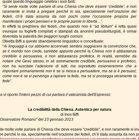
quale questo linguaggio celebra i suoi fasti:
“
Si sente molte volte parlare di una Chiesa che deve essere ‘credibile’, e non
raramente si invita a pregare perché lo sia, specialmente nell’orazione dei
fedeli, ch’è stata assunta da non pochi come l’occasione propizia per
manifestare i propri pensieri e le proprie parole in libertà…
”.
In effetti la preghiera dei fedeli, che quando non è “ad libitum” è letta quasi
ovunque su foglietti compilati e stampati da anonimi pseudoliturgisti, è ormai
diventata la palestra dei peggiori luoghi comuni.
Obietta Biffi a questo sbandamento linguistico e concettuale:
“
Ai linguaggi a cui abbiamo accennato sembra soggiacere la convinzione che,
se il mondo non crede, sarebbe appunto perché la Chiesa non è abbastanza
credibile e persuasiva, o non abbastanza profetica. In realtà, verrebbe da
notare che Gesù stesso, in sé sommamente credibile, persuasivo e profetico,
non ha suscitato l’adesione di tutti; ma soprattutto osserveremmo che a
importare primariamente non è se si riesca a persuadere, ma se si è persuasi;
come non è se si pervenga a ispirare la fede, ma se si possegga veramente la
fede
”.
a vi riporto l'intero pezzo di cui parlava il vaticanista dell'Espresso:
La credibilità della Chiesa. Autentica per natura
di Inos Biffi
'Osservatore Romano" del 23 gennaio 2013
te molte volte parlare di Chiesa che deve essere “credibile”, e non raramente si inv
re perché lo sia, specialmente nell’orazione dei fedeli, ch’è stata assunta da non p