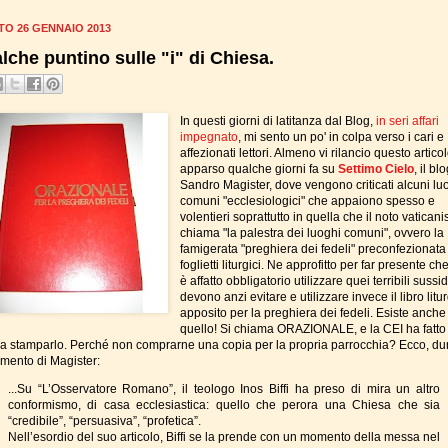
TO 26 GENNAIO 2013
lche puntino sulle "i" di Chiesa.
In questi giorni di latitanza dal Blog,
in seri affari
impegnato
, mi sento un po' in colpa verso i cari e
affezionati lettori. Almeno vi rilancio questo articol
apparso qualche giorni fa su
Settimo Cielo
, il bl
Sandro Magister, dove vengono criticati alcuni lu
comuni "ecclesiologici" che appaiono spesso e
volentieri soprattutto in quella che il noto vaticani
chiama "la palestra dei luoghi comuni", ovvero la
famigerata "preghiera dei fedeli" preconfezionata
foglietti liturgici. Ne approfitto per far presente c
è affatto obbligatorio utilizzare quei terribili sussidi
devono anzi evitare e utilizzare invece il libro litu
apposito per la preghiera dei fedeli. Esiste anche
quello! Si chiama ORAZIONALE, e la CEI ha fatto
a a stamparlo. Perché non comprarne una copia per la propria parrocchia? Ecco, d
mmento di Magister:
...Su “L’Osservatore Romano”, il teologo Inos Biffi ha preso di mira un altro
conformismo, di casa ecclesiastica: quello che perora una Chiesa che sia
“credibile”, “persuasiva”, “profetica”.
Nell’esordio del suo articolo, Biffi se la prende con un momento della messa nel