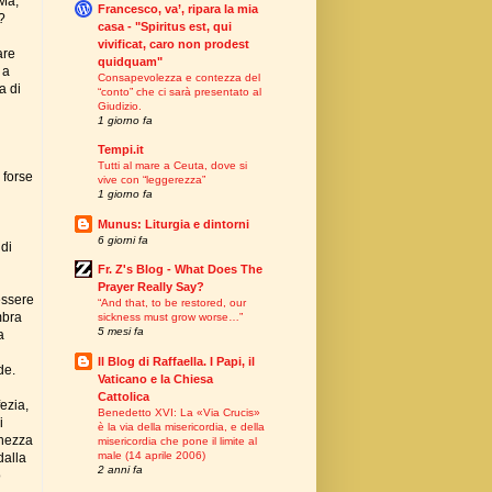
 Ma,
Francesco, va’, ripara la mia
?
casa - "Spiritus est, qui
vivificat, caro non prodest
are
quidquam"
 a
Consapevolezza e contezza del
a di
“conto” che ci sarà presentato al
Giudizio.
1 giorno fa
Tempi.it
Tutti al mare a Ceuta, dove si
 forse
vive con “leggerezza”
1 giorno fa
Munus: Liturgia e dintorni
6 giorni fa
 di
Fr. Z's Blog - What Does The
Prayer Really Say?
essere
“And that, to be restored, our
mbra
sickness must grow worse…”
5 mesi fa
a
Il Blog di Raffaella. I Papi, il
de.
Vaticano e la Chiesa
Cattolica
ezia,
Benedetto XVI: La «Via Crucis»
i
è la via della misericordia, e della
enezza
misericordia che pone il limite al
male (14 aprile 2006)
dalla
2 anni fa
o