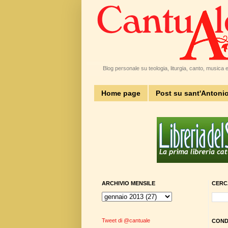
Blog personale su teologia, liturgia, canto, musica e 
Home page
Post su sant'Antoni
ARCHIVIO MENSILE
CERC
Tweet di @cantuale
CONDI