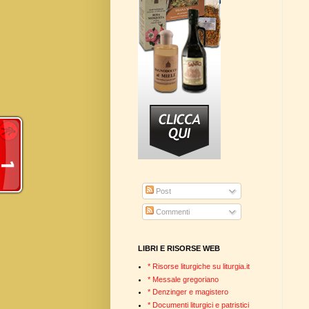
Post
Commenti
LIBRI E RISORSE WEB
* Risorse liturgiche su liturgia.it
* Messale gregoriano
* Denzinger e magistero
* Documenti liturgici e patristici