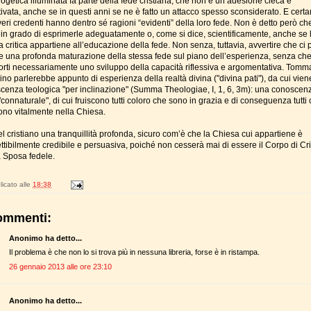
ogetica illuminata fa parte della fede cristiana, che non è un’adesione cieca e
ivata, anche se in questi anni se ne è fatto un attacco spesso sconsiderato. E cert
i veri credenti hanno dentro sé ragioni “evidenti” della loro fede. Non è detto però che 
 in grado di esprimerle adeguatamente o, come si dice, scientificamente, anche se 
a critica appartiene all’educazione della fede. Non senza, tuttavia, avvertire che ci
e una profonda maturazione della stessa fede sul piano dell’esperienza, senza ch
rti necessariamente uno sviluppo della capacità riflessiva e argomentativa. Tom
no parlerebbe appunto di esperienza della realtà divina ("divina pati"), da cui vien
cenza teologica "per inclinazione" (Summa Theologiae, I, 1, 6, 3m): una conoscen
"connaturale", di cui fruiscono tutti coloro che sono in grazia e di conseguenza tutti
ono vitalmente nella Chiesa.
l cristiano una tranquillità profonda, sicuro com’è che la Chiesa cui appartiene è
ttibilmente credibile e persuasiva, poiché non cesserà mai di essere il Corpo di Cri
a Sposa fedele.
icato alle
18:38
ommenti:
Anonimo ha detto...
Il problema è che non lo si trova più in nessuna libreria, forse è in ristampa.
26 gennaio 2013 alle ore 23:10
Anonimo ha detto...