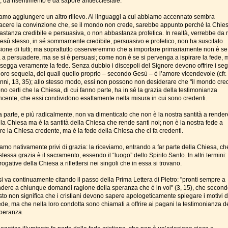
o, da risentimento e da sapore antiecclesiale.
amo aggiungere un altro rilievo. Ai linguaggi a cui abbiamo accennato sembra
acere la convinzione che, se il mondo non crede, sarebbe appunto perché la Chie
astanza credibile e persuasiva, o non abbastanza profetica. In realtà, verrebbe da 
esù stesso, in sé sommamente credibile, persuasivo e profetico, non ha suscitato
sione di tutti; ma soprattutto osserveremmo che a importare primariamente non è se
a a persuadere, ma se si è persuasi; come non è se si pervenga a ispirare la fede, 
ssegga veramente la fede. Senza dubbio i discepoli del Signore devono offrire i seg
 loro sequela, dei quali quello proprio – secondo Gesù – è l’amore vicendevole (cfr.
nni, 13, 35); allo stesso modo, essi non possono non desiderare che "il mondo cre
o certi che la Chiesa, di cui fanno parte, ha in sé la grazia della testimonianza
ncente, che essi condividono esattamente nella misura in cui sono credenti.
a parte, e più radicalmente, non va dimenticato che non è la nostra santità a render
 la Chiesa ma è la santità della Chiesa che rende santi noi; non è la nostra fede a
re la Chiesa credente, ma è la fede della Chiesa che ci fa credenti.
amo nativamente privi di grazia: la riceviamo, entrando a far parte della Chiesa, ch
stessa grazia è il sacramento, essendo il “luogo” dello Spirito Santo. In altri termini
rogative della Chiesa a riflettersi nei singoli che in essa si trovano.
si va continuamente citando il passo della Prima Lettera di Pietro: "pronti sempre a
ndere a chiunque domandi ragione della speranza che è in voi" (3, 15), che secondo
sto non significa che i cristiani devono sapere apologeticamente spiegare i motivi d
ede, ma che nella loro condotta sono chiamati a offrire ai pagani la testimonianza d
speranza.