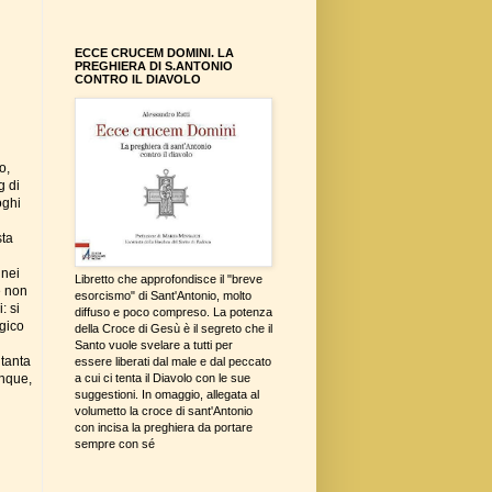
ECCE CRUCEM DOMINI. LA
PREGHIERA DI S.ANTONIO
CONTRO IL DIAVOLO
o,
og di
oghi
sta
 nei
Libretto che approfondisce il "breve
he non
esorcismo" di Sant'Antonio, molto
: si
diffuso e poco compreso. La potenza
rgico
della Croce di Gesù è il segreto che il
Santo vuole svelare a tutti per
 tanta
essere liberati dal male e dal peccato
unque,
a cui ci tenta il Diavolo con le sue
suggestioni. In omaggio, allegata al
volumetto la croce di sant'Antonio
con incisa la preghiera da portare
sempre con sé