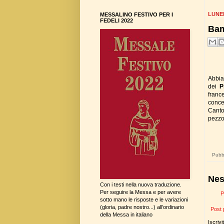
LUNED
MESSALINO FESTIVO PER I
FEDELI 2022
Bam
Abbia
dei
P
franc
conce
Canto
pezzo
Pubbl
Nes
Con i testi nella nuova traduzione.
Per seguire la Messa e per avere
P
sotto mano le risposte e le variazioni
(gloria, padre nostro...) all'ordinario
Post 
della Messa in italiano
Iscrivi