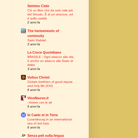
Settimo Cielo
C’è un libro che da solo vale più
del Sinodo. È di un vescovo, ed
è sulla castità
2 anni fa
The hermeneutic of
continuity
Saint Gabriel
3 anni fa
La Croce Quotidiano
BRASILE - Ogni attacco alla vita
è anche un attacco allo Stato di
diritto
3 anni fa
Vultus Christi
Certain brethren of good repute
and holy life (XXI)
6 anni fa
VinoNuovo.it
- Amore con le ali
6 anni fa
In Caelo et in Terra
Luxembourg in an international
sea of red hats
6 anni fa
Senza peli sulla lingua