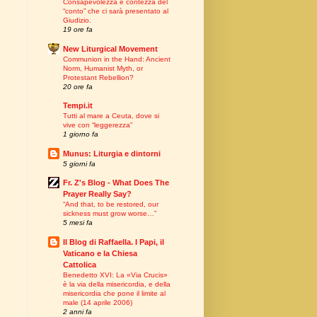
Consapevolezza e contezza del
“conto” che ci sarà presentato al
Giudizio.
19 ore fa
New Liturgical Movement
Communion in the Hand: Ancient
Norm, Humanist Myth, or
Protestant Rebellion?
20 ore fa
Tempi.it
Tutti al mare a Ceuta, dove si
vive con “leggerezza”
1 giorno fa
Munus: Liturgia e dintorni
5 giorni fa
Fr. Z's Blog - What Does The
Prayer Really Say?
“And that, to be restored, our
sickness must grow worse…”
5 mesi fa
Il Blog di Raffaella. I Papi, il
Vaticano e la Chiesa
Cattolica
Benedetto XVI: La «Via Crucis»
è la via della misericordia, e della
misericordia che pone il limite al
male (14 aprile 2006)
2 anni fa