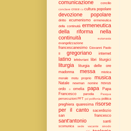
comunicazione
concilio
cultura popolare
croce
conclave
cu
devozione popolare
ecumenismo
diritto
ermeneutica
ermeneutica
della continuità
della riforma nella
continuità
eutanasia
evangelizzazione
francescanesimo
Giovanni Paolo
gregoriano
internet
II
latino
libri liturgici
lefebvriani
liturgia
liturgia delle ore
messa
madonna
mistica
musica
morale
motu proprio
Natale
novus
newman
nomine
papa
ordo
omelia
Papa
o
Francesco
parodia
Pasqua
persecuzioni
PFT
politica
polifonia
pol
risorse
preghiera
quaresima
per il canto
sacerdozio
san francesco
sant'antonio
santi
scomunica
sede vacante
sinodo