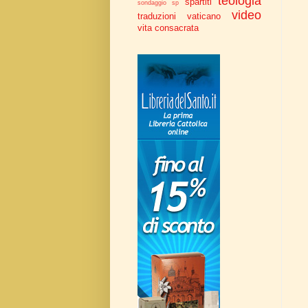
teologia
spartiti
sondaggio
sp
video
traduzioni
vaticano
vita consacrata