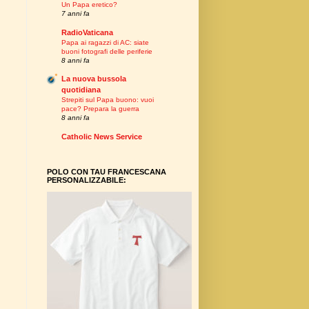
Un Papa eretico?
7 anni fa
RadioVaticana
Papa ai ragazzi di AC: siate
buoni fotografi delle periferie
8 anni fa
La nuova bussola
quotidiana
Strepiti sul Papa buono: vuoi
pace? Prepara la guerra
8 anni fa
Catholic News Service
POLO CON TAU FRANCESCANA
PERSONALIZZABILE: