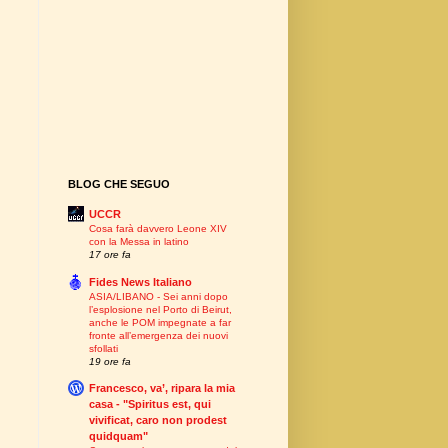
BLOG CHE SEGUO
UCCR
Cosa farà davvero Leone XIV
con la Messa in latino
17 ore fa
Fides News Italiano
ASIA/LIBANO - Sei anni dopo
l’esplosione nel Porto di Beirut,
anche le POM impegnate a far
fronte all’emergenza dei nuovi
sfollati
19 ore fa
Francesco, va’, ripara la mia
casa - "Spiritus est, qui
vivificat, caro non prodest
quidquam"