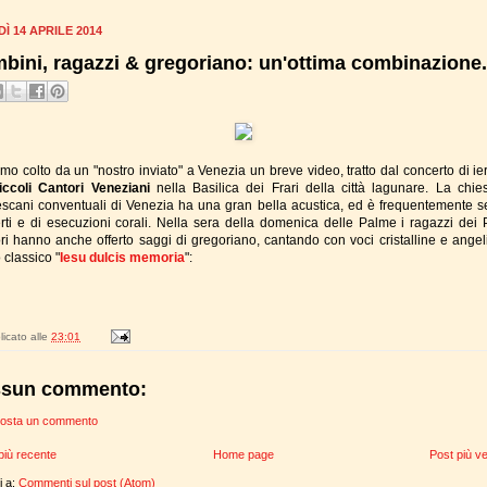
Ì 14 APRILE 2014
bini, ragazzi & gregoriano: un'ottima combinazione.
mo colto da un "nostro inviato" a Venezia un breve video, tratto dal concerto di ier
iccoli Cantori Veneziani
nella Basilica dei Frari della città lagunare. La chie
escani conventuali di Venezia ha una gran bella acustica, ed è frequentemente s
rti e di esecuzioni corali. Nella sera della domenica delle Palme i ragazzi dei P
ri hanno anche offerto saggi di gregoriano, cantando con voci cristalline e angeli
 classico "
Iesu dulcis memoria
":
icato alle
23:01
sun commento:
osta un commento
più recente
Home page
Post più v
ti a:
Commenti sul post (Atom)