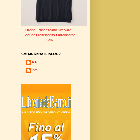
Ordine Francescano Secolare -
Secular Franciscans Embroidered
Polo
CHI MODERA IL BLOG?
A.R.
Info