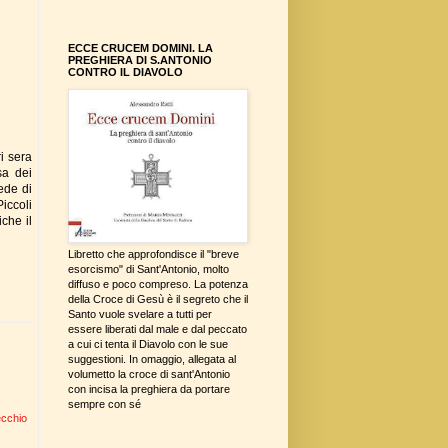
ECCE CRUCEM DOMINI. LA
PREGHIERA DI S.ANTONIO
CONTRO IL DIAVOLO
i sera
sa dei
ede di
iccoli
che il
Libretto che approfondisce il "breve
esorcismo" di Sant'Antonio, molto
diffuso e poco compreso. La potenza
della Croce di Gesù è il segreto che il
Santo vuole svelare a tutti per
essere liberati dal male e dal peccato
a cui ci tenta il Diavolo con le sue
suggestioni. In omaggio, allegata al
volumetto la croce di sant'Antonio
con incisa la preghiera da portare
sempre con sé
ecchio