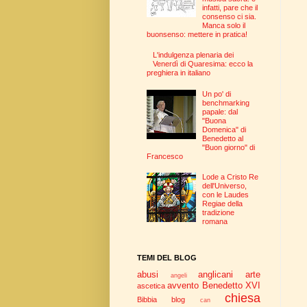
infatti, pare che il
consenso ci sia.
Manca solo il
buonsenso: mettere in pratica!
L'indulgenza plenaria dei
Venerdì di Quaresima: ecco la
preghiera in italiano
Un po' di
benchmarking
papale: dal
"Buona
Domenica" di
Benedetto al
"Buon giorno" di
Francesco
Lode a Cristo Re
dell'Universo,
con le Laudes
Regiae della
tradizione
romana
TEMI DEL BLOG
abusi
anglicani
arte
angeli
avvento
Benedetto XVI
ascetica
chiesa
Bibbia
blog
can