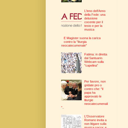
L'inno dell'Anno
della Fede: una
delusione
cocente per il
testo e per la
musica
E Magister suona la carica
contro la "liturgia
neocatecumenale"
Fatima: in diretta
dal Santuario.
Webcam sulla
"capelina"
Per favore, non
gridate pro o
contro che: "il
papa ha
approvato le
liturgie
neocatecumenali
"..
L'Osservatore
Romano invita a
non litigare sulla
musica sacra: e