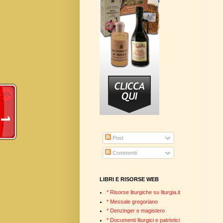
Post
Commenti
LIBRI E RISORSE WEB
* Risorse liturgiche su liturgia.it
* Messale gregoriano
* Denzinger e magistero
* Documenti liturgici e patristici