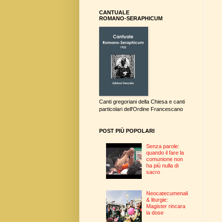
CANTUALE
ROMANO-SERAPHICUM
Canti gregoriani della Chiesa e canti
particolari dell'Ordine Francescano
POST PIÙ POPOLARI
Senza parole:
quando il fare la
comunione non
ha più nulla di
sacro
Neocatecumenali
& liturgie:
Magister rincara
la dose