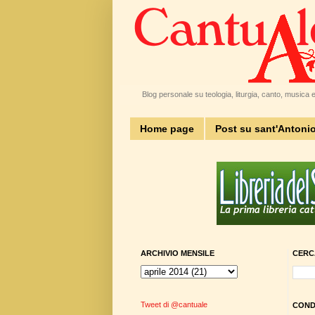
Blog personale su teologia, liturgia, canto, musica e 
Home page
Post su sant'Antoni
ARCHIVIO MENSILE
CERC
Tweet di @cantuale
CONDI