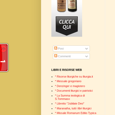
Post
Commenti
LIBRI E RISORSE WEB
* Risorse liturgiche su liturgia.it
* Messale gregoriano
* Denzinger e magistero
* Documenti liturgici e patristici
* La Summa teologica di
S.Tommaso
* Libretto "Jubilate Deo"
* Maranatha, tutti i libri liturgici
* Missale Romanum Editio Typica