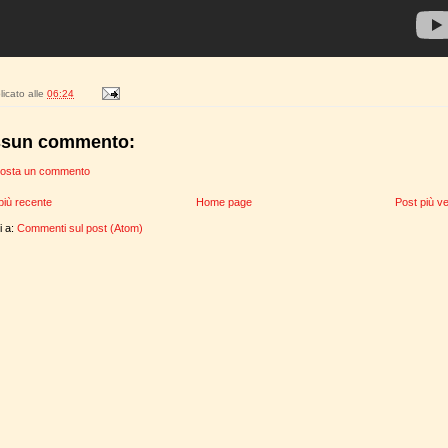
icato alle
06:24
sun commento:
osta un commento
più recente
Home page
Post più v
ti a:
Commenti sul post (Atom)