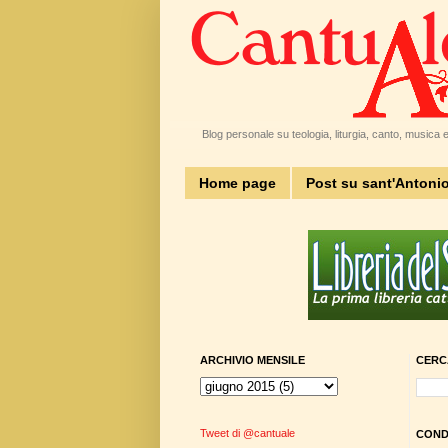
Blog personale su teologia, liturgia, canto, musica e 
Home page
Post su sant'Antoni
ARCHIVIO MENSILE
CERC
Tweet di @cantuale
CONDI