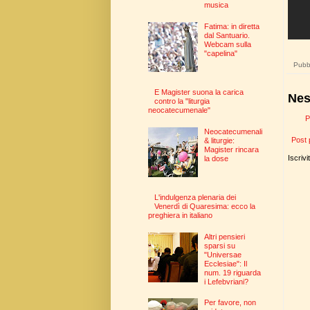
musica
Fatima: in diretta
dal Santuario.
Webcam sulla
"capelina"
Pubbl
E Magister suona la carica
Nes
contro la "liturgia
neocatecumenale"
P
Neocatecumenali
Post 
& liturgie:
Magister rincara
Iscrivi
la dose
L'indulgenza plenaria dei
Venerdì di Quaresima: ecco la
preghiera in italiano
Altri pensieri
sparsi su
"Universae
Ecclesiae": Il
num. 19 riguarda
i Lefebvriani?
Per favore, non