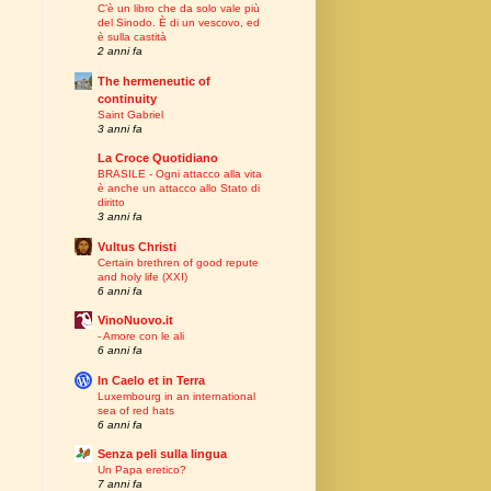
C’è un libro che da solo vale più
del Sinodo. È di un vescovo, ed
è sulla castità
2 anni fa
The hermeneutic of
continuity
Saint Gabriel
3 anni fa
La Croce Quotidiano
BRASILE - Ogni attacco alla vita
è anche un attacco allo Stato di
diritto
3 anni fa
Vultus Christi
Certain brethren of good repute
and holy life (XXI)
6 anni fa
VinoNuovo.it
- Amore con le ali
6 anni fa
In Caelo et in Terra
Luxembourg in an international
sea of red hats
6 anni fa
Senza peli sulla lingua
Un Papa eretico?
7 anni fa