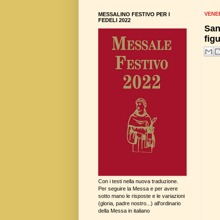
VENER
MESSALINO FESTIVO PER I
FEDELI 2022
San
fig
Con i testi nella nuova traduzione.
Per seguire la Messa e per avere
sotto mano le risposte e le variazioni
(gloria, padre nostro...) all'ordinario
della Messa in italiano