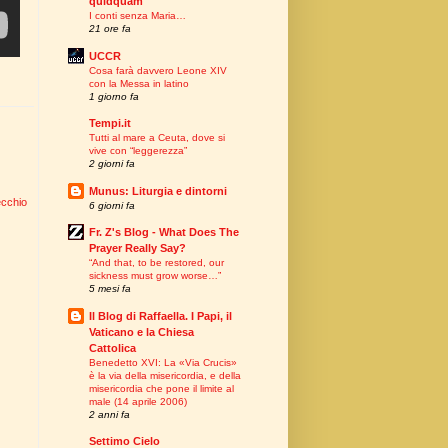
quidquam"
I conti senza Maria…
21 ore fa
UCCR
Cosa farà davvero Leone XIV
con la Messa in latino
1 giorno fa
Tempi.it
Tutti al mare a Ceuta, dove si
vive con “leggerezza”
2 giorni fa
Munus: Liturgia e dintorni
ecchio
6 giorni fa
Fr. Z's Blog - What Does The
Prayer Really Say?
“And that, to be restored, our
sickness must grow worse…”
5 mesi fa
Il Blog di Raffaella. I Papi, il
Vaticano e la Chiesa
Cattolica
Benedetto XVI: La «Via Crucis»
è la via della misericordia, e della
misericordia che pone il limite al
male (14 aprile 2006)
2 anni fa
Settimo Cielo