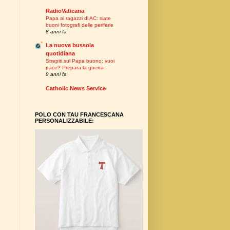
RadioVaticana
Papa ai ragazzi di AC: siate
buoni fotografi delle periferie
8 anni fa
La nuova bussola
quotidiana
Strepiti sul Papa buono: vuoi
pace? Prepara la guerra
8 anni fa
Catholic News Service
POLO CON TAU FRANCESCANA
PERSONALIZZABILE: