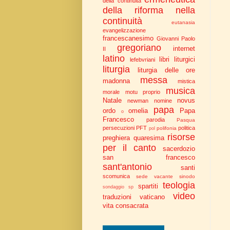
della continuità
della riforma nella
continuità
eutanasia
evangelizzazione
francescanesimo
Giovanni Paolo
gregoriano
internet
II
latino
libri liturgici
lefebvriani
liturgia
liturgia delle ore
messa
madonna
mistica
musica
morale
motu proprio
Natale
novus
newman
nomine
papa
ordo
omelia
Papa
o
Francesco
parodia
Pasqua
persecuzioni
PFT
politica
polifonia
pol
risorse
preghiera
quaresima
per il canto
sacerdozio
san francesco
sant'antonio
santi
scomunica
sede vacante
sinodo
teologia
spartiti
sondaggio
sp
video
traduzioni
vaticano
vita consacrata