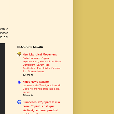
vita e
uttosto
io del
BLOG CHE SEGUO
New Liturgical Movement
Solar Horarium, Organ
Improvisation, Homeschool Music
Curriculum, Sarum Rite,
Aesthetics - Find It All in Season
8 of Square Notes
12 ore fa
Fides News Italiano
La festa della Trasfigurazione di
Gesù nel mondo sfigurato dalla
guerra
18 ore fa
Francesco, va’, ripara la mia
casa - "Spiritus est, qui
vivificat, caro non prodest