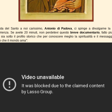
sta del Santo a noi carissimo,
Antonio di Padova
, ci spinge a divulgarne la 
erienza. Se avete 20 minuti, non perdetevi questo
breve documentario
, fatto pi
 sia sotto il profilo storico che per conoscere meglio la spiritualità e il messagg
o che il mondo ama":