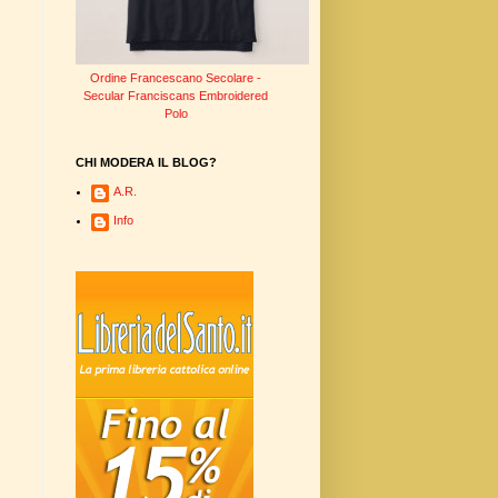
Ordine Francescano Secolare -
Secular Franciscans Embroidered
Polo
CHI MODERA IL BLOG?
A.R.
Info