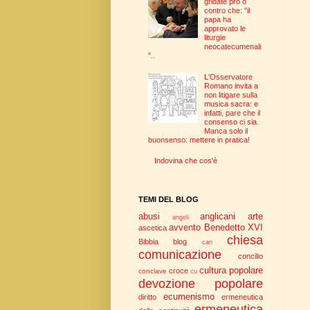
gridate pro o
contro che: "il
papa ha
approvato le
liturgie
neocatecumenali
"..
L'Osservatore
Romano invita a
non litigare sulla
musica sacra: e
infatti, pare che il
consenso ci sia.
Manca solo il
buonsenso: mettere in pratica!
Indovina che cos'è
TEMI DEL BLOG
abusi
anglicani
arte
angeli
avvento
Benedetto XVI
ascetica
chiesa
Bibbia
blog
can
comunicazione
concilio
cultura popolare
croce
conclave
cu
devozione popolare
ecumenismo
diritto
ermeneutica
ermeneutica