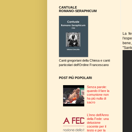
CANTUALE
ROMANO-SERAPHICUM
La fe
l'esp
bene,
"Sant
Canti gregoriani della Chiesa e canti
particolari dell'Ordine Francescano
POST PIÙ POPOLARI
Senza parole:
quando il fare la
comunione non
ha più nulla di
sacro
L'inno dell'Anno
della Fede: una
delusione
cocente per il
testo e per la