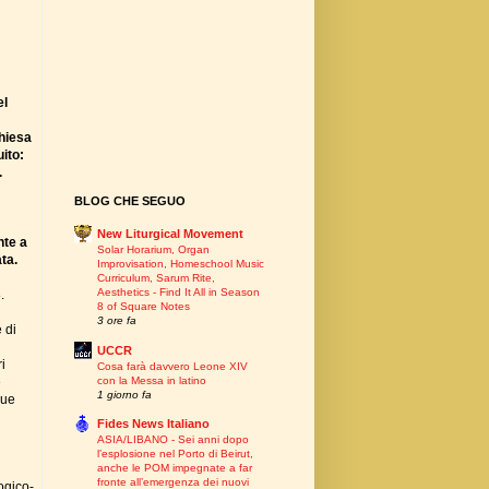
el
Chiesa
ito:
.
BLOG CHE SEGUO
New Liturgical Movement
te a
Solar Horarium, Organ
ta.
Improvisation, Homeschool Music
Curriculum, Sarum Rite,
Aesthetics - Find It All in Season
.
8 of Square Notes
3 ore fa
 di
UCCR
i
Cosa farà davvero Leone XIV
con la Messa in latino
e
1 giorno fa
gue
Fides News Italiano
ASIA/LIBANO - Sei anni dopo
l’esplosione nel Porto di Beirut,
anche le POM impegnate a far
fronte all’emergenza dei nuovi
logico-