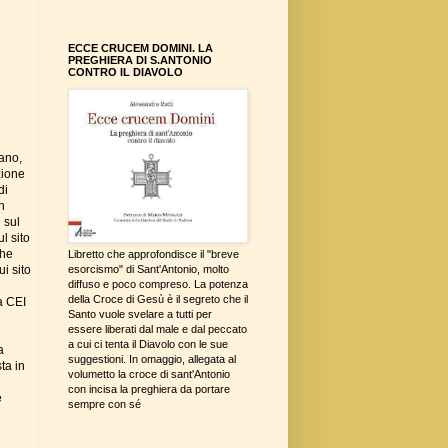
ECCE CRUCEM DOMINI. LA
PREGHIERA DI S.ANTONIO
CONTRO IL DIAVOLO
e
ano,
zione
di
n
 sul
l sito
che
Libretto che approfondisce il "breve
i sito
esorcismo" di Sant'Antonio, molto
diffuso e poco compreso. La potenza
della Croce di Gesù è il segreto che il
a CEI
Santo vuole svelare a tutti per
essere liberati dal male e dal peccato
a cui ci tenta il Diavolo con le sue
a
suggestioni. In omaggio, allegata al
ta in
volumetto la croce di sant'Antonio
con incisa la preghiera da portare
e
sempre con sé