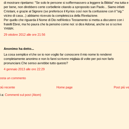
di mostrare ripetiamo: "Se solo le persone si soffermassero a leggere la Bibbia" ma tutta e
per bene, non direbbero certe corbellerie citando a sproposito san Paolo... Siamo infatti
Cristiani, e grazie al Signore (se preferisce il Kyrios così non fa confusione con il "sig."
vicino di casa...) abbiamo ricevuto la completezza della Rivelazione.
Per quello che riguarda il Nome di Dio nell'Antico Testamento si metta a discutere con i
fratelli Ebrei, ma ho paura che la pensino come noi: si dice Adonai, anche se si scrive
YHWH.
29 ottobre 2012 alle ore 21:56
Anonimo ha detto...
La cosa semplice e'che se io non voglio far conoscere il mio nome lo renderei
completamente anonimo e non lo farei scrivere migliaia di volte per poi non farlo
pronunciare.Che senso avrebbe tutto questo?
4 gennaio 2013 alle ore 22:29
osta un commento
più recente
Home page
Post più v
ti a:
Commenti sul post (Atom)