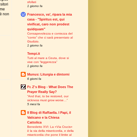
sfollati
sitori
1 giorno fa
Nome
 è non
Francesco, va’, ripara la mia
casa - "Spiritus est, qui
vivificat, caro non prodest
quidquam"
Consapevolezza e contezza del
“conto” che ci sarà presentato al
Giudizio.
1 giorno fa
Tempi.it
Tutti al mare a Ceuta, dove si
vive con “leggerezza”
1 giorno fa
Munus: Liturgia e dintorni
6 giorni fa
Fr. Z's Blog - What Does The
Prayer Really Say?
“And that, to be restored, our
sickness must grow worse…”
5 mesi fa
Il Blog di Raffaella. I Papi, il
Vaticano e la Chiesa
Cattolica
Benedetto XVI: La «Via Crucis»
è la via della misericordia, e della
misericordia che pone il limite al