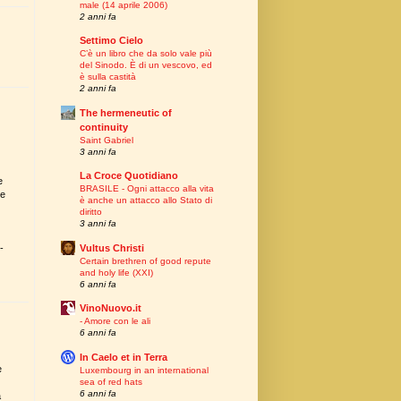
male (14 aprile 2006)
2 anni fa
Settimo Cielo
C’è un libro che da solo vale più
del Sinodo. È di un vescovo, ed
è sulla castità
2 anni fa
The hermeneutic of
continuity
Saint Gabriel
3 anni fa
La Croce Quotidiano
e
BRASILE - Ogni attacco alla vita
te
è anche un attacco allo Stato di
diritto
3 anni fa
Vultus Christi
-
Certain brethren of good repute
and holy life (XXI)
6 anni fa
VinoNuovo.it
- Amore con le ali
6 anni fa
In Caelo et in Terra
e
Luxembourg in an international
sea of red hats
6 anni fa
a