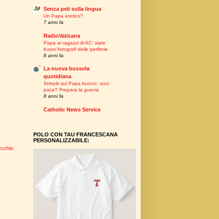
Senza peli sulla lingua
Un Papa eretico?
7 anni fa
RadioVaticana
Papa ai ragazzi di AC: siate
buoni fotografi delle periferie
8 anni fa
La nuova bussola
quotidiana
Strepiti sul Papa buono: vuoi
pace? Prepara la guerra
8 anni fa
Catholic News Service
POLO CON TAU FRANCESCANA
PERSONALIZZABILE:
ecchio