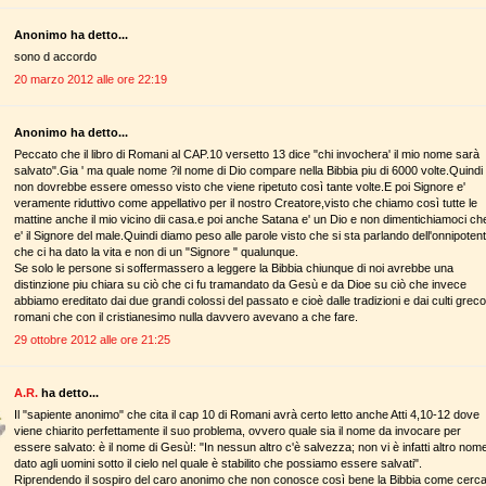
Anonimo ha detto...
sono d accordo
20 marzo 2012 alle ore 22:19
Anonimo ha detto...
Peccato che il libro di Romani al CAP.10 versetto 13 dice "chi invochera' il mio nome sarà
salvato".Gia ' ma quale nome ?il nome di Dio compare nella Bibbia piu di 6000 volte.Quindi
non dovrebbe essere omesso visto che viene ripetuto così tante volte.E poi Signore e'
veramente riduttivo come appellativo per il nostro Creatore,visto che chiamo così tutte le
mattine anche il mio vicino dii casa.e poi anche Satana e' un Dio e non dimentichiamoci ch
e' il Signore del male.Quindi diamo peso alle parole visto che si sta parlando dell'onnipoten
che ci ha dato la vita e non di un "Signore " qualunque.
Se solo le persone si soffermassero a leggere la Bibbia chiunque di noi avrebbe una
distinzione piu chiara su ciò che ci fu tramandato da Gesù e da Dioe su ciò che invece
abbiamo ereditato dai due grandi colossi del passato e cioè dalle tradizioni e dai culti greco
romani che con il cristianesimo nulla davvero avevano a che fare.
29 ottobre 2012 alle ore 21:25
A.R.
ha detto...
Il "sapiente anonimo" che cita il cap 10 di Romani avrà certo letto anche Atti 4,10-12 dove
viene chiarito perfettamente il suo problema, ovvero quale sia il nome da invocare per
essere salvato: è il nome di Gesù!: "In nessun altro c'è salvezza; non vi è infatti altro nom
dato agli uomini sotto il cielo nel quale è stabilito che possiamo essere salvati".
Riprendendo il sospiro del caro anonimo che non conosce così bene la Bibbia come cerc