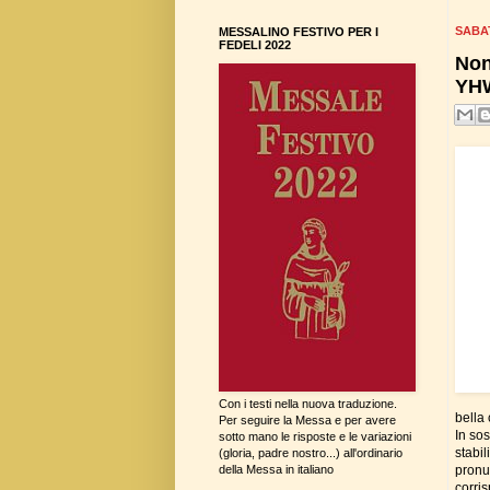
SABA
MESSALINO FESTIVO PER I
FEDELI 2022
Non
YH
Con i testi nella nuova traduzione.
bella
Per seguire la Messa e per avere
In sos
sotto mano le risposte e le variazioni
stabil
(gloria, padre nostro...) all'ordinario
pronu
della Messa in italiano
corri