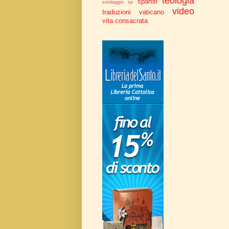
teologia
spartiti
sondaggio
sp
video
traduzioni
vaticano
vita consacrata