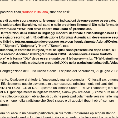
.
posizioni finali,
tradotte in italiano
, suonano così:
luce di quanto sopra esposto, le seguenti indicazioni devono essere osservate:
le celebrazioni liturgiche, nei canti e nelle preghiere il nome di Dio nella forma d
agrammaton
YHWH non deve essere mai usato né pronunciato.
 le traduzioni della Bibbia in linguaggi moderni destinate all'uso liturgico nella 
 è già prescritto al n. 41 dell'Istruzione
Liturgiam Autenticam
deve essere segu
o il divino tetragrammaton deve essere reso con l'equivalmente Adonai/Kyrios
", "Signore", "Seigneur", "Herr", "Senor", ecc.
ducendo, in contesto liturgico, testi nei quali sono presenti uno dopo l'altro, o il
ne ebraico Adonai o il
tetragrammaton
YHWH, Adonai deve essere tradotto
ore" e la forma "Dio" deve essere usato per il
tetragrammaton
YHWH, similmen
o che avviene nella traduzione greca dei LXX e nella traduzione latina della Volga
 Congregazione del Culto Divino e della Disciplina dei Sacramenti, 29 giugno 2008
ento:
Qualcuno si chiederà: "ma quando mai si pronuncia in Chiesa il sacro nome
. Effettivamente questo avviene, a mia conoscenza, principalmente nei canti del
NO NEOCATECUMENALE (ricorda un famoso Santo..... YHWH sabaoth?) e di altr
ENTI (principalmente in inglese:
Yahweh, I know you are near...
), come pure nell
he colte, con citazioni ebraiche, di qualche prete particolarmente versato nelle lin
iche e meno nella tradizione che Gesù stesso e gli apostoli (buoni ebrei) sempre
tarono.
ttera poi esce in un periodo particolare, in cui molte Conferenze episcopali stanno
ndo e ritraducendo i loro testi liturgici, sia sacramentari che lezionari. La parte teo