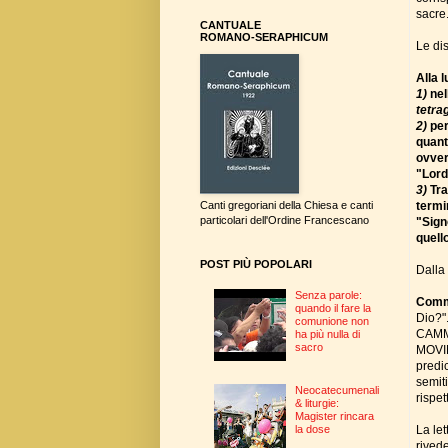
sacre
CANTUALE
ROMANO-SERAPHICUM
Le dis
Alla 
1)
nel
tetr
2)
per
quanto
ovver
"Lord
3)
Tra
termi
Canti gregoriani della Chiesa e canti
particolari dell'Ordine Francescano
"Sign
quell
POST PIÙ POPOLARI
Dalla
Senza parole:
Comm
quando il fare la
Dio?"
comunione non
CAMMI
ha più nulla di
sacro
MOVIM
predic
semit
Neocatecumenali
rispet
& liturgie:
Magister rincara
La le
la dose
rivede