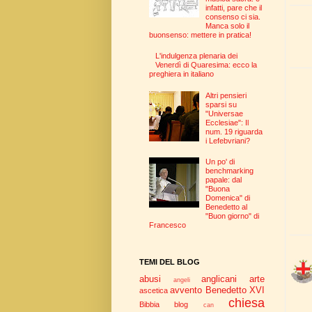
infatti, pare che il
consenso ci sia.
Manca solo il
buonsenso: mettere in pratica!
L'indulgenza plenaria dei
Venerdì di Quaresima: ecco la
preghiera in italiano
Altri pensieri
sparsi su
"Universae
Ecclesiae": Il
num. 19 riguarda
i Lefebvriani?
Un po' di
benchmarking
papale: dal
"Buona
Domenica" di
Benedetto al
"Buon giorno" di
Francesco
TEMI DEL BLOG
abusi
anglicani
arte
angeli
avvento
Benedetto XVI
ascetica
chiesa
Bibbia
blog
can