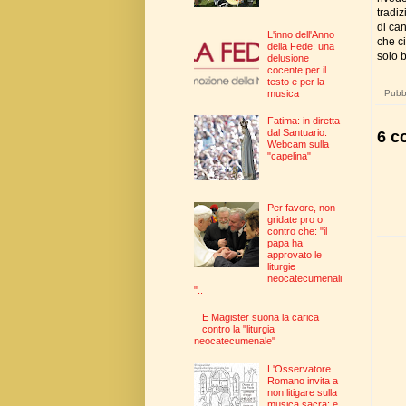
tradiz
di can
L'inno dell'Anno
che ci
della Fede: una
solo b
delusione
cocente per il
testo e per la
Pubbl
musica
Fatima: in diretta
dal Santuario.
6 c
Webcam sulla
"capelina"
Per favore, non
gridate pro o
contro che: "il
papa ha
approvato le
liturgie
neocatecumenali
"..
E Magister suona la carica
contro la "liturgia
neocatecumenale"
L'Osservatore
Romano invita a
non litigare sulla
musica sacra: e