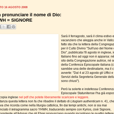
TO 16 AGOSTO 2008
 pronunciare il nome di Dio:
WH = SIGNORE
Sarà il ferragosto, sarà il clima estivo 
vacanziero che aleggia anche in Vatic
fatto sta che la lettera della Congrega
per il Culto Divino "Sull'uso del Nome 
Dio", pubblicata l'8 agosto in inglese, i
Italiano fino ad oggi non è apparsa: nè
sito della Congregazione autrice, nè su
della Confereza Episcopale italiana (
sarebbe una delle destinatarie, ma il cu
avverte: "Dal 4 al 23 agosto gli Uffici e
Servizi della Segreteria Generale dell
sono chiusi").
Però la solerte e indefessa Conferenz
Episcopale Statunitense l'ha già espos
 copia inglese
nel pdf che potete liberamente scaricare e leggere
.
tanza questa lettera non fa che ribadire il dettato di
Litugiam authenticam
n. 41, ch
iva che ricorda come nella liturgia cattolica, fin dai tempi antichi, non si sia mai
nciato il
tetragramma sacro
YHWH, traducendo sempre con Kyrios, cioè Signore,
spondente all'Adonai che gli Ebrei pronunciano quando incontrano le quattro lettere