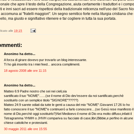
ionale che apre il testo della Congregazione, aiuta certamente i traduttori e i compo
ti e inni sacri ad essere rispettosi della tradizionale reticenza nell'uso del Sacro 
 accomuna ai "fratelli maggiori". Un segno semitico forte nella liturgia cristiana che
ello, ma giusto e signifiativo ritenere e far cogliere in tutta la sua portata.
icato alle
19:15
ommenti:
Anonimo ha detto...
A forza di girare dovevo pur trovarlo un blog interessante.
Ti ho già inserito tra i miei feed... ancora complimenti.
18 agosto 2008 alle ore 11:15
Anonimo ha detto...
Matteo 6:9 Padre nostro che sei nei cieli,sia
santificato il tuo "NOME".......(se il nome di Dio dev'essere da noi santificato,perchè
sostituirlo con un semplice titolo "SIGNORE"?????)
Matteo 24:9 sarete odiati da tutte le genti a causa del mio "NOME".Giovanni 17:26 Io ho
fatto conoscere il tuo "NOME"e continuerò a farlo conoscere....(se Gesù rese manifesto il
nome di Dio,perchè oggi sostituirlo?)Nel Medioevo il nome di Dio era molto diffuso,infatti il
Tetragramma YHWH o JHVH compariva su facciate di case,libri,Bibbie,e perfino in alcune
chiese cattoliche e protestanti.
30 maggio 2011 alle ore 15:55