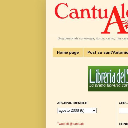
Blog personale su teologia, liturgia, canto, musica e 
Home page
Post su sant'Antoni
ARCHIVIO MENSILE
CERC
Tweet di @cantuale
CONDI