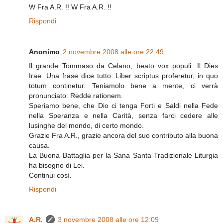
W Fra A.R. !! W Fra A.R. !!
Rispondi
Anonimo
2 novembre 2008 alle ore 22:49
Il grande Tommaso da Celano, beato vox populi. Il Dies
Irae. Una frase dice tutto: Liber scriptus proferetur, in quo
totum continetur. Teniamolo bene a mente, ci verrà
pronunciato: Redde rationem.
Speriamo bene, che Dio ci tenga Forti e Saldi nella Fede
nella Speranza e nella Carità, senza farci cedere alle
lusinghe del mondo, di certo mondo.
Grazie Fra A.R., grazie ancora del suo contributo alla buona
causa.
La Buona Battaglia per la Sana Santa Tradizionale Liturgia
ha bisogno di Lei.
Continui così.
Rispondi
A.R.
3 novembre 2008 alle ore 12:09