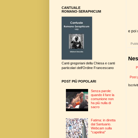
CANTUALE
ROMANO-SERAPHICUM
e poi 
Pubbl
Nes
Canti gregoriani della Chiesa e canti
P
particolari dell'Ordine Francescano
Post 
POST PIÙ POPOLARI
Iscrivi
Senza parole:
quando il fare la
comunione non
ha più nulla di
sacro
Fatima: in diretta
dal Santuario.
Webcam sulla
"capelina"