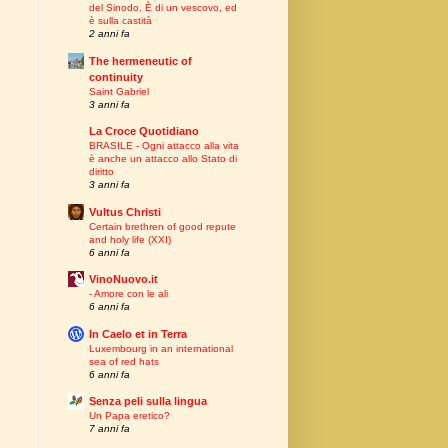
del Sinodo. È di un vescovo, ed
è sulla castità
2 anni fa
The hermeneutic of
continuity
Saint Gabriel
3 anni fa
La Croce Quotidiano
BRASILE - Ogni attacco alla vita
è anche un attacco allo Stato di
diritto
3 anni fa
Vultus Christi
Certain brethren of good repute
and holy life (XXI)
6 anni fa
VinoNuovo.it
- Amore con le ali
6 anni fa
In Caelo et in Terra
Luxembourg in an international
sea of red hats
6 anni fa
Senza peli sulla lingua
Un Papa eretico?
7 anni fa