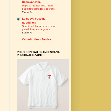
RadioVaticana
Papa ai ragazzi di AC: siate
buoni fotografi delle periferie
8 anni fa
La nuova bussola
quotidiana
Strepiti sul Papa buono: vuoi
pace? Prepara la guerra
8 anni fa
Catholic News Service
POLO CON TAU FRANCESCANA
PERSONALIZZABILE: