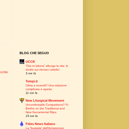
BLOG CHE SEGUO
UCCR
“Ora et labora” allunga la vita: lo
studio sui monaci cattolici
ecchio
3 ore fa
Tempi.it
Clima e incendi? Una relazione
complicata e aperta
11 ore fa
New Liturgical Movement
Uncomfortable Comparisons? Fr.
Barthe on the Traditional and
New Sacramental Rites
19 ore fa
Fides News Italiano
La “bussola” dell’Arcivescovo