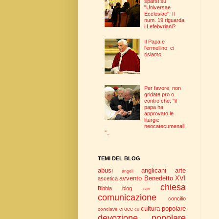
sparsi su
"Universae
Ecclesiae": Il
num. 19 riguarda
i Lefebvriani?
Il Papa e
l'ermellino: ci
risiamo
Per favore, non
gridate pro o
contro che: "il
papa ha
approvato le
liturgie
neocatecumenali
"..
TEMI DEL BLOG
abusi
anglicani
arte
angeli
avvento
Benedetto XVI
ascetica
chiesa
Bibbia
blog
can
comunicazione
concilio
cultura popolare
croce
conclave
cu
devozione popolare