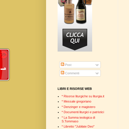
Post
Commenti
LIBRI E RISORSE WEB
* Risorse liturgiche su liturgia.it
* Messale gregoriano
* Denzinger e magistero
* Documenti liturgici e patristici
* La Summa teologica di
S.Tommaso
* Libretto "Jubilate Deo"