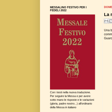
DOME
MESSALINO FESTIVO PER I
FEDELI 2022
La 
Una b
comme
Guarda
Con i testi nella nuova traduzione.
Per seguire la Messa e per avere
sotto mano le risposte e le variazioni
(gloria, padre nostro...) all'ordinario
della Messa in italiano