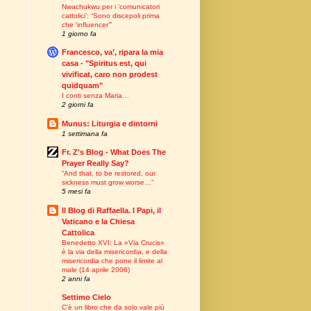
Nwachukwu per i ‘comunicatori
cattolici’: “Sono discepoli prima
che ‘influencer’”
1 giorno fa
Francesco, va’, ripara la mia
casa - "Spiritus est, qui
vivificat, caro non prodest
quidquam"
I conti senza Maria…
2 giorni fa
Munus: Liturgia e dintorni
1 settimana fa
Fr. Z's Blog - What Does The
Prayer Really Say?
“And that, to be restored, our
sickness must grow worse…”
5 mesi fa
Il Blog di Raffaella. I Papi, il
Vaticano e la Chiesa
Cattolica
Benedetto XVI: La «Via Crucis»
è la via della misericordia, e della
misericordia che pone il limite al
male (14 aprile 2006)
2 anni fa
Settimo Cielo
C’è un libro che da solo vale più