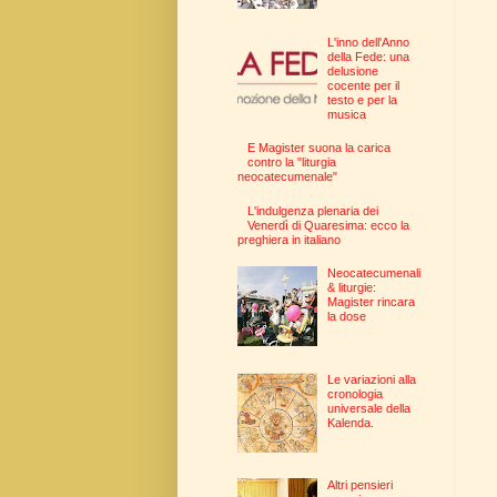
L'inno dell'Anno
della Fede: una
delusione
cocente per il
testo e per la
musica
E Magister suona la carica
contro la "liturgia
neocatecumenale"
L'indulgenza plenaria dei
Venerdì di Quaresima: ecco la
preghiera in italiano
Neocatecumenali
& liturgie:
Magister rincara
la dose
Le variazioni alla
cronologia
universale della
Kalenda.
Altri pensieri