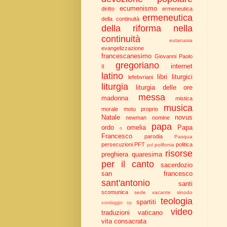
ecumenismo
diritto
ermeneutica
ermeneutica
della continuità
della riforma nella
continuità
eutanasia
evangelizzazione
francescanesimo
Giovanni Paolo
gregoriano
internet
II
latino
libri liturgici
lefebvriani
liturgia
liturgia delle ore
messa
madonna
mistica
musica
morale
motu proprio
Natale
novus
newman
nomine
papa
ordo
omelia
Papa
o
Francesco
parodia
Pasqua
persecuzioni
PFT
politica
polifonia
pol
risorse
preghiera
quaresima
per il canto
sacerdozio
san francesco
sant'antonio
santi
scomunica
sede vacante
sinodo
teologia
spartiti
sondaggio
sp
video
traduzioni
vaticano
vita consacrata