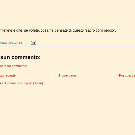
riflettete e dite, se volete, cosa ne pensate di questo "sacro commercio".
icato alle
17:36
sun commento:
osta un commento
più recente
Home page
Post più v
ti a:
Commenti sul post (Atom)