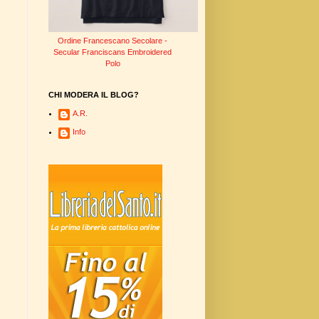
Ordine Francescano Secolare -
Secular Franciscans Embroidered
Polo
CHI MODERA IL BLOG?
A.R.
Info