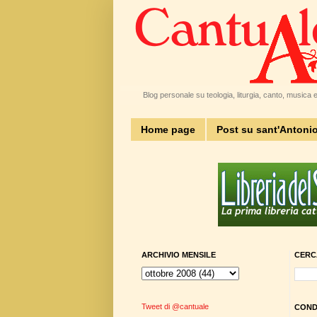
Blog personale su teologia, liturgia, canto, musica e 
Home page
Post su sant'Antoni
ARCHIVIO MENSILE
CERC
Tweet di @cantuale
CONDI