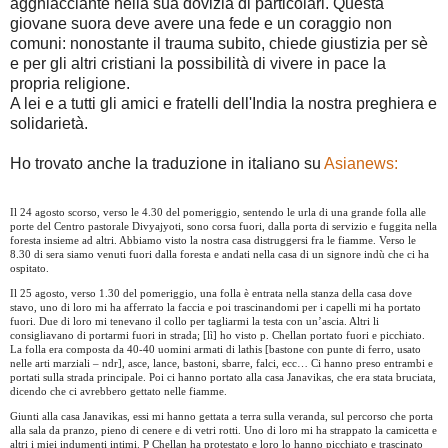
agghiacciante nella sua dovizia di particolari. Questa
giovane suora deve avere una fede e un coraggio non
comuni: nonostante il trauma subito, chiede giustizia per sè
e per gli altri cristiani la possibilità di vivere in pace la
propria religione.
A lei e a tutti gli amici e fratelli dell'India la nostra preghiera e
solidarietà.
Ho trovato anche la traduzione in italiano su
Asianews:
Il 24 agosto scorso, verso le 4.30 del pomeriggio, sentendo le urla di una grande folla alle
porte del Centro pastorale Divyajyoti, sono corsa fuori, dalla porta di servizio e fuggita nella
foresta insieme ad altri. Abbiamo visto la nostra casa distruggersi fra le fiamme. Verso le
8.30 di sera siamo venuti fuori dalla foresta e andati nella casa di un signore indù che ci ha
ospitato.
Il 25 agosto, verso 1.30 del pomeriggio, una folla è entrata nella stanza della casa dove
stavo, uno di loro mi ha afferrato la faccia e poi trascinandomi per i capelli mi ha portato
fuori. Due di loro mi tenevano il collo per tagliarmi la testa con un’ascia. Altri li
consigliavano di portarmi fuori in strada; [lì] ho visto p. Chellan portato fuori e picchiato.
La folla era composta da 40-40 uomini armati di lathis [bastone con punte di ferro, usato
nelle arti marziali – ndr], asce, lance, bastoni, sbarre, falci, ecc… Ci hanno preso entrambi e
portati sulla strada principale. Poi ci hanno portato alla casa
Janavikas, che era stata bruciata,
dicendo che ci avrebbero gettato nelle fiamme.
Giunti alla casa Janavikas, essi mi hanno gettata a terra sulla veranda, sul percorso che porta
alla sala da pranzo, pieno di cenere e di vetri rotti. Uno di loro mi ha strappato la camicetta e
altri i miei indumenti intimi. P Chellan ha protestato e loro lo hanno picchiato e trascinato