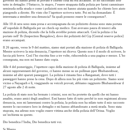
governo mi hanno preso in privato e chiesto cosa mi era accaduto. Io ho raccontato loor
tutto in dettaglio: l’0attacco, lo stupro, l’essere strappata dalla polizia per farmi camminare
seminuda nella strada e come i poliziotti non mi hanno aiutata quando ho chiesto loro aiuto
piangendo a dirotto. Ho visto che l’ispettore scriveva tutto. Poi mi ha domandato: È
interessata a stendere una denuncia? Sa quali possono essere le conseguenze?.
Alle 10 di sera sono stata presa e accompagnata da un poliziotto donna sono stata portata
all’ospedale di Balliguda per un check-up medico. Essi avevano paura di tenerci alla
stazione di polizia, dicendo che la folla avrebbe potuto attaccarli. Così la polizia ci ha
portato nell’ Ib (Inspection Bungalow), dove dei poliziotti del Crp [Central reserve police]
erano accampati.
Il 26 agosto, verso le 9 del mattino, siamo stati portati alla stazione di polizia di Balliguda.
Mentre scrivevo la mia denuncia, l’ispettore mi diceva: Questo non è il modo di scrivere, lo
faccia più breve. Così l’ho riscritta fino a tre volte, riducendola a una pagina e mezzo. L’ho
consegnata, ma non mi hanno dato copia.
Alle 4 del pomeriggio, l’ispettore capo della stazione di polizia di Balliguda, insieme ad
alcuni rappresentanti del governo, ci hanno messo su un pullman pper Bhubaneshwar,
insieme ad altri sparuti passeggeri. La polizia è rimasta fino a Rangamati, dove tutti i
passeggeri hanno preso la cena. Dopo di allora non ho più visto un poliziotto. Siamo scesi
vicino a Nayagarh e lì, viaggiando su veicoli provati, abbiamo raggiunto Bhubaneshwar il
27 agosto alle 2 di notte.
La polizia di stato non ha fermato i crimini, non mi ha protetto da quelli che mi hanno
assalito, erano amici degli assalitori. Essi hanno fatto di tutto perché io non registrassi alcuna
denuncia, non mi lamentassi contro la polizia; la polizia non ha stilato tutto il mio racconto
mentre lo raccontavo loro in dettaglio e mi hanno abbandonato a metà strada. Sono stata
stuprata, ma adesso non voglio essere vittima anche della polizia dell’Orissa. Voglio
un’inchiesta su questo.
Dio benedica l’India, Dio benedica tutti voi.
Sr Meena