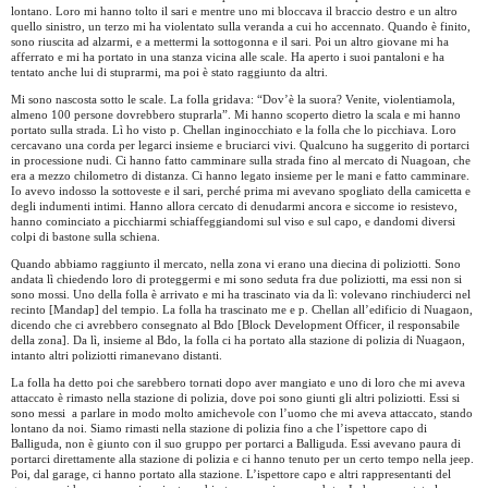
lontano. Loro mi hanno tolto il sari e mentre uno mi bloccava il braccio destro e un altro
quello sinistro, un terzo mi ha violentato sulla veranda a cui ho accennato. Quando è finito,
sono riuscita ad alzarmi, e a mettermi la sottogonna e il sari. Poi un altro giovane mi ha
afferrato e mi ha portato in una stanza vicina alle scale. Ha aperto i suoi pantaloni e ha
tentato anche lui di stuprarmi, ma poi è stato raggiunto da altri.
Mi sono nascosta sotto le scale. La folla gridava: “Dov’è la suora? Venite, violentiamola,
almeno 100 persone dovrebbero stuprarla”. Mi hanno scoperto dietro la scala e mi hanno
portato sulla strada. Lì ho visto p. Chellan inginocchiato e la folla che lo picchiava. Loro
cercavano una corda per legarci insieme e bruciarci vivi. Qualcuno ha suggerito di portarci
in processione nudi. Ci hanno fatto camminare sulla strada fino al mercato di Nuagoan, che
era a mezzo chilometro di distanza. Ci hanno legato insieme per le mani e fatto camminare.
Io avevo indosso la sottoveste e il sari, perché prima mi avevano spogliato della camicetta e
degli indumenti intimi. Hanno allora cercato di denudarmi ancora e siccome io resistevo,
hanno cominciato a picchiarmi schiaffeggiandomi sul viso e sul capo, e dandomi diversi
colpi di bastone sulla schiena.
Quando abbiamo raggiunto il mercato, nella zona vi erano una diecina di poliziotti. Sono
andata lì chiedendo loro di proteggermi e mi sono seduta fra due poliziotti, ma essi non si
sono mossi. Uno della folla è arrivato e mi ha trascinato via da lì: volevano rinchiuderci nel
recinto [Mandap] del tempio. La folla ha trascinato me e p. Chellan all’edificio di Nuagaon,
dicendo che ci avrebbero consegnato al Bdo [
Block Development Officer, il responsabile
della zona]. Da lì, insieme al Bdo, la folla ci ha portato alla stazione di polizia di Nuagaon,
intanto altri poliziotti rimanevano distanti.
La folla ha detto poi che sarebbero tornati dopo aver mangiato e uno di loro che mi aveva
attaccato è rimasto nella stazione di polizia, dove poi sono giunti gli altri poliziotti. Essi si
sono messi
a parlare in modo molto amichevole con l’uomo che mi aveva attaccato, stando
lontano da noi. Siamo rimasti nella stazione di polizia fino a che l’ispettore capo di
Balliguda, non è giunto con il suo gruppo per portarci a Balliguda. Essi avevano paura di
portarci direttamente alla stazione di polizia e ci hanno tenuto per un certo tempo nella jeep.
Poi, dal garage, ci hanno portato alla stazione. L’ispettore capo e altri rappresentanti del