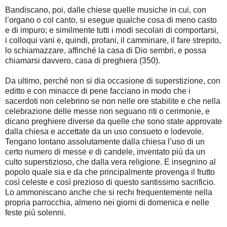
Bandiscano, poi, dalle chiese quelle musiche in cui, con
l’organo o col canto, si esegue qualche cosa di meno casto
e di impuro; e similmente tutti i modi secolari di comportarsi,
i colloqui vani e, quindi, profani, il camminare, il fare strepito,
lo schiamazzare, affinché la casa di Dio sembri, e possa
chiamarsi davvero, casa di preghiera (350).
Da ultimo, perché non si dia occasione di superstizione, con
editto e con minacce di pene facciano in modo che i
sacerdoti non celebrino se non nelle ore stabilite e che nella
celebrazione delle messe non seguano riti o cerimonie, e
dicano preghiere diverse da quelle che sono state approvate
dalla chiesa e accettate da un uso consueto e lodevole.
Tengano lontano assolutamente dalla chiesa l’uso di un
certo numero di messe e di candele, inventato più da un
culto superstizioso, che dalla vera religione. E insegnino al
popolo quale sia e da che principalmente provenga il frutto
così celeste e così prezioso di questo santissimo sacrificio.
Lo ammoniscano anche che si rechi frequentemente nella
propria parrocchia, almeno nei giorni di domenica e nelle
feste più solenni.