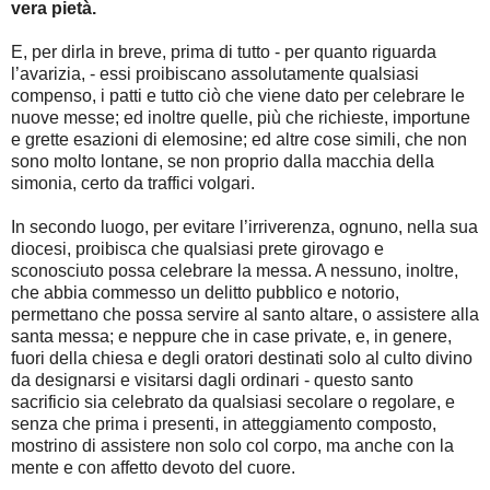
vera pietà.
E, per dirla in breve, prima di tutto - per quanto riguarda
l’avarizia, - essi proibiscano assolutamente qualsiasi
compenso, i patti e tutto ciò che viene dato per celebrare le
nuove messe; ed inoltre quelle, più che richieste, importune
e grette esazioni di elemosine; ed altre cose simili, che non
sono molto lontane, se non proprio dalla macchia della
simonia, certo da traffici volgari.
In secondo luogo, per evitare l’irriverenza, ognuno, nella sua
diocesi, proibisca che qualsiasi prete girovago e
sconosciuto possa celebrare la messa. A nessuno, inoltre,
che abbia commesso un delitto pubblico e notorio,
permettano che possa servire al santo altare, o assistere alla
santa messa; e neppure che in case private, e, in genere,
fuori della chiesa e degli oratori destinati solo al culto divino
da designarsi e visitarsi dagli ordinari - questo santo
sacrificio sia celebrato da qualsiasi secolare o regolare, e
senza che prima i presenti, in atteggiamento composto,
mostrino di assistere non solo col corpo, ma anche con la
mente e con affetto devoto del cuore.