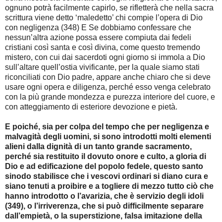
ognuno potrà facilmente capirlo, se rifletterà che nella sacra
scrittura viene detto ‘maledetto’ chi compie l’opera di Dio
con negligenza (348) E Se dobbiamo confessare che
nessun’altra azione possa essere compiuta dai fedeli
cristiani così santa e così divina, come questo tremendo
mistero, con cui dai sacerdoti ogni giorno si immola a Dio
sull’altare quell’ostia vivificante, per la quale siamo stati
riconciliati con Dio padre, appare anche chiaro che si deve
usare ogni opera e diligenza, perché esso venga celebrato
con la più grande mondezza e purezza interiore del cuore, e
con atteggiamento di esteriore devozione e pietà.
E poiché, sia per colpa del tempo che per negligenza e
malvagità degli uomini, si sono introdotti molti elementi
alieni dalla dignità di un tanto grande sacramento,
perché sia restituito il dovuto onore e culto, a gloria di
Dio e ad edificazione del popolo fedele, questo santo
sinodo stabilisce che i vescovi ordinari si diano cura e
siano tenuti a proibire e a togliere di mezzo tutto ciò che
hanno introdotto o l’avarizia, che è servizio degli idoli
(349), o l’irriverenza, che si può difficilmente separare
dall’empietà, o la superstizione, falsa imitazione della