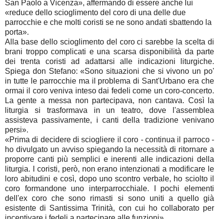
San Paolo a Vicenza», affermando di essere anche lui
«reduce dello scioglimento del coro di una delle due
parrocchie e che molti coristi se ne sono andati sbattendo la
porta».
Alla base dello scioglimento del coro ci sarebbe la scelta di
brani troppo complicati e una scarsa disponibilità da parte
dei trenta coristi ad adattarsi alle indicazioni liturgiche.
Spiega don Stefano: «Sono situazioni che si vivono un po'
in tutte le parrocchie ma il problema di Sant'Urbano era che
ormai il coro veniva inteso dai fedeli come un coro-concerto.
La gente a messa non partecipava, non cantava. Così la
liturgia si trasformava in un teatro, dove l'assemblea
assisteva passivamente, i canti della tradizione venivano
persi».
«Prima di decidere di sciogliere il coro - continua il parroco -
ho divulgato un avviso spiegando la necessità di ritornare a
proporre canti più semplici e inerenti alle indicazioni della
liturgia. I coristi, però, non erano intenzionati a modificare le
loro abitudini e così, dopo uno scontro verbale, ho sciolto il
coro formandone uno interparrocchiale. I pochi elementi
dell'ex coro che sono rimasti si sono uniti a quello già
esistente di Santissima Trinità, con cui ho collaborato per
incentivare i fedeli a partecipare alle funzioni».