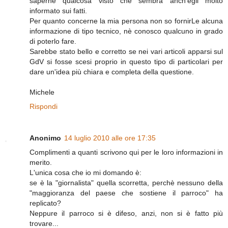
saperne qualcosa visto che sembra anch'egli molto
informato sui fatti.
Per quanto concerne la mia persona non so fornirLe alcuna
informazione di tipo tecnico, nè conosco qualcuno in grado
di poterlo fare.
Sarebbe stato bello e corretto se nei vari articoli apparsi sul
GdV si fosse scesi proprio in questo tipo di particolari per
dare un'idea più chiara e completa della questione.
Michele
Rispondi
Anonimo
14 luglio 2010 alle ore 17:35
Complimenti a quanti scrivono qui per le loro informazioni in
merito.
L'unica cosa che io mi domando è:
se è la "giornalista" quella scorretta, perchè nessuno della
"maggioranza del paese che sostiene il parroco" ha
replicato?
Neppure il parroco si è difeso, anzi, non si è fatto più
trovare...