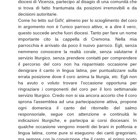
diocesi di Vicenza, partecipo al disagio di una comunità che
si trova di fatto frantumata da posizioni irremovibili e da
decisioni autoritarie.
Come ho letto sul GdV, almeno per lo scioglimento del coro
in argomento non è l'unico parroco attivo, e a dire il vero,
questo succede anche fuori diocesi. Tanto per fare un nome
importante cito la cappella di Cremona. Nella mia
parrocchia è arrivato da poco il nuovo parroco. Egli, senza
nemmeno conoscere la realtà corale, senza valutarne il
servizio liturgico, senza prendere contatti per comprendere
il percorso del coro non ha risparmiato occasione per
denigrare il canto in lingua latina, per puntualizzare sulla
errata posizione dove il coro anima la liturgia, etc. Egli non
ha avuto o voluto trovare l'occasione opportuna per
ringraziare i componenti del coro per il loro settimanale
servizio liturgico. Credo non si sia ancora accorto che il coro
sprona l'assemblea ad una partecipazione attiva, propone
ogni domenica il canto del ritornello del salmo
responsoriale, segue con attenzione e continuità le
indicazioni liturgiche, e partecipa ai corsi diocesani. In
qualche occasione vengono inseriti dei brani in polifonia e
lingua latina, come pure si eseguono dei canti gregoriani,
ma sempre con la convinzione che il canto, al primo posto