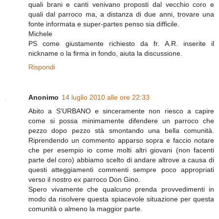
quali brani e canti venivano proposti dal vecchio coro e
quali dal parroco ma, a distanza di due anni, trovare una
fonte informata e super-partes penso sia difficile.
Michele
PS come giustamente richiesto da fr. A.R. inserite il
nickname o la firma in fondo, aiuta la discussione.
Rispondi
Anonimo
14 luglio 2010 alle ore 22:33
Abito a S'URBANO e sinceramente non riesco a capire
come si possa minimamente difendere un parroco che
pezzo dopo pezzo stà smontando una bella comunità.
Riprendendo un commento apparso sopra e faccio notare
che per esempio io come molti altri giovani (non facenti
parte del coro) abbiamo scelto di andare altrove a causa di
questi atteggiamenti commenti sempre poco appropriati
verso il nostro ex parroco Don Gino.
Spero vivamente che qualcuno prenda provvedimenti in
modo da risolvere questa spiacevole situazione per questa
comunità o almeno la maggior parte.