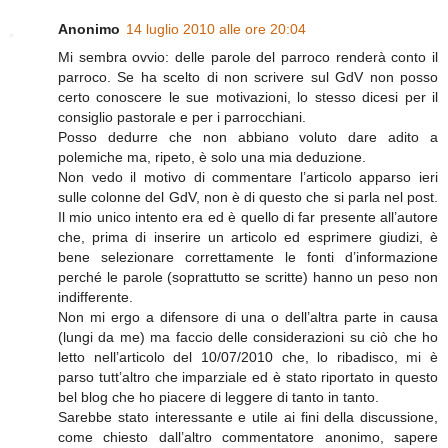
Anonimo
14 luglio 2010 alle ore 20:04
Mi sembra ovvio: delle parole del parroco renderà conto il
parroco. Se ha scelto di non scrivere sul GdV non posso
certo conoscere le sue motivazioni, lo stesso dicesi per il
consiglio pastorale e per i parrocchiani.
Posso dedurre che non abbiano voluto dare adito a
polemiche ma, ripeto, è solo una mia deduzione.
Non vedo il motivo di commentare l’articolo apparso ieri
sulle colonne del GdV, non è di questo che si parla nel post.
Il mio unico intento era ed è quello di far presente all’autore
che, prima di inserire un articolo ed esprimere giudizi, è
bene selezionare correttamente le fonti d’informazione
perché le parole (soprattutto se scritte) hanno un peso non
indifferente.
Non mi ergo a difensore di una o dell’altra parte in causa
(lungi da me) ma faccio delle considerazioni su ciò che ho
letto nell’articolo del 10/07/2010 che, lo ribadisco, mi è
parso tutt’altro che imparziale ed è stato riportato in questo
bel blog che ho piacere di leggere di tanto in tanto.
Sarebbe stato interessante e utile ai fini della discussione,
come chiesto dall’altro commentatore anonimo, sapere