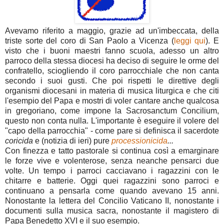
Avevamo riferito a maggio, grazie ad un'imbeccata, della
triste sorte del coro di San Paolo a Vicenza (
leggi qui
). E
visto che i buoni maestri fanno scuola, adesso un altro
parroco della stessa diocesi ha deciso di seguire le orme del
confratello, sciogliendo il coro parrocchiale che non canta
secondo i suoi gusti. Che poi rispetti le direttive degli
organismi diocesani in materia di musica liturgica e che citi
l'esempio del Papa e mostri di voler cantare anche qualcosa
in gregoriano, come impone la Sacrosanctum Concilium,
questo non conta nulla. L'importante è eseguire il volere del
"capo della parrocchia" - come pare si definisca il sacerdote
coricida
e (notizia di ieri) pure
processionicida
...
Con finezza e tatto pastorale si continua così a emarginare
le forze vive e volenterose, senza neanche pensarci due
volte. Un tempo i parroci cacciavano i ragazzini con le
chitarre e batterie. Oggi quei ragazzini sono parroci e
continuano a pensarla come quando avevano 15 anni.
Nonostante la lettera del Concilio Vaticano II, nonostante i
documenti sulla musica sacra, nonostante il magistero di
Papa Benedetto XVI e il suo esempio.