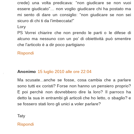
crede) una volta predicava: “non giudicare se non vuoi
essere giudicato”… non voglio giudicare chi ha postato ma
mi sento di dare un consiglio: “non giudicare se non sei
sicuro di chi ti da l’imbeccata!”
Lory
PS Vorrei chiarire che non prendo le parti o le difese di
alcuno ma nessuno con un po’ di obiettività può smentire
che l’articolo è a dir poco partigiano
Rispondi
Anonimo
15 luglio 2010 alle ore 22:04
Ma scusate...anche se fosse, cosa cambia che a parlare
sono tutti ex coristi? Forse non hanno un pensiero proprio?
E poi perchè non dovrebbero dire la loro? Il parroco ha
detto la sua in entrambi gli articoli che ho letto, o sbaglio? e
se fossero stati loro gli unici a voler parlare?
Taty
Rispondi