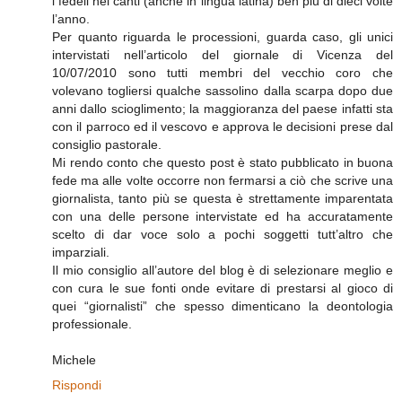
i fedeli nei canti (anche in lingua latina) ben più di dieci volte
l’anno.
Per quanto riguarda le processioni, guarda caso, gli unici
intervistati nell’articolo del giornale di Vicenza del
10/07/2010 sono tutti membri del vecchio coro che
volevano togliersi qualche sassolino dalla scarpa dopo due
anni dallo scioglimento; la maggioranza del paese infatti sta
con il parroco ed il vescovo e approva le decisioni prese dal
consiglio pastorale.
Mi rendo conto che questo post è stato pubblicato in buona
fede ma alle volte occorre non fermarsi a ciò che scrive una
giornalista, tanto più se questa è strettamente imparentata
con una delle persone intervistate ed ha accuratamente
scelto di dar voce solo a pochi soggetti tutt’altro che
imparziali.
Il mio consiglio all’autore del blog è di selezionare meglio e
con cura le sue fonti onde evitare di prestarsi al gioco di
quei “giornalisti” che spesso dimenticano la deontologia
professionale.
Michele
Rispondi