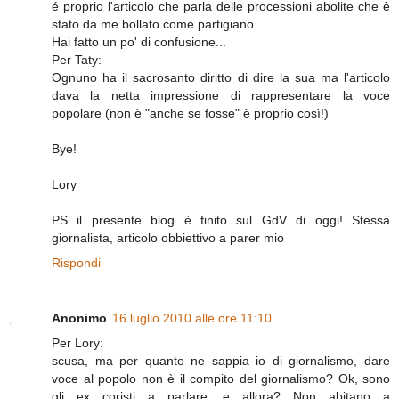
é proprio l'articolo che parla delle processioni abolite che è
stato da me bollato come partigiano.
Hai fatto un po' di confusione...
Per Taty:
Ognuno ha il sacrosanto diritto di dire la sua ma l'articolo
dava la netta impressione di rappresentare la voce
popolare (non è "anche se fosse" è proprio così!)
Bye!
Lory
PS il presente blog è finito sul GdV di oggi! Stessa
giornalista, articolo obbiettivo a parer mio
Rispondi
Anonimo
16 luglio 2010 alle ore 11:10
Per Lory:
scusa, ma per quanto ne sappia io di giornalismo, dare
voce al popolo non è il compito del giornalismo? Ok, sono
gli ex coristi a parlare, e allora? Non abitano a