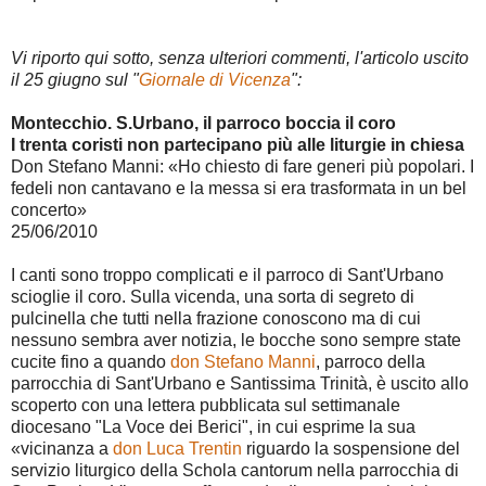
Vi riporto qui sotto, senza ulteriori commenti, l'articolo uscito
il 25 giugno sul "
Giornale di Vicenza
":
Montecchio. S.Urbano, il parroco boccia il coro
I trenta coristi non partecipano più alle liturgie in chiesa
Don Stefano Manni: «Ho chiesto di fare generi più popolari. I
fedeli non cantavano e la messa si era trasformata in un bel
concerto»
25/06/2010
I canti sono troppo complicati e il parroco di Sant'Urbano
scioglie il coro. Sulla vicenda, una sorta di segreto di
pulcinella che tutti nella frazione conoscono ma di cui
nessuno sembra aver notizia, le bocche sono sempre state
cucite fino a quando
don Stefano Manni
, parroco della
parrocchia di Sant'Urbano e Santissima Trinità, è uscito allo
scoperto con una lettera pubblicata sul settimanale
diocesano "La Voce dei Berici", in cui esprime la sua
«vicinanza a
don Luca Trentin
riguardo la sospensione del
servizio liturgico della Schola cantorum nella parrocchia di