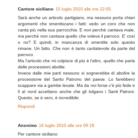
Cantore siciliano
15 luglio 2010 alle ore 22:05
Sarà anche un articolo partigiano, ma nessuno porta chiari
argomenti che smentiscano i fatti: vedo un coro che non
canta più nella sua parrocchia. E non perchè cantava male,
ma perchè non cantava quello che voleva il parroco. E' così
o no? E quindi, in mancanza di smentite solo questo
rimane. Un fatto. Che non è tanto caritatevole da parte del
parroco.
Ma l'articolo che mi colpisce di più è l'altro, quello che parla
delle processioni abolite.
Invece dalle mie parti nessuno si sognerebbe di abolire la
processione del Santo Patrono del paese. Lo farebbero
scappare via a gambe levate. Ma da noi forse c'è più fede e
lì al nord accettano anche che gli tolgano i Santi Patroni.
Questo, se è vero, è incredibile.
Rispondi
Anonimo
16 luglio 2010 alle ore 09:18
Per cantore siciliano: