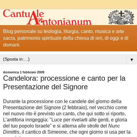
Blog personale su teologia, liturgia, canto, musica e arte
sacra, patrimonio spirituale della chiesa di ieri, di oggi e di
domani.
▼
domenica 1 febbraio 2009
Candelora: processione e canto per la
Presentazione del Signore
Durante la processione con le candele del giorno della
Presentazione del Signore (2 febbraio), nel vecchio come
nel nuovo rito è previsto un canto, che qui sotto vi riporto.
L'antifona inngeggia: "Luce per rivelarti alle genti, e gloria
del tuo popolo Israele" e si alterna alle strofe del
Nunc
Dimittis
, il cantico di Simeone, che ogni giorno si usa per la