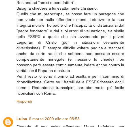
Rostand ad "amici e benefattori".
Bisogna chiedere a lui esattamente chi siano.
Quello che mi preoccupa, se posso fare un paragone che
non vuole per nulla offendere mons. Lefebvre e la sua
integrità morale, ho paura che l'incapacità di distanziarsi dal
"padre fondatore" e dai suoi errori di valutazione, sia simile
nella FSSPX a quello che sta avvenendo per i poveri
Legionari di Cristo (pur in situazioni ovviamente
diversissime). E' sempre difficile voltare pagina e staccarsi
anche da certe radici che sebbene non possano essere
completamente rinnegate (e nessuno lo chiede) non
possono però essere continuamente lodate anche contro la
verità che il Papa ha mostrato.
Per il resto io sono il primo ad esultare per il cammino di
riconciliazione. Certo se i fratelli della FSSPX fossero docili
come i Redentoristi transalpini, sarebbe molto più facile
riconciliarli con Roma.
Rispondi
Luisa
6 marzo 2009 alle ore 08:53
Dicendo di non voler offendere Mons. Lefebvre, ma