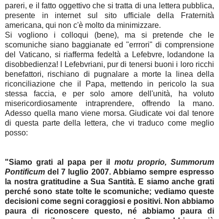
pareri, e il fatto oggettivo che si tratta di una lettera pubblica,
presente in internet sul sito ufficiale della Fraternità
americana, qui non c'è molto da minimizzare.
Si vogliono i colloqui (bene), ma si pretende che le
scomuniche siano baggianate ed "errrori" di comprensione
del Vaticano, si riafferma fedeltà a Lefebvre, lodandone la
disobbedienza! I Lefebvriani, pur di tenersi buoni i loro ricchi
benefattori, rischiano di pugnalare a morte la linea della
riconciliazione che il Papa, mettendo in pericolo la sua
stessa faccia, e per solo amore dell'unità, ha voluto
misericordiosamente intraprendere, offrendo la mano.
Adesso quella mano viene morsa. Giudicate voi dal tenore
di questa parte della lettera, che vi traduco come meglio
posso:
"Siamo grati al papa per il
motu proprio, Summorum
Pontificum
del 7 luglio 2007. Abbiamo sempre espresso
la nostra gratitudine a Sua Santità. E siamo anche grati
perché sono state tolte le scomuniche; vediamo queste
decisioni come segni coraggiosi e positivi. Non abbiamo
paura di riconoscere questo, né abbiamo paura di