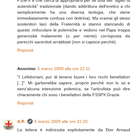
FSSPX è che cerca di appropriarsi per sè sola del "sigillo di
autenticità" tradizionale (dando addirittura dell'eretico a chi
semplicemente ha una diversa teologia, che viene
immediatamente confusa con dottrina). Ma oramai gli stessi
sostenitori laici della Fraternità si stanno stancando di
questo rinfocolare le polemiche e vedono nel Papa troppa
generosità malamente (o per niente) corrisposta da
parecchi sacerdoti arrabbiati (non si capisce perchè).
Rispondi
Anonimo
5 marzo 2009 alle ore 22:11
"I Lefebvriani, pur di tenersi buoni i loro ricchi benefattori
[...]". Mi garberebbe sapere, proprio perché non lo so e
senz'alcuna intenzione polemica, se l'articolista può dire
chiaramente chi sono i benefattori della FSSPX.Grazie.
Rispondi
A.R.
5 marzo 2009 alle ore 22:20
La lettera è indirizzata esplicitamente da Don Arnaud