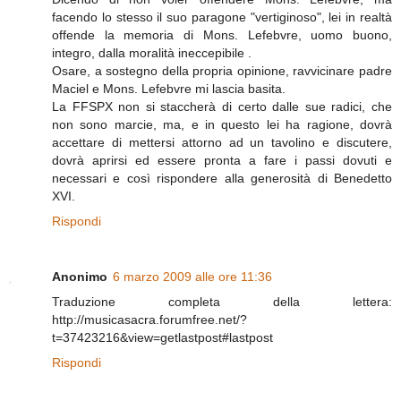
facendo lo stesso il suo paragone "vertiginoso", lei in realtà
offende la memoria di Mons. Lefebvre, uomo buono,
integro, dalla moralità ineccepibile .
Osare, a sostegno della propria opinione, ravvicinare padre
Maciel e Mons. Lefebvre mi lascia basita.
La FFSPX non si staccherà di certo dalle sue radici, che
non sono marcie, ma, e in questo lei ha ragione, dovrà
accettare di mettersi attorno ad un tavolino e discutere,
dovrà aprirsi ed essere pronta a fare i passi dovuti e
necessari e così rispondere alla generosità di Benedetto
XVI.
Rispondi
Anonimo
6 marzo 2009 alle ore 11:36
Traduzione completa della lettera:
http://musicasacra.forumfree.net/?
t=37423216&view=getlastpost#lastpost
Rispondi