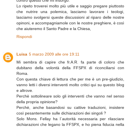
contro questo che mi insorgo.
Lo ripeto troverei molto più utile e saggio pregare piuttosto
che nutrire una polemica, lasciamo lavorare i teologi,
lasciamo svolgersi queste discussioni al riparo delle nostre
opinoni, e accompagniamole con le nostre preghiere, è così
che aiuteremo il Santo Padre e la Chiesa,
Rispondi
Luisa
5 marzo 2009 alle ore 19:11
Mi sembra di capire che fr.A.R. fa parte di coloro che
dubitano della volontà della FFSPX di riconciliarsi con
Roma.
Con questa chiave di lettura che per me è un pre-giudizio,
vanno letti i diversi interventi molto critici qui su questo blog
e altrove.
Perchè sottolineare solo gli interventi che vanno nel senso
della propria opinione?
Perchè, anche basandosi su cattive traduzioni, insistere
così pesantemente sulle dichiarazioni dei singoli ?
Solo Mons. Fellay ha l`autorità necessaria per rilasciare
dichiarazioni che legano la FFSPX, e ho piena fiducia nella