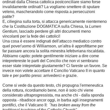
ordinati dalla Chiesa cattolica postconciliare siamo forse
invalidamente ordinati? La vogliamo smettere di sputare
veleno, mascherandolo come risposta a persecuzioni
patite?
E, ciliegina sulla torta, si attacca genericamente nientemeno
che la Costituzione DOGMATICA sulla Chiesa, la
Lumen
Gentium
, lasciado perdere gli altri documenti meno
vincolanti per la fede dei cattolici!
Una cosa è essere indignati dell'attacco mediatico contro
quel pover'uomo di Williamson, un'altra è approfittarne per
far passare ancora la solita minestra lefebvriana riscaldata.
Abbiamo capito: potete gentilmente iniziare a dire come
intepretereste le parti del Concilio che non vi sembrano
esser state intepretate giustamente? Ci fareste un favore. Se
invece non volete accettare il Concilio Vaticano II in quanto
tale e per partito preso: arrivederci e grazie.
Come si vede da questo testo, chi propugna l'ermeneutica
della rottura, ricordiamolo bene, non è solo chi viene
considerato ultraprogressista, ma anche chi - dalla sponda
opposta - ribadisce ancor oggi, in barba agli insegnamenti
pontifici, che il Vaticano II:
"has broken away from the
traditional teaching of the Catholic Church".