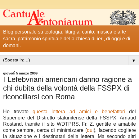
Blog personale su teologia, liturgia, canto, musica e arte
sacra, patrimonio spirituale della chiesa di ieri, di oggi e di
domani.
▼
giovedì 5 marzo 2009
I Lefebvriani americani danno ragione a
chi dubita della volontà della FSSPX di
riconciliarsi con Roma
Ho trovato
questa lettera ad amici e benefattori
del
Superiore del Distretto statunitense della FSSPX, Arnaud
Rostand, tramite il sito WDTPRS. Fr. Z, gentile e amabile
come sempre, cerca di minimizzare (
qui
), facendo cogliere
la situazione e i destinatari della lettera. Ma secondo altri