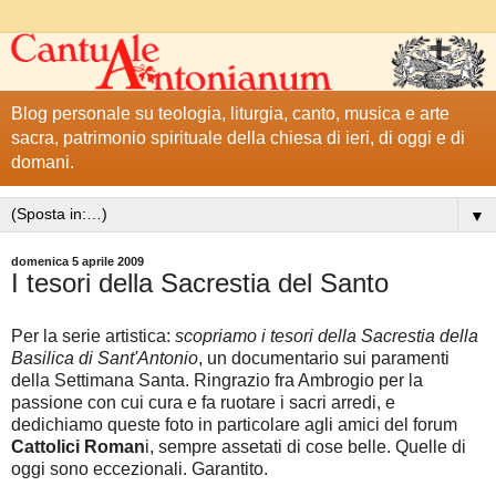
Blog personale su teologia, liturgia, canto, musica e arte
sacra, patrimonio spirituale della chiesa di ieri, di oggi e di
domani.
▼
domenica 5 aprile 2009
I tesori della Sacrestia del Santo
Per la serie artistica:
scopriamo i tesori della Sacrestia della
Basilica di Sant'Antonio
, un documentario sui paramenti
della Settimana Santa. Ringrazio fra Ambrogio per la
passione con cui cura e fa ruotare i sacri arredi, e
dedichiamo queste foto in particolare agli amici del forum
Cattolici Roman
i, sempre assetati di cose belle. Quelle di
oggi sono eccezionali. Garantito.