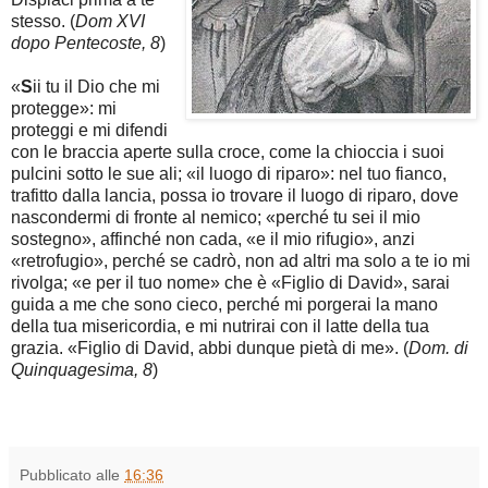
stesso. (
Dom XVI
dopo Pentecoste, 8
)
«
S
ii tu il Dio che mi
protegge»: mi
proteggi e mi difendi
con le braccia aperte sulla croce, come la chioccia i suoi
pulcini sotto le sue ali; «il luogo di riparo»: nel tuo fianco,
trafitto dalla lancia, possa io trovare il luogo di riparo, dove
nascondermi di fronte al nemico; «perché tu sei il mio
sostegno», affinché non cada, «e il mio rifugio», anzi
«retrofugio», perché se cadrò, non ad altri ma solo a te io mi
rivolga; «e per il tuo nome» che è «Figlio di David», sarai
guida a me che sono cieco, perché mi porgerai la mano
della tua misericordia, e mi nutrirai con il latte della tua
grazia. «Figlio di David, abbi dunque pietà di me». (
Dom. di
Quinquagesima, 8
)
Pubblicato alle
16:36