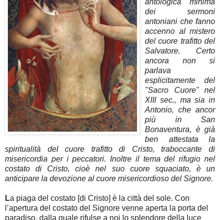
antologica minima
dei sermoni
antoniani che fanno
accenno al mistero
del cuore trafitto del
Salvatore. Certo
ancora non si
parlava
esplicitamente del
"Sacro Cuore" nel
XIII sec., ma sia in
Antonio, che ancor
più in San
Bonaventura, è già
ben attestata la
spiritualità del cuore trafitto di Cristo, traboccante di
misericordia per i peccatori. Inoltre il tema del rifugio nel
costato di Cristo, cioè nel suo cuore squaciato, è un
anticipare la devozione al cuore misericordioso del Signore.
L
a piaga del costato [di Cristo] è la città del sole. Con
l’apertura del costato del Signore venne aperta la porta del
paradiso, dalla quale rifulse a noi lo splendore della luce