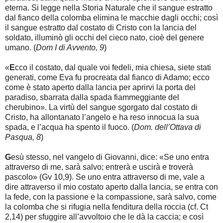
eterna. Si legge nella Storia Naturale che il sangue estratto
dal fianco della colomba elimina le macchie dagli occhi; così
il sangue estratto dal costato di Cristo con la lancia del
soldato, illuminò gli occhi del cieco nato, cioè del genere
umano. (
Dom I di Avvento, 9
)
«
E
cco il costato, dal quale voi fedeli, mia chiesa, siete stati
generati, come Eva fu procreata dal fianco di Adamo; ecco
come è stato aperto dalla lancia per aprirvi la porta del
paradiso, sbarrata dalla spada fiammeggiante del
cherubino». La virtù del sangue sgorgato dal costato di
Cristo, ha allontanato l’angelo e ha reso innocua la sua
spada, e l’acqua ha spento il fuoco. (
Dom. dell’Ottava di
Pasqua, 8
)
G
esù stesso, nel vangelo di Giovanni, dice: «Se uno entra
attraverso di me, sarà salvo; entrerà e uscirà e troverà
pascolo» (Gv 10,9). Se uno entra attraverso di me, vale a
dire attraverso il mio costato aperto dalla lancia, se entra con
la fede, con la passione e la compassione, sarà salvo, come
la colomba che si rifugia nella fenditura della roccia (cf. Ct
2,14) per sfuggire all’avvoltoio che le dà la caccia; e così