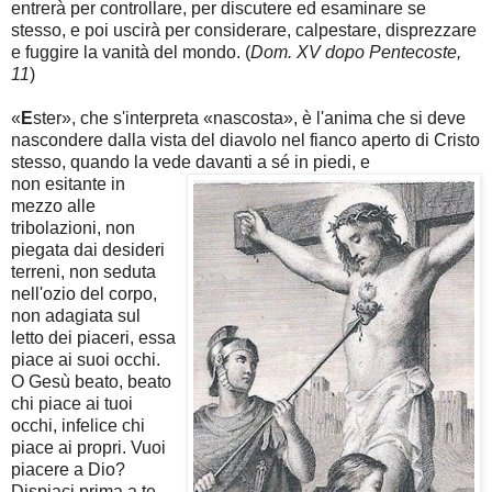
entrerà per controllare, per discutere ed esaminare se
stesso, e poi uscirà per considerare, calpestare, disprezzare
e fuggire la vanità del mondo. (
Dom. XV dopo Pentecoste,
11
)
«
E
ster», che s'interpreta «nascosta», è l'anima che si deve
nascondere dalla vista del diavolo nel fianco aperto di Cristo
stesso, quando la vede davanti a sé in piedi, e
non esitante in
mezzo alle
tribolazioni, non
piegata dai desideri
terreni, non seduta
nell'ozio del corpo,
non adagiata sul
letto dei piaceri, essa
piace ai suoi occhi.
O Gesù beato, beato
chi piace ai tuoi
occhi, infelice chi
piace ai propri. Vuoi
piacere a Dio?
Dispiaci prima a te