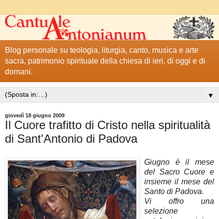
Blog personale su teologia, liturgia, canto, musica e arte
sacra, patrimonio spirituale della chiesa di ieri, di oggi e di
domani.
▼
giovedì 18 giugno 2009
Il Cuore trafitto di Cristo nella spiritualità
di Sant'Antonio di Padova
Giugno è il mese
del Sacro Cuore e
insieme il mese del
Santo di Padova.
Vi offro una
selezione