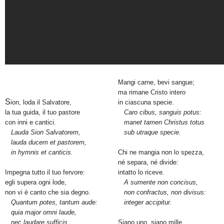
Mangi carne, bevi sangue;
ma rimane Cristo intero
S
ion, loda il Salvatore,
in ciascuna specie.
la tua guida, il tuo pastore
Caro cibus, sanguis potus:
con inni e cantici.
manet tamen Christus totus
Lauda Sion Salvatorem,
sub utraque specie.
lauda ducem et pastorem,
in hymnis et canticis.
Chi ne mangia non lo spezza,
né separa, né divide:
Impegna tutto il tuo fervore:
intatto lo riceve.
egli supera ogni lode,
A sumente non concisus,
non vi è canto che sia degno.
non confractus, non divisus:
Quantum potes, tantum aude:
integer accipitur.
quia major omni laude,
nec laudare sufficis,
Siano uno, siano mille,