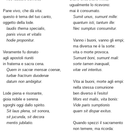
ugualmente lo ricevono:
Pane vivo, che dà vita:
mai è consumato.
questo è tema del tuo canto,
Sumit unus, sumunt mille:
oggetto della lode.
quantum isti, tantum ille:
laudis thema specialis,
Nec sumptus consumitur.
panis vivus et vitalis
hodie proponitur.
Vanno i buoni, vanno gli empi;
ma diversa ne è la sorte:
Veramente fu donato
vita o morte provoca.
agli apostoli riuniti
Sumunt boni, sumunt mali:
in fraterna e sacra cena.
sorte tamen inæquali,
Quem in sacræ mensæ coenæ,
vitæ vel interitus.
turbæ fractrum duodenæ
datum non ambigitur.
Vita ai buoni, morte agli empi:
nella stessa comunione
Lode piena e risonante,
ben diverso è l'esito!
gioia nobile e serena
Mors est malis, vita bonis:
sgorghi oggi dallo spirito.
Vide paris sumptionis
Sit laus plena, sit sonora,
quam sit dispar exitus.
sit jucunda, sit decora
mentis jubilatio.
Quando spezzi il sacramento
non temere, ma ricorda: