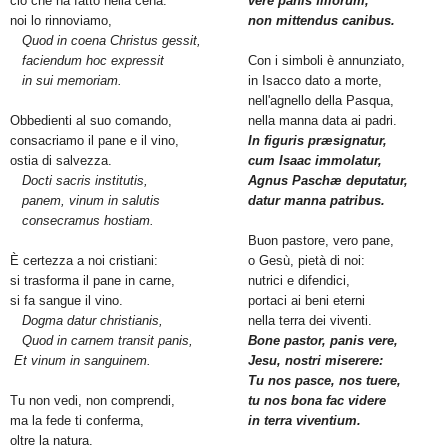
ciò che ha fatto nella cena:
vere panis flliorum,
noi lo rinnoviamo,
non mittendus canibus.
Quod in coena Christus gessit,
faciendum hoc expressit
Con i simboli è annunziato,
in sui memoriam.
in Isacco dato a morte,
nell'agnello della Pasqua,
Obbedienti al suo comando,
nella manna data ai padri.
consacriamo il pane e il vino,
In figuris præsignatur,
ostia di salvezza.
cum Isaac immolatur,
Docti sacris institutis,
Agnus Paschæ deputatur,
panem, vinum in salutis
datur manna patribus.
consecramus hostiam.
Buon pastore, vero pane,
È certezza a noi cristiani:
o Gesù, pietà di noi:
si trasforma il pane in carne,
nutrici e difendici,
si fa sangue il vino.
portaci ai beni eterni
Dogma datur christianis,
nella terra dei viventi.
Quod in carnem transit panis,
Bone pastor, panis vere,
Et vinum in sanguinem.
Jesu, nostri miserere:
Tu nos pasce, nos tuere,
Tu non vedi, non comprendi,
tu nos bona fac videre
ma la fede ti conferma,
in terra viventium.
oltre la natura.