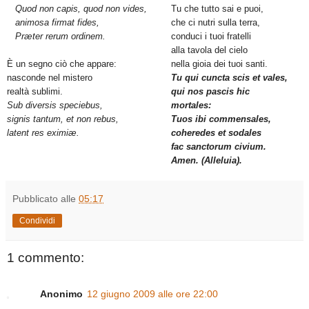
Quod non capis, quod non vides,
Tu che tutto sai e puoi,
animosa firmat fides,
che ci nutri sulla terra,
Præter rerum ordinem.
conduci i tuoi fratelli
alla tavola del cielo
È un segno ciò che appare:
nella gioia dei tuoi santi.
nasconde nel mistero
Tu qui cuncta scis et vales,
realtà sublimi.
qui nos pascis hic
Sub diversis speciebus,
mortales:
signis tantum, et non rebus,
Tuos ibi commensales,
latent res eximiæ.
coheredes et sodales
fac sanctorum civium.
Amen. (Alleluia).
Pubblicato alle
05:17
Condividi
1 commento:
Anonimo
12 giugno 2009 alle ore 22:00