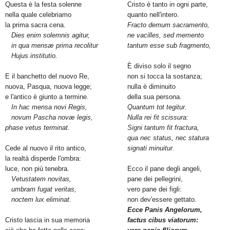
Questa è la festa solenne
Cristo è tanto in ogni parte,
nella quale celebriamo
quanto nell'intero.
la prima sacra cena.
Fracto demum sacramento,
Dies enim solemnis agitur,
ne vacilles, sed memento
in qua mensæ prima recolitur
tantum esse sub fragmento,
Hujus institutio.
È diviso solo il segno
E il banchetto del nuovo Re,
non si tocca la sostanza;
nuova, Pasqua, nuova legge;
nulla è diminuito
e l'antico è giunto a termine.
della sua persona.
In hac mensa novi Regis,
Quantum tot tegitur.
novum Pascha novæ legis,
Nulla rei fit scissura:
phase vetus terminat.
Signi tantum fit fractura,
qua nec status, nec statura
Cede al nuovo il rito antico,
signati minuitur.
la realtà disperde l'ombra:
luce, non più tenebra.
Ecco il pane degli angeli,
Vetustatem novitas,
pane dei pellegrini,
umbram fugat veritas,
vero pane dei figli:
noctem lux eliminat.
non dev'essere gettato.
Ecce Panis Angelorum,
Cristo lascia in sua memoria
factus cibus viatorum: