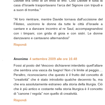
Davide era cinto di un efod di lino. Così Davide e tutta la
casa d'Israele trasportavano l'arca del Signore con tripudi e
a suon di tromba."
"Al loro rientrare, mentre Davide tornava dall'uccisione del
Filisteo, uscirono le donne da tutte le città d'Israele a
cantare e a danzare incontro al re Saul, accompagnandosi
con i timpani, con grida di gioia e con sistri. Le donne
danzavano e cantavano alternandosi"
Rispondi
Anonimo
4 settembre 2009 alle ore 16:48
Fossi al posto del Vescovo dichiarerei interdetto quell'altare
che sembra una vasca da bagno! Non c'è limite al peggio....
Peraltro, riconosciamo che questo è il frutto del concetto di
"creatività" che è stato introdotto qualche decennio fa, ma
che era assolutamente estraneo alla storia della liturgia. Ciò
che è più antico e costante nella storia liturgica è il concetto
di "canone / regola" non quello di creatività.
Rispondi