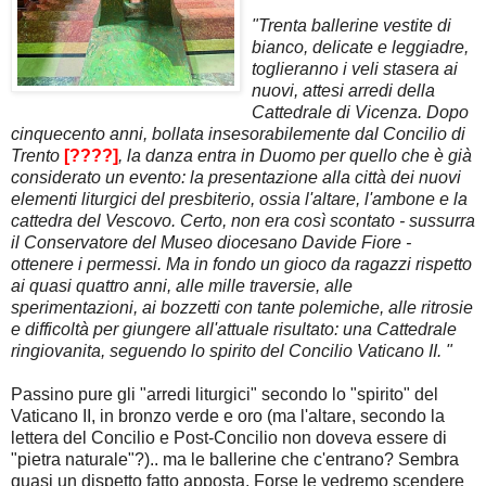
"Trenta ballerine vestite di
bianco, delicate e leggiadre,
toglieranno i veli stasera ai
nuovi, attesi arredi della
Cattedrale di Vicenza. Dopo
cinquecento anni, bollata insesorabilemente dal Concilio di
Trento
[????]
, la danza entra in Duomo per quello che è già
considerato un evento: la presentazione alla città dei nuovi
elementi liturgici del presbiterio, ossia l'altare, l'ambone e la
cattedra del Vescovo. Certo, non era così scontato - sussurra
il Conservatore del Museo diocesano Davide Fiore -
ottenere i permessi. Ma in fondo un gioco da ragazzi rispetto
ai quasi quattro anni, alle mille traversie, alle
sperimentazioni, ai bozzetti con tante polemiche, alle ritrosie
e difficoltà per giungere all'attuale risultato: una Cattedrale
ringiovanita, seguendo lo spirito del Concilio Vaticano II. "
Passino pure gli "arredi liturgici" secondo lo "spirito" del
Vaticano II, in bronzo verde e oro (ma l'altare, secondo la
lettera del Concilio e Post-Concilio non doveva essere di
"pietra naturale"?).. ma le ballerine che c'entrano? Sembra
quasi un dispetto fatto apposta. Forse le vedremo scendere