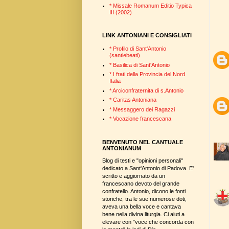
* Missale Romanum Editio Typica
III (2002)
LINK ANTONIANI E CONSIGLIATI
* Profilo di Sant'Antonio
(santiebeati)
* Basilica di Sant'Antonio
* I frati della Provincia del Nord
Italia
* Arciconfraternita di s.Antonio
* Caritas Antoniana
* Messaggero dei Ragazzi
* Vocazione francescana
BENVENUTO NEL CANTUALE
ANTONIANUM
Blog di testi e "opinioni personali"
dedicato a Sant'Antonio di Padova. E'
scritto e aggiornato da un
francescano devoto del grande
confratello. Antonio, dicono le fonti
storiche, tra le sue numerose doti,
aveva una bella voce e cantava
bene nella divina liturgia. Ci aiuti a
elevare con "voce che concorda con