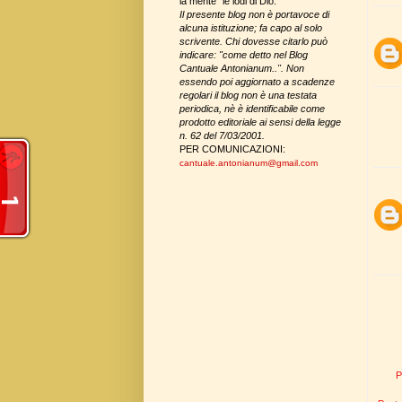
la mente" le lodi di Dio.
Il presente blog non è portavoce di
alcuna istituzione; fa capo al solo
scrivente. Chi dovesse citarlo può
indicare: "come detto nel Blog
Cantuale Antonianum..". Non
essendo poi aggiornato a scadenze
regolari il blog non è una testata
periodica, nè è identificabile come
prodotto editoriale
ai sensi della legge
n. 62 del 7/03/2001
.
PER COMUNICAZIONI:
cantuale.antonianum
@
gmail.com
P