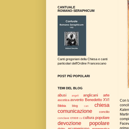
CANTUALE
ROMANO-SERAPHICUM
Canti gregoriani della Chiesa e canti
particolari dell'Ordine Francescano
POST PIÙ POPOLARI
TEMI DEL BLOG
abusi
anglicani
arte
angeli
avvento
Benedetto XVI
ascetica
Con l
chiesa
concil
Bibbia
blog
can
Kale
comunicazione
concilio
Martir
cultura popolare
croce
conclave
cu
compi
devozione popolare
Facev
prim
ecumenismo
diritto
ermeneutica