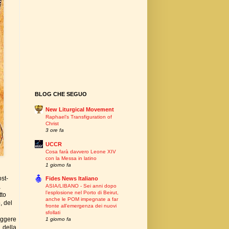
BLOG CHE SEGUO
New Liturgical Movement
Raphael’s Transfiguration of
Christ
3 ore fa
UCCR
Cosa farà davvero Leone XIV
con la Messa in latino
1 giorno fa
ost-
Fides News Italiano
a
ASIA/LIBANO - Sei anni dopo
l’esplosione nel Porto di Beirut,
tto
anche le POM impegnate a far
, del
fronte all’emergenza dei nuovi
sfollati
eggere
1 giorno fa
 della