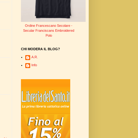
Ordine Francescano Secolare -
Secular Franciscans Embroidered
Polo
CHI MODERA IL BLOG?
A.R.
Info