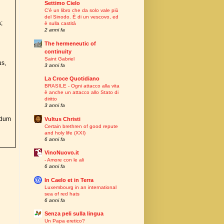
Settimo Cielo
C’è un libro che da solo vale più
del Sinodo. È di un vescovo, ed
;
è sulla castità
2 anni fa
The hermeneutic of
continuity
Saint Gabriel
us,
3 anni fa
La Croce Quotidiano
BRASILE - Ogni attacco alla vita
è anche un attacco allo Stato di
diritto
x
3 anni fa
undum
Vultus Christi
Certain brethren of good repute
and holy life (XXI)
6 anni fa
VinoNuovo.it
- Amore con le ali
6 anni fa
In Caelo et in Terra
Luxembourg in an international
sea of red hats
6 anni fa
Senza peli sulla lingua
Un Papa eretico?