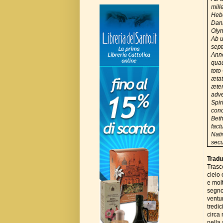
mill
Heb
Dani
Oly
Ab 
sep
Anno
qua
toto
ætat
æter
adve
Spir
conc
Beth
fact
Nati
sec
Tradu
Trasc
cielo 
e molt
segno
ventu
tredic
circa 
nella