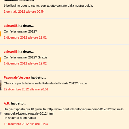
é bellissimo questo canto, soprattutto cantato dalla nostra guida.
1 gennaio 2012 alle ore 00:54
caietto88
ha detto...
Com'è la luna nel 2012?
1 dicembre 2012 alle ore 19:01
caietto88
ha detto...
Com'è la luna nel 2012? Grazie
1 dicembre 2012 alle ore 19:02
Pasquale Vescera
ha detto...
Che cifra porta la luna nella Kalenda del Natale 2012?,grazie
12 dicembre 2012 alle ore 20:51
A.R.
ha detto...
Ho già risposto qui 10 giorni fa: http://www.cantualeantonianum.com/2012/12/avviso-la-
luna-della-kalenda-natale-2012.html
un saluto e buon natale
12 dicembre 2012 alle ore 21:37