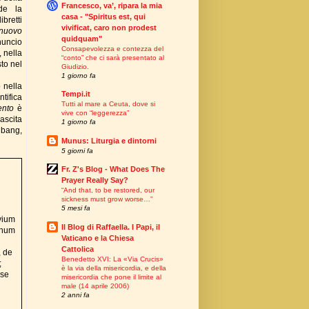
Francesco, va’, ripara la mia
de la
casa - "Spiritus est, qui
bretti
vivificat, caro non prodest
nuovo
quidquam"
nuncio
Consapevolezza e contezza del
 nella
“conto” che ci sarà presentato al
to nel
Giudizio.
1 giorno fa
 nella
Tempi.it
ntifica
Tutti al mare a Ceuta, dove si
ento
è
vive con “leggerezza”
ascita
1 giorno fa
 bang,
Munus: Liturgia e dintorni
5 giorni fa
Fr. Z's Blog - What Does The
Prayer Really Say?
“And that, to be restored, our
d
sickness must grow worse…”
5 mesi fa
uvium
Il Blog di Raffaella. I Papi, il
gnum
Vaticano e la Chiesa
Cattolica
, de
Benedetto XVI: La «Via Crucis»
;
è la via della misericordia, e della
yse
misericordia che pone il limite al
male (14 aprile 2006)
2 anni fa