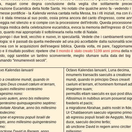
a, magari come degna conclusione della veglia che solitamente prece
razione Eucaristica della Notte Santa. Ho notato che qualche anno fa - vedendo i li
messe pontificie - la
Kalenda
veniva cantata nella Messa, tra i riti iniziali, ma con il
i è stata rimessa al suo posto, ossia prima ancora del canto d'ingresso, come an
eggia nel silenzio e si compie con la processione dell'introito. Questa processione,
logia mistica della celebrazione eucaristica, evoca la memoria dell'ingresso di Cris
 quanto mai appropriato il sottolinearla nella notte di Natale.
opongo i due testi, vecchio e nuovo, in specularità. Vedete che i cambiamenti sono
ogia: si è passati da quella medievale ad una più accettabile dalla razionalità scie
linea con le acquisizioni dell'esegesi biblica. Questa volta, mi pare, l'
aggiornam
 e il risultato positivo: ripetere che
il mondo è stato creato 5199 anni prima
della n
isto, oggi sarebbe un tantino sconveniente, meglio sfumare sulla data del big
amando "innumerevoli secoli".
tavo Kalendas Ianuarii
Octavo Kalendas Ianuarii, Luna decima,
innumeris transactis saeculis a creatione
 a creatione mundi, quando in
mundi, quando in principio Deus creavit
cipio Deus creavit cœlum et terram,
caelum et terram, et hominem formavit a
quies millesimo centesimo
imaginem suam;
agesimo nono:
permultis etiam saeculis ex quo post dil
luvio autem, anno bis millesimo
Altissimus in nubibus arcum posuerat si
gentesimo quinquagesimo septimo:
foederis et pacis;
tivitate Abrahæ, anno bis millesimo
a migratione Abrahae, patris nostri in fide
todecimo:
Ur Chaldaeorum saeculo vigesimo primo
yse et egressu populi Israël de
ab egressu populi Israël de Aegypto, Mo
pto, anno millesimo quingentesimo
duce, saeculo decimo tertio;
imo:
ab unctione David in regem anno circiter
nctione David in Regem, anno
millesimo;