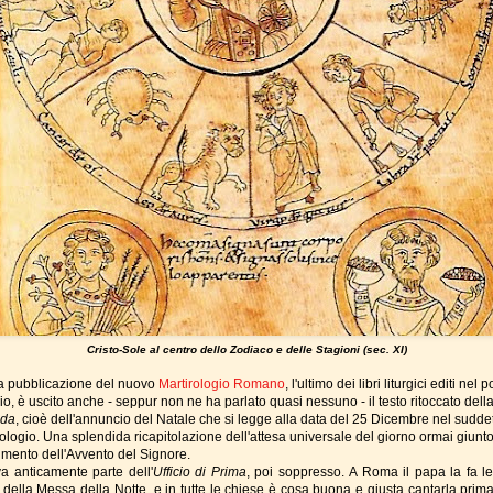
Cristo-Sole al centro dello Zodiaco e delle Stagioni (sec. XI)
a pubblicazione del nuovo
Martirologio Romano
, l'ultimo dei libri liturgici editi nel p
io, è uscito anche - seppur non ne ha parlato quasi nessuno - il testo ritoccato dell
nda
, cioè dell'annuncio del Natale che si legge alla data del 25 Dicembre nel sudde
ologio. Una splendida ricapitolazione dell'attesa universale del giorno ormai giunto
mento dell'Avvento del Signore.
a anticamente parte dell'
Ufficio di Prima
, poi soppresso. A Roma il papa la fa l
a
della Messa della Notte, e in tutte le chiese è cosa buona e giusta cantarla prima