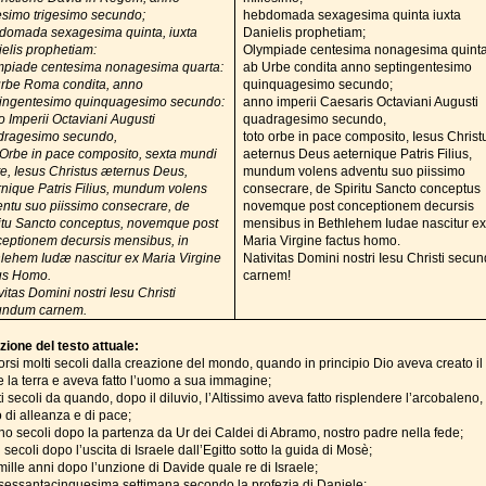
esimo trigesimo secundo;
hebdomada sexagesima quinta iuxta
domada sexagesima quinta, iuxta
Danielis prophetiam;
elis prophetiam:
Olympiade centesima nonagesima quinta
mpiade centesima nonagesima quarta:
ab Urbe condita anno septingentesimo
urbe Roma condita, anno
quinquagesimo secundo;
tingentesimo quinquagesimo secundo:
anno imperii Caesaris Octaviani Augusti
 Imperii Octaviani Augusti
quadragesimo secundo,
dragesimo secundo,
toto orbe in pace composito, Iesus Christ
 Orbe in pace composito, sexta mundi
aeternus Deus aeternique Patris Filius,
e, Iesus Christus æternus Deus,
mundum volens adventu suo piissimo
nique Patris Filius, mundum volens
consecrare, de Spiritu Sancto conceptus
ntu suo piissimo consecrare, de
novemque post conceptionem decursis
itu Sancto conceptus, novemque post
mensibus in Bethlehem Iudae nascitur e
eptionem decursis mensibus, in
Maria Virgine factus homo.
lehem Iudæ nascitur ex Maria Virgine
Nativitas Domini nostri Iesu Christi sec
us Homo.
carnem!
vitas Domini nostri Iesu Christi
undum carnem.
zione del testo attuale:
orsi molti secoli dalla creazione del mondo, quando in principio Dio aveva creato il
e la terra e aveva fatto l’uomo a sua immagine;
i secoli da quando, dopo il diluvio, l’Altissimo aveva fatto risplendere l’arcobaleno,
 di alleanza e di pace;
no secoli dopo la partenza da Ur dei Caldei di Abramo, nostro padre nella fede;
i secoli dopo l’uscita di Israele dall’Egitto sotto la guida di Mosè;
mille anni dopo l’unzione di Davide quale re di Israele;
 sessantacinquesima settimana,secondo la profezia di Daniele;