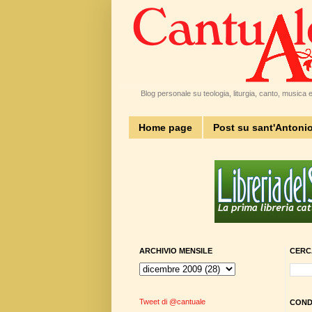
Blog personale su teologia, liturgia, canto, musica e 
Home page
Post su sant'Antoni
ARCHIVIO MENSILE
CERC
Tweet di @cantuale
CONDI