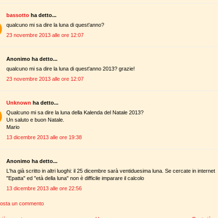
bassotto
ha detto...
qualcuno mi sa dire la luna di quest'anno?
23 novembre 2013 alle ore 12:07
Anonimo ha detto...
qualcuno mi sa dire la luna di quest'anno 2013? grazie!
23 novembre 2013 alle ore 12:07
Unknown
ha detto...
Qualcuno mi sa dire la luna della Kalenda del Natale 2013?
Un saluto e buon Natale.
Mario
13 dicembre 2013 alle ore 19:38
Anonimo ha detto...
L'ha già scritto in altri luoghi: il 25 dicembre sarà ventiduesima luna. Se cercate in internet
"Epatta" ed "età della luna" non è difficile imparare il calcolo
13 dicembre 2013 alle ore 22:56
osta un commento