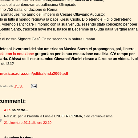
poca della centonovantaquattresima Olimpiade;
anno 752 dalla fondazione di Roma;
uarantaduesimo anno dell’impero di Cesare Ottaviano Augusto;
o in tutto il mondo regnava la pace, Gesù Cristo, Dio eterno e Figlio dell’eterno
, volendo santificare il mondo con la sua venuta, essendo stato concepito per oper
 Spirito Santo, trascorsi nove mesi, nasce in Betlemme di Giuda dalla Vergine Maria,
:
e di nostro Signore Gesù Cristo secondo la natura umana.
ndefessi lavoratori del sito americano Musica Sacra ci propongono, poi, l'intera
da con la notazione
gregoriana per la sua esecuzione natalizia. C'è tempo per
arla. Chissà se il nostro amico Giovanni Vianini riesce a farcene un video al vol
 del 24?
//musicasacra.com/pdf/kalenda2009.pdf
icato alle
11:51
commenti:
A.R.
ha detto...
Nel 2011 per la kalenda la Luna è UNDETRICESIMA, cioè ventinovesima.
21 dicembre 2011 alle ore 22:10
Anonimo ha detto...