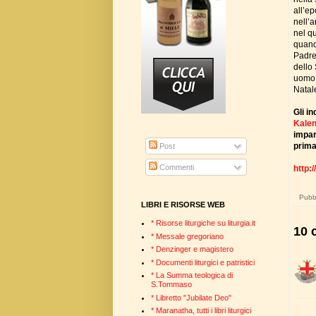
all’e
nell’
nel q
quand
Padre
dello
uomo
Natal
Gli i
Kalen
impar
prima
Post
Commenti
http:
Pubbl
LIBRI E RISORSE WEB
* Risorse liturgiche su liturgia.it
10 
* Messale gregoriano
* Denzinger e magistero
* Documenti liturgici e patristici
* La Summa teologica di
S.Tommaso
* Libretto "Jubilate Deo"
* Maranatha, tutti i libri liturgici