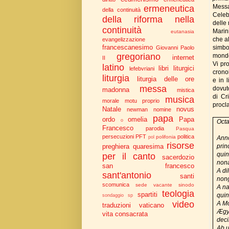
Mess
ermeneutica
della continuità
Celeb
della riforma nella
delle 
continuità
Marin
eutanasia
che al
evangelizzazione
francescanesimo
simbo
Giovanni Paolo
gregoriano
mondo,
internet
II
Vi pr
latino
libri liturgici
lefebvriani
cronol
liturgia
liturgia delle ore
e in 
messa
dovuto
madonna
mistica
di Cr
musica
morale
motu proprio
procl
Natale
novus
newman
nomine
papa
ordo
omelia
Papa
o
Oc
Francesco
parodia
Pasqua
persecuzioni
PFT
politica
polifonia
Anno
pol
risorse
prin
preghiera
quaresima
quin
per il canto
sacerdozio
non
san francesco
A di
sant'antonio
santi
non
scomunica
sede vacante
sinodo
A na
teologia
spartiti
quin
sondaggio
sp
video
A Mo
traduzioni
vaticano
Ægy
vita consacrata
dec
Ab u