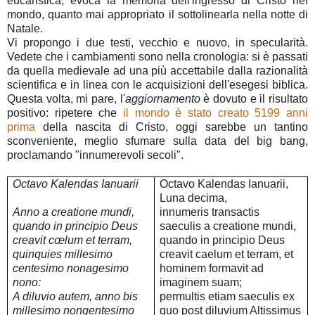
eucaristica, evoca la memoria dell'ingresso di Cristo nel
mondo, quanto mai appropriato il sottolinearla nella notte di
Natale.
Vi propongo i due testi, vecchio e nuovo, in specularità.
Vedete che i cambiamenti sono nella cronologia: si è passati
da quella medievale ad una più accettabile dalla razionalità
scientifica e in linea con le acquisizioni dell'esegesi biblica.
Questa volta, mi pare, l'
aggiornamento
è dovuto e il risultato
positivo: ripetere che
il mondo è stato creato 5199 anni
prima
della nascita di Cristo, oggi sarebbe un tantino
sconveniente, meglio sfumare sulla data del big bang,
proclamando "innumerevoli secoli".
Octavo Kalendas Ianuarii
Octavo Kalendas Ianuarii,
Luna decima,
Anno a creatione mundi,
innumeris transactis
quando in principio Deus
saeculis a creatione mundi,
creavit cœlum et terram,
quando in principio Deus
quinquies millesimo
creavit caelum et terram, et
centesimo nonagesimo
hominem formavit ad
nono:
imaginem suam;
A diluvio autem, anno bis
permultis etiam saeculis ex
millesimo nongentesimo
quo post diluvium Altissimus