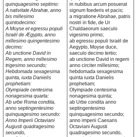
quinquagesimo septimo:
in nubibus arcum posuerat
A nativitate Abrahæ, anno
signum foederis et pacis;
bis millesimo
a migratione Abrahae, patris
quintodecimo:
nostri in fide, de Ur
A Moyse et egressu populi
Chaldaeorum saeculo
Israël de Ægypto, anno
vigesimo primo;
millesimo quingentesimo
ab egressu populi Israël de
decimo:
Aegypto, Moyse duce,
Ab unctione David in
saeculo decimo tertio;
Regem, anno millesimo
ab unctione David in regem
trigesimo secundo;
anno circiter millesimo;
Hebdomada sexagesima
hebdomada sexagesima
quinta, iuxta Danielis
quinta iuxta Danielis
prophetiam:
prophetiam;
Olympiade centesima
Olympiade centesima
nonagesima quarta:
nonagesima quinta;
Ab urbe Roma condita,
ab Urbe condita anno
anno septingentesimo
septingentesimo
quinquagesimo secundo:
quinquagesimo secundo;
Anno Imperii Octaviani
anno imperii Caesaris
Augusti quadragesimo
Octaviani Augusti
secundo,
quadragesimo secundo,