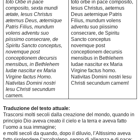
toto Orbe in pace
toto orbe in pace composito,
composito, sexta mundi
Iesus Christus, aeternus
ætate, Iesus Christus
Deus aeternique Patris
æternus Deus, æternique
Filius, mundum volens
Patris Filius, mundum
adventu suo piissimo
volens adventu suo
consecrare, de Spiritu
piissimo consecrare, de
Sancto conceptus
Spiritu Sancto conceptus,
novemque post
novemque post
conceptionem decursis
conceptionem decursis
mensibus in Bethlehem
mensibus, in Bethlehem
Iudae nascitur ex Maria
Iudæ nascitur ex Maria
Virgine factus homo.
Virgine factus Homo.
Nativitas Domini nostri Iesu
Nativitas Domini nostri
Christi secundum carnem!
Iesu Christi secundum
carnem.
Traduzione del testo attuale:
Trascorsi molti secoli dalla creazione del mondo, quando in
principio Dio aveva creato il cielo e la terra e aveva fatto
l’uomo a sua immagine;
e molti secoli da quando, dopo il diluvio, l’Altissimo aveva
fatto risplendere l’arcobaleno, segno di alleanza e di pace;