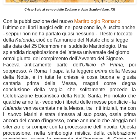
Cristo-Sole al centro dello Zodiaco e delle Stagioni (sec. XI)
Con la pubblicazione del nuovo
Martirologio Romano
,
l'ultimo dei libri liturgici editi nel post-concilio, è uscito anche
- seppur non ne ha parlato quasi nessuno - il testo ritoccato
della
Kalenda
, cioè dell'annuncio del Natale che si legge
alla data del 25 Dicembre nel suddetto Martirologio. Una
splendida ricapitolazione dell'attesa universale del giorno
ormai giunto, del compimento dell'Avvento del Signore.
Faceva anticamente parte dell'
Ufficio di Prima
, poi
soppresso. A Roma il papa la fa leggere
prima
della Messa
della Notte, e in tutte le chiese è cosa buona e giusta
cantarla prima della Messa, magari come degna
conclusione della veglia che solitamente precede la
Celebrazione Eucaristica della Notte Santa. Ho notato che
qualche anno fa - vedendo i libretti delle messe pontificie - la
Kalenda
veniva cantata nella Messa, tra i riti iniziali, ma con
il
nuovo
Marini è stata rimessa al suo posto, ossia prima
ancora del canto d'ingresso, come annuncio che aleggia nel
silenzio e si compie con la processione dell'introito. Questa
processione, nella simbologia mistica della celebrazione