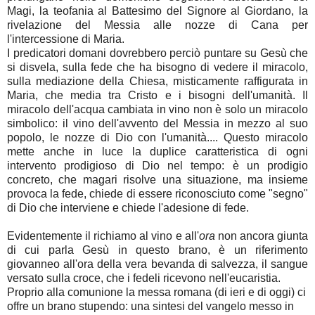
Magi, la teofania al Battesimo del Signore al Giordano, la
rivelazione del Messia alle nozze di Cana per
l'intercessione di Maria.
I predicatori domani dovrebbero perciò puntare su Gesù che
si disvela, sulla fede che ha bisogno di vedere il miracolo,
sulla mediazione della Chiesa, misticamente raffigurata in
Maria, che media tra Cristo e i bisogni dell'umanità. Il
miracolo dell'acqua cambiata in vino non è solo un miracolo
simbolico: il vino dell'avvento del Messia in mezzo al suo
popolo, le nozze di Dio con l'umanità.... Questo miracolo
mette anche in luce la duplice caratteristica di ogni
intervento prodigioso di Dio nel tempo: è un prodigio
concreto, che magari risolve una situazione, ma insieme
provoca la fede, chiede di essere riconosciuto come "segno"
di Dio che interviene e chiede l'adesione di fede.
Evidentemente il richiamo al vino e all'
ora
non ancora giunta
di cui parla Gesù in questo brano, è un riferimento
giovanneo all'ora della vera bevanda di salvezza, il sangue
versato sulla croce, che i fedeli ricevono nell'eucaristia.
Proprio alla comunione la messa romana (di ieri e di oggi) ci
offre un brano stupendo: una sintesi del vangelo messo in