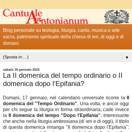
Blog personale su teologia, liturgia, canto, musica e arte
sacra, patrimonio spirituale della chiesa di ieri, di oggi e di
domani.
▼
sabato 16 gennaio 2010
La II domenica del tempo ordinario o II
domenica dopo l'Epifania?
Domani, 17 gennaio, nel calendario universale ricorre la
II
domenica del "Tempo Ordinario"
. Una volta, e ancor oggi
per chi segue la liturgia in forma straordinaria, cade invece
la
II domenica del tempo "Dopo l'Epifania".
Interessante
che anche nella liturgia ambrosiana (di ieri e di oggi), il titolo
di questa domenica rimanga "II domenica dopo l'Epifania":