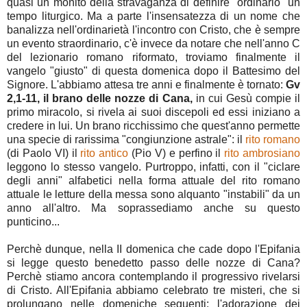
quasi un monito della stravaganza di definire "ordinario" un
tempo liturgico. Ma a parte l'insensatezza di un nome che
banalizza nell'ordinarietà l'incontro con Cristo, che è sempre
un evento straordinario, c'è invece da notare che nell'anno C
del lezionario romano riformato, troviamo finalmente il
vangelo "giusto" di questa domenica dopo il Battesimo del
Signore. L'abbiamo attesa tre anni e finalmente è tornato:
Gv
2,1-11, il brano delle nozze di Cana,
in cui Gesù compie il
primo miracolo, si rivela ai suoi discepoli ed essi iniziano a
credere in lui. Un brano ricchissimo che quest'anno permette
una specie di rarissima "congiunzione astrale": il
rito romano
(di Paolo VI) il
rito antico
(Pio V) e perfino il
rito ambrosiano
leggono lo stesso vangelo. Purtroppo, infatti, con il "ciclare
degli anni" alfabetici nella forma attuale del rito romano
attuale le letture della messa sono alquanto "instabili" da un
anno all'altro. Ma soprassediamo anche su questo
punticino...
Perchè dunque, nella II domenica che cade dopo l'Epifania
si legge questo benedetto passo delle nozze di Cana?
Perchè stiamo ancora contemplando il progressivo rivelarsi
di Cristo. All'Epifania abbiamo celebrato tre misteri, che si
prolungano nelle domeniche seguenti: l'adorazione dei