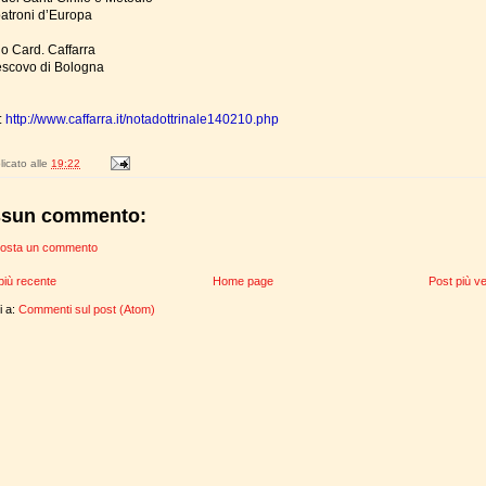
troni d’Europa
lo Card. Caffarra
escovo di Bologna
:
http://www.caffarra.it/notadottrinale140210.php
icato alle
19:22
sun commento:
osta un commento
più recente
Home page
Post più v
ti a:
Commenti sul post (Atom)