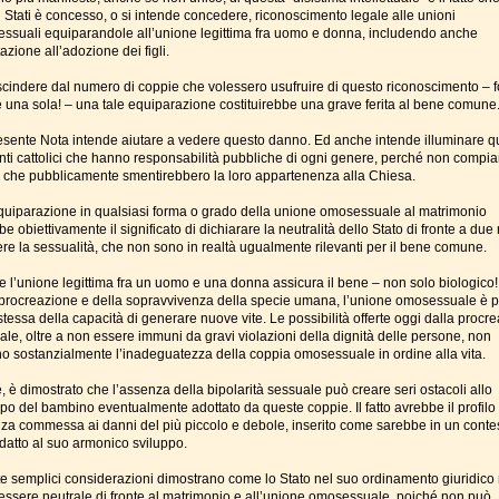
i Stati è concesso, o si intende concedere, riconoscimento legale alle unioni
ssuali equiparandole all’unione legittima fra uomo e donna, includendo anche
itazione all’adozione dei figli.
scindere dal numero di coppie che volessero usufruire di questo riconoscimento – 
 una sola! – una tale equiparazione costituirebbe una grave ferita al bene comune
esente Nota intende aiutare a vedere questo danno. Ed anche intende illuminare q
nti cattolici che hanno responsabilità pubbliche di ogni genere, perché non compi
e che pubblicamente smentirebbero la loro appartenenza alla Chiesa.
equiparazione in qualsiasi forma o grado della unione omosessuale al matrimonio
e obiettivamente il significato di dichiarare la neutralità dello Stato di fronte a due
ere la sessualità, che non sono in realtà ugualmente rilevanti per il bene comune.
e l’unione legittima fra un uomo e una donna assicura il bene – non solo biologico!
 procreazione e della sopravvivenza della specie umana, l’unione omosessuale è p
stessa della capacità di generare nuove vite. Le possibilità offerte oggi dalla procre
ciale, oltre a non essere immuni da gravi violazioni della dignità delle persone, non
o sostanzialmente l’inadeguatezza della coppia omosessuale in ordine alla vita.
e, è dimostrato che l’assenza della bipolarità sessuale può creare seri ostacoli allo
ppo del bambino eventualmente adottato da queste coppie. Il fatto avrebbe il profilo
nza commessa ai danni del più piccolo e debole, inserito come sarebbe in un conte
datto al suo armonico sviluppo.
e semplici considerazioni dimostrano come lo Stato nel suo ordinamento giuridico
essere neutrale di fronte al matrimonio e all’unione omosessuale, poiché non può