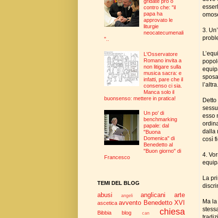
gridate pro o
esser
contro che: "il
papa ha
omose
approvato le
liturgie
3. Un
neocatecumenali
probl
"..
L’equ
L'Osservatore
Romano invita a
popol
non litigare sulla
equip
musica sacra: e
sposar
infatti, pare che il
l’altra
consenso ci sia.
Manca solo il
buonsenso: mettere in pratica!
Detto 
sessua
Un po' di
esso n
benchmarking
ordin
papale: dal
dalla 
"Buona
Domenica" di
così f
Benedetto al
"Buon giorno" di
4. Vo
Francesco
equip
La pr
TEMI DEL BLOG
discri
abusi
anglicani
arte
angeli
Ma la
avvento
Benedetto XVI
ascetica
stess
chiesa
Bibbia
blog
can
tradiz