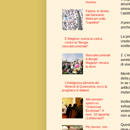
musica
alcun
omose
Fatima: in diretta
l’abil
dal Santuario.
Webcam sulla
A pre
"capelina"
anche
La pr
E Magister suona la carica
crede
contro la "liturgia
scelt
neocatecumenale"
2. L’
Neocatecumenali
& liturgie:
avrebb
Magister rincara
di viv
la dose
Mentr
della
in se 
L'indulgenza plenaria dei
Venerdì di Quaresima: ecco la
artifi
preghiera in italiano
mutan
Altri pensieri
Inoltr
sparsi su
svilu
"Universae
viole
Ecclesiae": Il
num. 19 riguarda
non a
i Lefebvriani?
Quest
Per favore, non
deve 