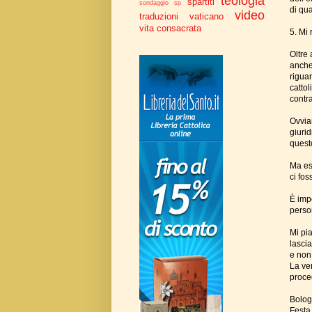
teologia
spartiti
sondaggio
sp
di qua
video
traduzioni
vaticano
vita consacrata
5. Mi 
Oltre
anche
rigua
cattol
contr
Ovvia
giuri
quest
Ma esi
ci fo
È impo
perso
Mi pi
lascia
e non
La ver
proced
Bolog
Festa 