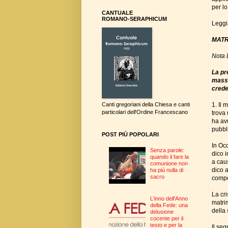
per l
CANTUALE
ROMANO-SERAPHICUM
Leggia
MATR
Nota 
La pr
mass-
crede
1. Il
Canti gregoriani della Chiesa e canti
particolari dell'Ordine Francescano
trova
ha avu
pubbl
POST PIÙ POPOLARI
In Occ
Senza parole:
dico 
quando il fare la
a caus
comunione non
dico 
ha più nulla di
sacro
compo
La cri
L'inno dell'Anno
matrim
della Fede: una
della 
delusione
cocente per il
testo e per la
Il seg