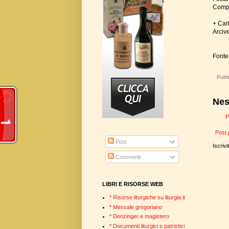
Compa
+ Car
Arciv
Fonte
Pubbl
Nes
P
Post 
Post
Iscrivi
Commenti
LIBRI E RISORSE WEB
* Risorse liturgiche su liturgia.it
* Messale gregoriano
* Denzinger e magistero
* Documenti liturgici e patristici