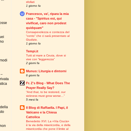
sfollati
1 giorno fa
Francesco, va’, ripara la mia
casa - "Spiritus est, qui
fosse
vivificat, caro non prodest
.
quidquam"
Consapevolezza e contezza del
“conto” che ci sarà presentato al
uei
Giudizio.
ano
1 giorno fa
Tempi.it
Tutti al mare a Ceuta, dove si
vive con “leggerezza”
 modi
2 giorni fa
Munus: Liturgia e dintorni
 –
6 giorni fa
rivata
Fr. Z's Blog - What Does The
atica
Prayer Really Say?
“And that, to be restored, our
sickness must grow worse…”
5 mesi fa
 della
Il Blog di Raffaella. I Papi, il
sto
Vaticano e la Chiesa
Cattolica
Benedetto XVI: La «Via Crucis»
è la via della misericordia, e della
 non
misericordia che pone il limite al