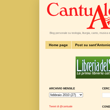
Blog personale su teologia, liturgia, canto, musica e 
Home page
Post su sant'Antoni
ARCHIVIO MENSILE
CERC
Tweet di @cantuale
CONDI