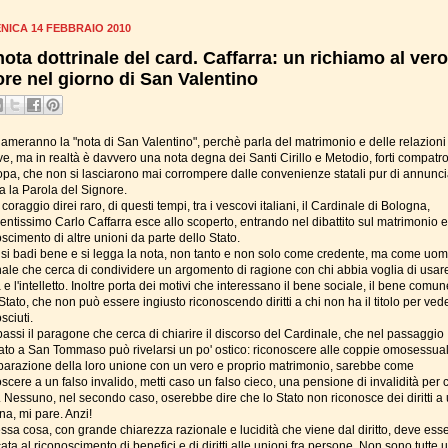
NICA 14 FEBBRAIO 2010
nota dottrinale del card. Caffarra: un richiamo al vero
re nel giorno di San Valentino
iameranno la "nota di San Valentino", perchè parla del matrimonio e delle relazioni
ive, ma in realtà è davvero una nota degna dei Santi Cirillo e Metodio, forti compatr
opa, che non si lasciarono mai corrompere dalle convenienze statali pur di annunc
a la Parola del Signore.
coraggio direi raro, di questi tempi, tra i vescovi italiani, il Cardinale di Bologna,
entissimo Carlo Caffarra esce allo scoperto, entrando nel dibattito sul matrimonio e 
scimento di altre unioni da parte dello Stato.
, si badi bene e si legga la nota, non tanto e non solo come credente, ma come uo
nale che cerca di condividere un argomento di ragione con chi abbia voglia di usare
 e l'intelletto. Inoltre porta dei motivi che interessano il bene sociale, il bene comun
Stato, che non può essere ingiusto riconoscendo diritti a chi non ha il titolo per ved
sciuti.
passi il paragone che cerca di chiarire il discorso del Cardinale, che nel passaggio
ato a San Tommaso può rivelarsi un po' ostico: riconoscere alle coppie omosessual
iparazione della loro unione con un vero e proprio matrimonio, sarebbe come
scere a un falso invalido, metti caso un falso cieco, una pensione di invalidità per 
e. Nessuno, nel secondo caso, oserebbe dire che lo Stato non riconosce dei diritti a
na, mi pare. Anzi!
essa cosa, con grande chiarezza razionale e lucidità che viene dal diritto, deve ess
ata al riconoscimento di benefici e di diritti alle unioni fra persone. Non sono tutte 