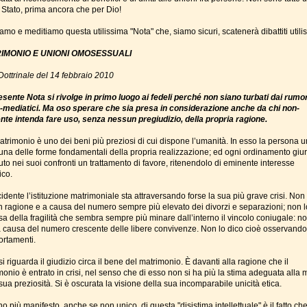
o Stato, prima ancora che per Dio!
mo e meditiamo questa utilissima "Nota" che, siamo sicuri, scatenerà dibattiti utilis
IMONIO E UNIONI OMOSESSUALI
Dottrinale del 14 febbraio 2010
esente Nota si rivolge in primo luogo ai fedeli perché non siano turbati dai rumor
mediatici. Ma oso sperare che sia presa in considerazione anche da chi non-
nte intenda fare uso, senza nessun pregiudizio, della propria ragione.
 matrimonio è uno dei beni più preziosi di cui dispone l’umanità. In esso la persona
 una delle forme fondamentali della propria realizzazione; ed ogni ordinamento giur
to nei suoi confronti un trattamento di favore, ritenendolo di eminente interesse
ico.
idente l’istituzione matrimoniale sta attraversando forse la sua più grave crisi. Non 
in ragione e a causa del numero sempre più elevato dei divorzi e separazioni; non l
a della fragilità che sembra sempre più minare dall’interno il vincolo coniugale: no
a causa del numero crescente delle libere convivenze. Non lo dico cioè osservando
rtamenti.
si riguarda il giudizio circa il bene del matrimonio. È davanti alla ragione che il
onio è entrato in crisi, nel senso che di esso non si ha più la stima adeguata alla 
sua preziosità. Si è oscurata la visione della sua incomparabile unicità etica.
no più manifesto, anche se non unico, di questa "disistima intellettuale" è il fatto che