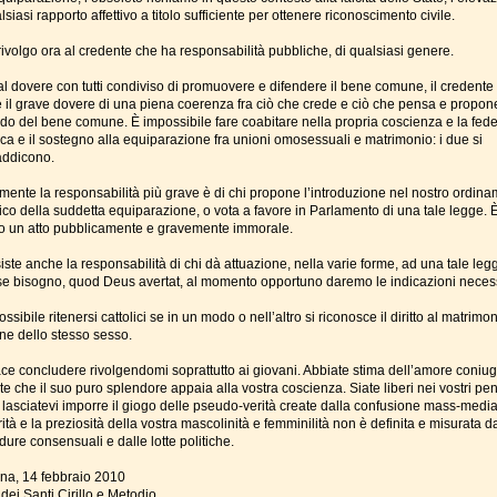
lsiasi rapporto affettivo a titolo sufficiente per ottenere riconoscimento civile.
rivolgo ora al credente che ha responsabilità pubbliche, di qualsiasi genere.
 al dovere con tutti condiviso di promuovere e difendere il bene comune, il credente
 il grave dovere di una piena coerenza fra ciò che crede e ciò che pensa e propon
rdo del bene comune. È impossibile fare coabitare nella propria coscienza e la fed
ica e il sostegno alla equiparazione fra unioni omosessuali e matrimonio: i due si
addicono.
mente la responsabilità più grave è di chi propone l’introduzione nel nostro ordin
dico della suddetta equiparazione, o vota a favore in Parlamento di una tale legge. 
o un atto pubblicamente e gravemente immorale.
ste anche la responsabilità di chi dà attuazione, nella varie forme, ad una tale leg
sse bisogno, quod Deus avertat, al momento opportuno daremo le indicazioni neces
ssibile ritenersi cattolici se in un modo o nell’altro si riconosce il diritto al matrimon
ne dello stesso sesso.
ace concludere rivolgendomi soprattutto ai giovani. Abbiate stima dell’amore coniug
te che il suo puro splendore appaia alla vostra coscienza. Siate liberi nei vostri pen
 lasciatevi imporre il giogo delle pseudo-verità create dalla confusione mass-media
ità e la preziosità della vostra mascolinità e femminilità non è definita e misurata d
ure consensuali e dalle lotte politiche.
na, 14 febbraio 2010
dei Santi Cirillo e Metodio