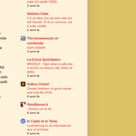
male (14 aprile 2006)
2 anni fa
Settimo Cielo
C’è un libro che da solo vale più
del Sinodo. È di un vescovo, ed
è sulla castità
2 anni fa
o
osse
The hermeneutic of
continuity
Saint Gabriel
he
3 anni fa
La Croce Quotidiano
BRASILE - Ogni attacco alla vita
ché
è anche un attacco allo Stato di
i
diritto
3 anni fa
 solo
uelli
Vultus Christi
Certain brethren of good repute
and holy life (XXI)
a
6 anni fa
VinoNuovo.it
- Amore con le ali
6 anni fa
In Caelo et in Terra
Luxembourg in an international
sea of red hats
6 anni fa