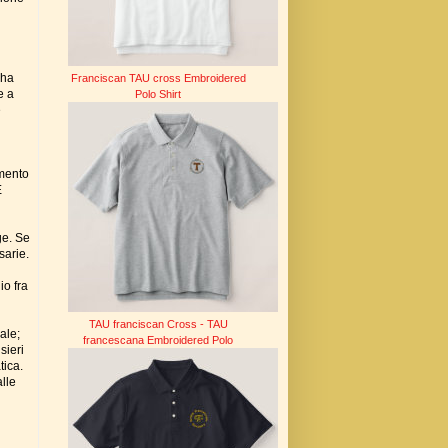
 ha
Franciscan TAU cross Embroidered
e a
Polo Shirt
e
amento
È
ge. Se
sarie.
io fra
TAU franciscan Cross - TAU
ale;
francescana Embroidered Polo
sieri
tica.
alle