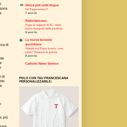
i
Senza peli sulla lingua
rsona
Un Papa eretico?
a
7 anni fa
RadioVaticana
Papa ai ragazzi di AC: siate
buoni fotografi delle periferie
e
8 anni fa
La nuova bussola
quotidiana
nza di
Strepiti sul Papa buono: vuoi
pace? Prepara la guerra
8 anni fa
nte
ce
Catholic News Service
o
i di
POLO CON TAU FRANCESCANA
ento
PERSONALIZZABILE:
le
o
i, più
zione