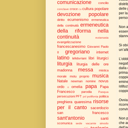
comunicazione
concilio
distri
delle
cultura popolare
croce
conclave
cu
per la
devozione popolare
person
ecumenismo
diritto
ermeneutica
ermeneutica
della continuità
Non a
della riforma nella
esser
stanno
continuità
eutanasia
evangelizzazione
Si ob
francescanesimo
Giovanni Paolo
un’alt
gregoriano
internet
II
latino
libri liturgici
lefebvriani
L’obb
liturgia
negat
liturgia delle ore
dalla
messa
madonna
mistica
prima
musica
morale
motu proprio
coppie
Natale
novus
newman
nomine
eminen
papa
istit
ordo
omelia
Papa
o
coppi
Francesco
parodia
Pasqua
persecuzioni
PFT
politica
polifonia
pol
Ovvia
risorse
preghiera
quaresima
ricorr
per il canto
sacerdozio
convi
san francesco
sant'antonio
Non p
santi
che ar
scomunica
sede vacante
sinodo
dell’e