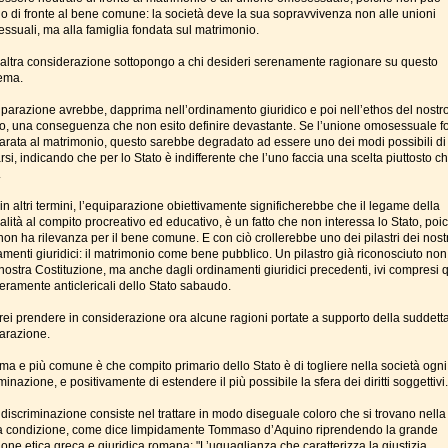
lo di fronte al bene comune: la società deve la sua sopravvivenza non alle unioni
ssuali, ma alla famiglia fondata sul matrimonio.
’altra considerazione sottopongo a chi desideri serenamente ragionare su questo
ema.
iparazione avrebbe, dapprima nell’ordinamento giuridico e poi nell’ethos del nostr
o, una conseguenza che non esito definire devastante. Se l’unione omosessuale f
arata al matrimonio, questo sarebbe degradato ad essere uno dei modi possibili di
si, indicando che per lo Stato è indifferente che l’uno faccia una scelta piuttosto c
.
in altri termini, l’equiparazione obiettivamente significherebbe che il legame della
lità al compito procreativo ed educativo, è un fatto che non interessa lo Stato, poi
on ha rilevanza per il bene comune. E con ciò crollerebbe uno dei pilastri dei nostr
amenti giuridici: il matrimonio come bene pubblico. Un pilastro già riconosciuto non
nostra Costituzione, ma anche dagli ordinamenti giuridici precedenti, ivi compresi q
ieramente anticlericali dello Stato sabaudo.
rrei prendere in considerazione ora alcune ragioni portate a supporto della suddett
arazione.
ima e più comune è che compito primario dello Stato è di togliere nella società ogni
minazione, e positivamente di estendere il più possibile la sfera dei diritti soggettivi.
 discriminazione consiste nel trattare in modo diseguale coloro che si trovano nella
a condizione, come dice limpidamente Tommaso d’Aquino riprendendo la grande
ione etica greca e giuridica romana: "L’uguaglianza che caratterizza la giustizia