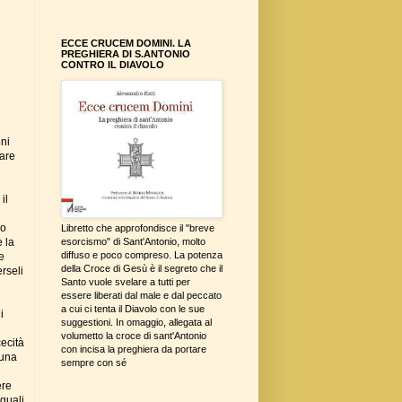
ECCE CRUCEM DOMINI. LA
PREGHIERA DI S.ANTONIO
CONTRO IL DIAVOLO
oni
iare
il
mo
Libretto che approfondisce il "breve
 la
esorcismo" di Sant'Antonio, molto
diffuso e poco compreso. La potenza
e
della Croce di Gesù è il segreto che il
erseli
Santo vuole svelare a tutti per
essere liberati dal male e dal peccato
a cui ci tenta il Diavolo con le sue
i
suggestioni. In omaggio, allegata al
volumetto la croce di sant'Antonio
cecità
con incisa la preghiera da portare
 una
sempre con sé
ere
uguali