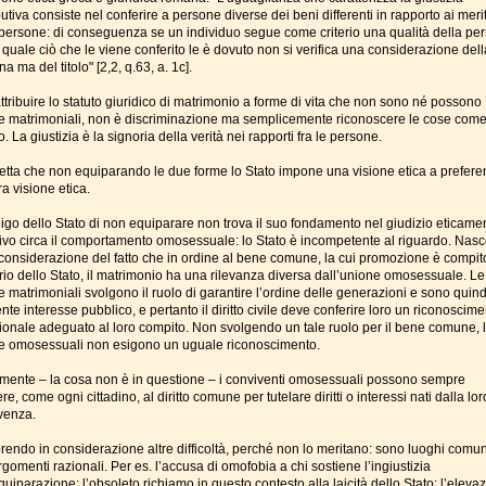
butiva consiste nel conferire a persone diverse dei beni differenti in rapporto ai merit
 persone: di conseguenza se un individuo segue come criterio una qualità della pe
 quale ciò che le viene conferito le è dovuto non si verifica una considerazione dell
a ma del titolo" [2,2, q.63, a. 1c].
ttribuire lo statuto giuridico di matrimonio a forme di vita che non sono né possono
e matrimoniali, non è discriminazione ma semplicemente riconoscere le cose com
. La giustizia è la signoria della verità nei rapporti fra le persone.
ietta che non equiparando le due forme lo Stato impone una visione etica a prefere
ra visione etica.
ligo dello Stato di non equiparare non trova il suo fondamento nel giudizio eticame
ivo circa il comportamento omosessuale: lo Stato è incompetente al riguardo. Nas
 considerazione del fatto che in ordine al bene comune, la cui promozione è compit
rio dello Stato, il matrimonio ha una rilevanza diversa dall’unione omosessuale. Le
 matrimoniali svolgono il ruolo di garantire l’ordine delle generazioni e sono quind
te interesse pubblico, e pertanto il diritto civile deve conferire loro un riconoscim
uzionale adeguato al loro compito. Non svolgendo un tale ruolo per il bene comune, 
e omosessuali non esigono un uguale riconoscimento.
mente – la cosa non è in questione – i conviventi omosessuali possono sempre
ere, come ogni cittadino, al diritto comune per tutelare diritti o interessi nati dalla lor
venza.
rendo in considerazione altre difficoltà, perché non lo meritano: sono luoghi comun
gomenti razionali. Per es. l’accusa di omofobia a chi sostiene l’ingiustizia
quiparazione; l’obsoleto richiamo in questo contesto alla laicità dello Stato; l’eleva