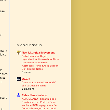
simi:
i
BLOG CHE SEGUO
 umana
New Liturgical Movement
idico
Solar Horarium, Organ
Improvisation, Homeschool Music
Curriculum, Sarum Rite,
Aesthetics - Find It All in Season
8 of Square Notes
lo
6 ore fa
o dico
n lo
UCCR
 i
Cosa farà davvero Leone XIV
con la Messa in latino
1 giorno fa
Fides News Italiano
misura
ASIA/LIBANO - Sei anni dopo
l’esplosione nel Porto di Beirut,
anche le POM impegnate a far
fronte all’emergenza dei nuovi
 in