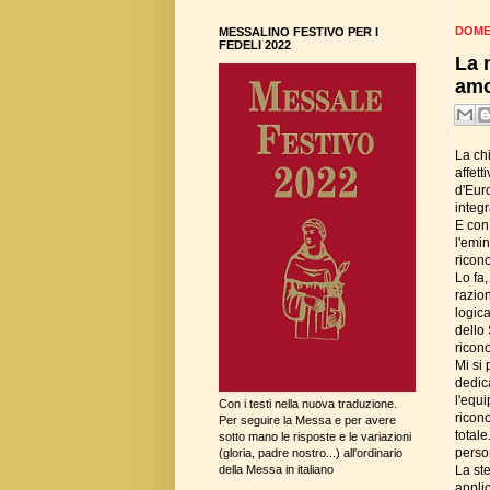
DOME
MESSALINO FESTIVO PER I
FEDELI 2022
La 
amo
La ch
affett
d'Eur
integr
E con 
l'emin
ricono
Lo fa
razio
logica
dello 
ricono
Mi si 
dedic
l'equ
Con i testi nella nuova traduzione.
ricono
Per seguire la Messa e per avere
total
sotto mano le risposte e le variazioni
perso
(gloria, padre nostro...) all'ordinario
La st
della Messa in italiano
applic