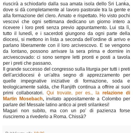
riuscirà a schiodarlo dalla sua amata isola dello Sri Lanka,
dove si dà completamente al lavoro pastorale tra la gente e
alla formazione del clero. Amato e rispettato. Ho visto pochi
vescovi che ogni settimana dedicano un giorno intero a
ricevere i loro preti senza previo appuntamento. Lui sta lì,
tutto il lunedì, e i sacerdoti giungono da ogni parte della
diocesi, si mettono in lista a seconda dell'ordine di arrivo e
parlano liberamente con il loro arcivescovo. E se vengono
da lontano, possono arrivare la sera prima e dormire in
arcivescovado: ci sono sempre letti pronti e posti a tavola
per i preti che passano.
Il grande successo del congresso sulla liturgia per tutti i preti
dell'arcidiocesi è un'altra segno di apprezzamento per
quelle impegnative iniziative di formazione, soda e
teologicamente salda, che Ranjith continua a offrire ai suoi
primi collaboratori.
Qui trovate, per es., la
relazione di
Martin Mosebach
,
invitato appositamente a Colombo per
parlare del Messale latino antico ai preti srilankesi!
Magari non subito, ma con un po' di pazienza forse
riusciremo a rivederlo a Roma. Chissà?