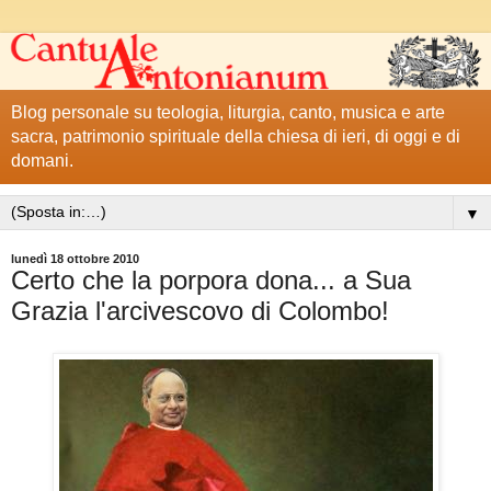
Blog personale su teologia, liturgia, canto, musica e arte
sacra, patrimonio spirituale della chiesa di ieri, di oggi e di
domani.
▼
lunedì 18 ottobre 2010
Certo che la porpora dona... a Sua
Grazia l'arcivescovo di Colombo!