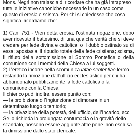
Mons. Negri non tralascia di ricordare che ha già intrapreso
tutte le iniziative canoniche necessarie in un caso come
questo di eresia e scisma. Per chi si chiedesse che cosa
significa, ricordiamo che:
1) Can. 751 - Vien detta eresia, l'ostinata negazione, dopo
aver ricevuto il battesimo, di una qualche verità che si deve
credere per fede divina e cattolica, o il dubbio ostinato su di
essa; apostasia, il ripudio totale della fede cristiana; scisma,
il rifiuto della sottomissione al Sommo Pontefice o della
comunione con i membri della Chiesa a lui soggetti.
2) L’eretico incorre nella scomunica
latae sententiae
fermo
restando la rimozione dall’ufficio ecclesiastico per chi ha
abbandonato pubblicamente la fede cattolica o la
comunione con la Chiesa.
Il chierico può, inoltre, essere punito con:
— la proibizione o l’ingiunzione di dimorare in un
determinato luogo o territorio;
— la privazione della potestà, dell’ufficio, dell’incarico, ecc.
Se lo richieda la prolungata contumacia o la gravità dello
scandalo, possono essere aggiunte altre pene, non esclusa
la dimissione dallo stato clericale.