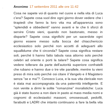
Anonimo
17 settembre 2011 alle ore 11:42
Cosa ne sapete voi di quanto nel cuore e nella vita di Luca
c'era? Sapete cosa vuol dire ogni giorno dover vedere che i
tirapiedi che fanno la loro vita ma all'apparenza sono
"splendidi e obbedienti" vanno avanti e te che ti sforzi di
servire Cristo vieni, quando non bastonato, messo in
disparte? Sapete cosa significhi per un sacerdote ogni
giorno essere messo sulla bocca del chiacchericcio
ecclesiastico solo perché non accetti di adeguarti allo
squallidume che ti circonda? Sapete cosa significa restare
soli, perché ti hanno fatto tabula rasa attorno solo perché
celebri ad oriente o porti la talare? Sapete cosa significa
vedere tollerare da parte dell'autorità superiore confratelli
che rubano e hanno due o tre vite parallele, mentre tu vieni
preso di mira solo perché osi citare il Vangelo e il Magistero
senza "se e ma"?. Conosco Luca, e la sua vita clericale non
è stata mai accompagnata da una paternità intelligente. E
non venite a dirmi le solite "romanzine" moralistiche: Luca
già è stato buono a non dare in pasto ai mass media nomi e
cognomi di ecclesiastici massoni, omosessuali, pedofili,
farabutti e LADRI che intanto continuano a fare la bella vita