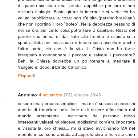
di quanto sia stata una "preda" appetibile per loro e non
escludo il plagio. Basta girare in internet e si vede chi ha
voluto pubblicizare la cosa: non c'è sito (persino brasiliani)
che non riportino il loro "trofeo". Nella debolezza nessuno di
noi sa ora per certo cosa potrà fare o capitare. Resto del
parere che prima di dar fiato alle trombe e schierarsi a
spada sfilata per una causa è buona cosa ascoltare anche
l'altra parte, ciò che è la vita. Il Cristo non ha forse
insegnato a condannare il peccato e salvare il peccatore?
Beh, la Chiesa dovrebbe un po tornare a meditare il
Vangelo e, dopo, il Diritto Canonico.
Rispondi
Anonimo
4 novembre 2011 alle ore 13:46
io sono una persona semplice... ma mi è successo parecchi
anni fa di traballare nella fede e di essere affascinata dal
mondo protestante... avvicinata da persone molto
interesanti valdesi mi piaceva moltissimo com'era impostata
e vissuta la loro chiesa... mi ci stavo avvicinando MA nel
moento in cui sono andata ad approfondire e ho visto che i