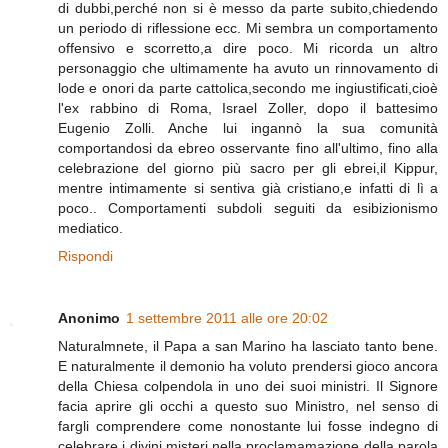
di dubbi,perché non si è messo da parte subito,chiedendo
un periodo di riflessione ecc. Mi sembra un comportamento
offensivo e scorretto,a dire poco. Mi ricorda un altro
personaggio che ultimamente ha avuto un rinnovamento di
lode e onori da parte cattolica,secondo me ingiustificati,cioè
l'ex rabbino di Roma, Israel Zoller, dopo il battesimo
Eugenio Zolli. Anche lui ingannò la sua comunità
comportandosi da ebreo osservante fino all'ultimo, fino alla
celebrazione del giorno più sacro per gli ebrei,il Kippur,
mentre intimamente si sentiva già cristiano,e infatti di lì a
poco.. Comportamenti subdoli seguiti da esibizionismo
mediatico.
Rispondi
Anonimo
1 settembre 2011 alle ore 20:02
Naturalmnete, il Papa a san Marino ha lasciato tanto bene.
E naturalmente il demonio ha voluto prendersi gioco ancora
della Chiesa colpendola in uno dei suoi ministri. Il Signore
facia aprire gli occhi a questo suo Ministro, nel senso di
fargli comprendere come nonostante lui fosse indegno di
celebrare i divini misteri nella proclamamazione della parola