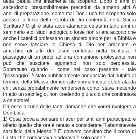
della Bibbia che finalmente ha scoperto. Dopo 6 anni di
sacerdozio, presumibilmente preceduti da almeno altri 6
anni di preparazione, come mai Don Luca ha scoperto solo
adesso la forza della Parola di Dio contenuta nella Sacra
Scrittura? O gli è stata accuratamente celata in tanti anni di
seminario e di studi teologici, o forse non si era accorto che
anche i cattolici professano un sincero amore per la Bibbia e
non serve lasciare la Chiesa di Dio per arricchirsi e
arricchire gli altri dei tesori contenuti nella Scrittura. Il
passaggio di un prete ad una comunione protestante non
può che suscitare sgomento, non solo perplessità.
Soprattutto quando - come nel caso presente - tale
"passaggio" è stato pubblicamente annunciato dal pulpito al
termine della Messa domenicale normalmente celebrata da
chi, senza probabilmente rendersene conto, stava mettendo
in atto un sacrilegio, non credendo più a ciò che continuava
a celebrare!
Ed ecco alcune delle tante domande che vorrei rivolgere a
Don Luca:
1) Cosa prova a pensare di aver per tanti anni partecipato e
offerto quello che ora è tenuto a considerare "l'abominevole
sacrificio della Messa"? E' davvero convinto che il corpo di
Cristo che consacrava e adorava è solo pane?