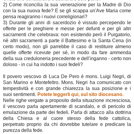
2) Come riconcilia la sua venerazione per la Madre di Dio
con la sua nuova fede? E se gli scappa un'Ave Maria come
pensa reagiranno i nuovi correligionari?
3) Durante gli anni di sacerdozio è vissuto percependo le
offerte per le preghiere e messe per defunti e per gli altri
sacramenti che celebrava: non esistendo però il Purgatorio,
nè altri sacramenti a parte il Battesimo e la Santa Cena (in
certo modo), non gli parrebbe il caso di restituire almeno
quelle offerte ricevute per sé, in modo da fare ammenda
della sua creduloneria precedente e dell'inganno - certo non
doloso - in cui ha indotto i suoi fedeli?
Il povero vescovo di Luca De Pero è mons. Luigi Negri, di
San Marino e Montefeltro. Mons. Negri ha comunicato con
tempestività e con grande chiarezza la sua posizione e i
suoi sentimenti.
Potete leggerli qui, sul sito diocesano.
Nelle righe vergate a proposito della situazione incresciosa,
il vescovo parla apertamente di scandalo, e di pericolo di
emulazione da parte dei fedeli. Parla di attacco alla dottrina
della Chiesa e al cuore stesso della fede cattolica,
perpetrato proprio da chi dovrebbe tutelare e predicare la
purezza della fede.