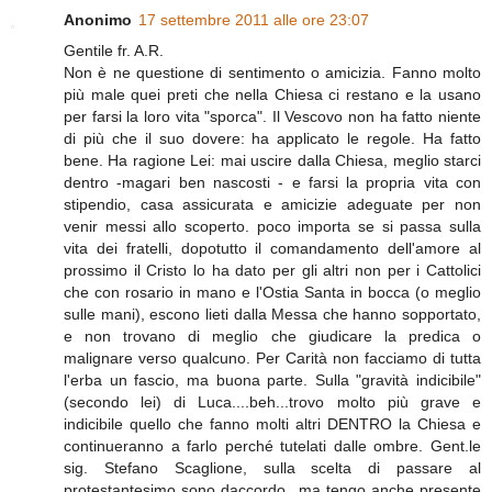
Anonimo
17 settembre 2011 alle ore 23:07
Gentile fr. A.R.
Non è ne questione di sentimento o amicizia. Fanno molto
più male quei preti che nella Chiesa ci restano e la usano
per farsi la loro vita "sporca". Il Vescovo non ha fatto niente
di più che il suo dovere: ha applicato le regole. Ha fatto
bene. Ha ragione Lei: mai uscire dalla Chiesa, meglio starci
dentro -magari ben nascosti - e farsi la propria vita con
stipendio, casa assicurata e amicizie adeguate per non
venir messi allo scoperto. poco importa se si passa sulla
vita dei fratelli, dopotutto il comandamento dell'amore al
prossimo il Cristo lo ha dato per gli altri non per i Cattolici
che con rosario in mano e l'Ostia Santa in bocca (o meglio
sulle mani), escono lieti dalla Messa che hanno sopportato,
e non trovano di meglio che giudicare la predica o
malignare verso qualcuno. Per Carità non facciamo di tutta
l'erba un fascio, ma buona parte. Sulla "gravità indicibile"
(secondo lei) di Luca....beh...trovo molto più grave e
indicibile quello che fanno molti altri DENTRO la Chiesa e
continueranno a farlo perché tutelati dalle ombre. Gent.le
sig. Stefano Scaglione, sulla scelta di passare al
protestantesimo sono daccordo...ma tengo anche presente