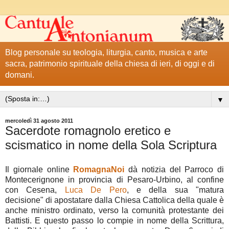
Blog personale su teologia, liturgia, canto, musica e arte
sacra, patrimonio spirituale della chiesa di ieri, di oggi e di
domani.
▼
mercoledì 31 agosto 2011
Sacerdote romagnolo eretico e
scismatico in nome della Sola Scriptura
Il giornale online
RomagnaNoi
dà notizia del Parroco di
Montecerignone in provincia di Pesaro-Urbino, al confine
con Cesena,
Luca De Pero
, e della sua "matura
decisione" di apostatare dalla Chiesa Cattolica della quale è
anche ministro ordinato, verso la comunità protestante dei
Battisti. E questo passo lo compie in nome della Scrittura,