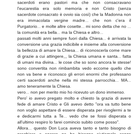
sacerdoti erano pastori ma che non consacravano
l'eucarestia era solo memoria e non Cristo (senza
sacerdote consacrato è ovvio sia così) che la Madonna non
era immacolata vergine madre... che non c'era il
Purgatorio... e molte altre cosette... mi sono detta che no ...
la comunità era bella... ma la Chiesa e altro...
passati molti anni sempre fuori dalla Chiesa... è arrivata la
conversione una grazia indicibile e insieme alla conversione
la bellezza di amare la Chiesa... di riconoscerla come mare
di grazie a cui attingere,,, la Chiesa umana e santa... fatta
di umani ma divina... le cose che so sono ancora le stesse!
sono convertita non rimbambita vedo eccome quello che
non va bene e riconosco gli errori enormi che professano
certi sacerdoti anche nella mi stessa parrocchia... MA...
amo teneramente la Chiesa.
vero... non per merito mio ho ricevuto un dono immenso.
Pero' io avevo pregato molto e chiesto la grazia di avere
fede di amare Cristo e Gli avevo detto "ora va tutto bene
non voglio aspettare di essere disperata per rivoglermi a te
e dedicarmi tutta a Te... vedo che se fossi disperata o
all'ultimo respiro lo farei comincio subito come posso".
Allora... questo Don Luca aveva tanto e tanto bisogno di