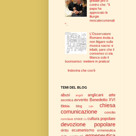
gridate pro o
contro che: "il
papa ha
approvato le
liturgie
neocatecumenali
"..
L'Osservatore
Romano invita a
non litigare sulla
musica sacra: e
infatti, pare che il
consenso ci sia.
Manca solo il
buonsenso: mettere in pratica!
Indovina che cos'è
TEMI DEL BLOG
abusi
anglicani
arte
angeli
avvento
Benedetto XVI
ascetica
chiesa
Bibbia
blog
can
comunicazione
concilio
cultura popolare
croce
conclave
cu
devozione popolare
ecumenismo
diritto
ermeneutica
ermeneutica