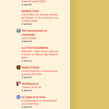
male (14 aprile 2006)
2 anni fa
Settimo Cielo
C’è un libro che da solo vale più
del Sinodo. È di un vescovo, ed
è sulla castità
2 anni fa
The hermeneutic of
continuity
Saint Gabriel
3 anni fa
La Croce Quotidiano
BRASILE - Ogni attacco alla vita
è anche un attacco allo Stato di
diritto
3 anni fa
Vultus Christi
Certain brethren of good repute
and holy life (XXI)
6 anni fa
VinoNuovo.it
- Amore con le ali
6 anni fa
In Caelo et in Terra
Luxembourg in an international
sea of red hats
6 anni fa