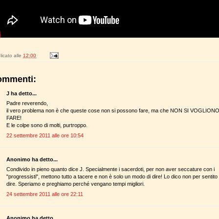
icato alle
12:00
ommenti:
J ha detto...
Padre reverendo,
il vero problema non è che queste cose non si possono fare, ma che NON SI VOGLION
FARE!
E le colpe sono di molti, purtroppo.
22 settembre 2011 alle ore 10:54
Anonimo ha detto...
Condivido in pieno quanto dice J. Specialmente i sacerdoti, per non aver seccature con i
"progressisti", mettono tutto a tacere e non è solo un modo di dire! Lo dico non per sentito
dire. Speriamo e preghiamo perché vengano tempi migliori.
24 settembre 2011 alle ore 22:11
Anonimo ha detto...