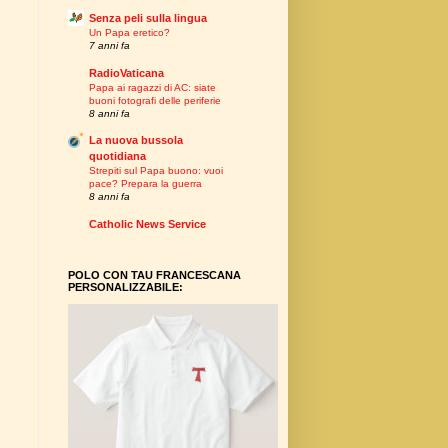
Senza peli sulla lingua
Un Papa eretico?
7 anni fa
RadioVaticana
Papa ai ragazzi di AC: siate
buoni fotografi delle periferie
8 anni fa
La nuova bussola
quotidiana
Strepiti sul Papa buono: vuoi
pace? Prepara la guerra
8 anni fa
Catholic News Service
POLO CON TAU FRANCESCANA
PERSONALIZZABILE: