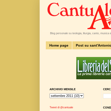
Blog personale su teologia, liturgia, canto, musica e 
Home page
Post su sant'Antoni
ARCHIVIO MENSILE
CERC
Tweet di @cantuale
CONDI