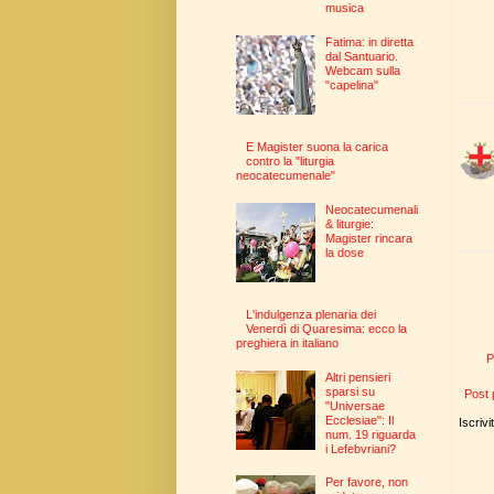
musica
Fatima: in diretta
dal Santuario.
Webcam sulla
"capelina"
E Magister suona la carica
contro la "liturgia
neocatecumenale"
Neocatecumenali
& liturgie:
Magister rincara
la dose
L'indulgenza plenaria dei
Venerdì di Quaresima: ecco la
preghiera in italiano
P
Altri pensieri
sparsi su
Post 
"Universae
Ecclesiae": Il
Iscrivi
num. 19 riguarda
i Lefebvriani?
Per favore, non