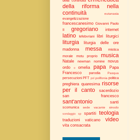
della continuità
della riforma nella
continuità
eutanasia
evangelizzazione
francescanesimo
Giovanni Paolo
gregoriano
internet
II
latino
libri liturgici
lefebvriani
liturgia
liturgia delle ore
messa
madonna
mistica
musica
morale
motu proprio
Natale
novus
newman
nomine
papa
ordo
omelia
Papa
o
Francesco
parodia
Pasqua
persecuzioni
PFT
politica
polifonia
pol
risorse
preghiera
quaresima
per il canto
sacerdozio
san francesco
sant'antonio
santi
scomunica
sede vacante
sinodo
teologia
spartiti
sondaggio
sp
video
traduzioni
vaticano
vita consacrata