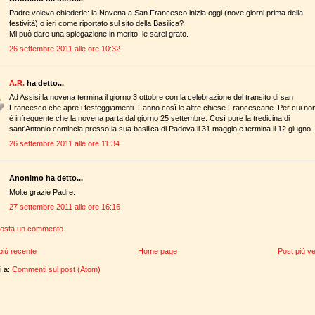
Padre volevo chiederle: la Novena a San Francesco inizia oggi (nove giorni prima della
festività) o ieri come riportato sul sito della Basilica?
Mi può dare una spiegazione in merito, le sarei grato.
26 settembre 2011 alle ore 10:32
A.R.
ha detto...
Ad Assisi la novena termina il giorno 3 ottobre con la celebrazione del transito di san
Francesco che apre i festeggiamenti. Fanno così le altre chiese Francescane. Per cui no
è infrequente che la novena parta dal giorno 25 settembre. Così pure la tredicina di
sant'Antonio comincia presso la sua basilica di Padova il 31 maggio e termina il 12 giugno.
26 settembre 2011 alle ore 11:34
Anonimo ha detto...
Molte grazie Padre.
27 settembre 2011 alle ore 16:16
osta un commento
più recente
Home page
Post più v
ti a:
Commenti sul post (Atom)