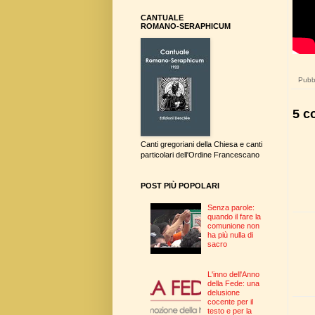
CANTUALE
ROMANO-SERAPHICUM
Pubbl
5 c
Canti gregoriani della Chiesa e canti
particolari dell'Ordine Francescano
POST PIÙ POPOLARI
Senza parole:
quando il fare la
comunione non
ha più nulla di
sacro
L'inno dell'Anno
della Fede: una
delusione
cocente per il
testo e per la