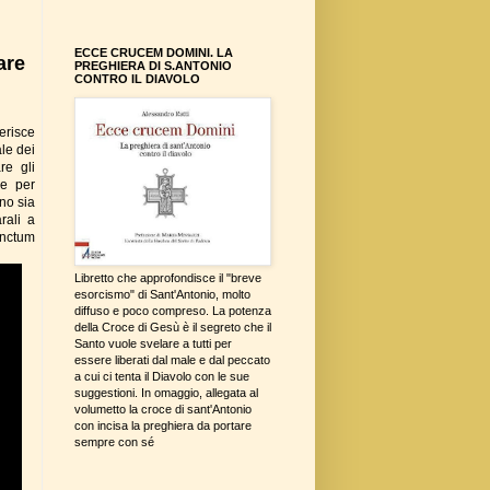
ECCE CRUCEM DOMINI. LA
are
PREGHIERA DI S.ANTONIO
CONTRO IL DIAVOLO
erisce
le dei
re gli
 e per
no sia
rali a
anctum
Libretto che approfondisce il "breve
esorcismo" di Sant'Antonio, molto
diffuso e poco compreso. La potenza
della Croce di Gesù è il segreto che il
Santo vuole svelare a tutti per
essere liberati dal male e dal peccato
a cui ci tenta il Diavolo con le sue
suggestioni. In omaggio, allegata al
volumetto la croce di sant'Antonio
con incisa la preghiera da portare
sempre con sé