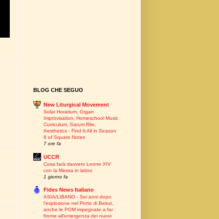
BLOG CHE SEGUO
New Liturgical Movement
O
Solar Horarium, Organ
Improvisation, Homeschool Music
Curriculum, Sarum Rite,
Aesthetics - Find It All in Season
8 of Square Notes
7 ore fa
UCCR
Cosa farà davvero Leone XIV
con la Messa in latino
1 giorno fa
Fides News Italiano
ASIA/LIBANO - Sei anni dopo
l’esplosione nel Porto di Beirut,
anche le POM impegnate a far
fronte all’emergenza dei nuovi