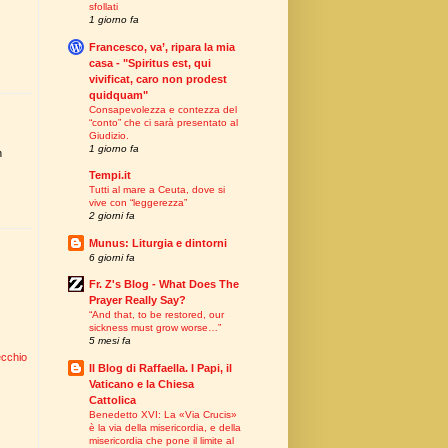
sfollati
1 giorno fa
Francesco, va’, ripara la mia
casa - "Spiritus est, qui
vivificat, caro non prodest
quidquam"
Consapevolezza e contezza del
“conto” che ci sarà presentato al
Giudizio.
1 giorno fa
n
Tempi.it
Tutti al mare a Ceuta, dove si
vive con “leggerezza”
2 giorni fa
Munus: Liturgia e dintorni
6 giorni fa
Fr. Z's Blog - What Does The
Prayer Really Say?
“And that, to be restored, our
sickness must grow worse…”
5 mesi fa
ecchio
Il Blog di Raffaella. I Papi, il
Vaticano e la Chiesa
Cattolica
Benedetto XVI: La «Via Crucis»
è la via della misericordia, e della
misericordia che pone il limite al