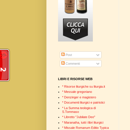
Post
Commenti
LIBRI E RISORSE WEB
* Risorse liturgiche su liturgia.it
* Messale gregoriano
* Denzinger e magistero
* Documenti liturgici e patristici
* La Summa teologica di
S.Tommaso
* Libretto "Jubilate Deo"
* Maranatha, tutti i libri liturgici
* Missale Romanum Editio Typica