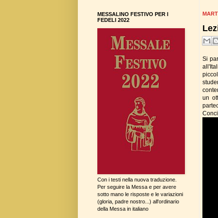
MART
MESSALINO FESTIVO PER I
FEDELI 2022
Lez
Si par
all'It
picco
stude
conte
un ot
parte
Conci
Con i testi nella nuova traduzione.
Per seguire la Messa e per avere
sotto mano le risposte e le variazioni
(gloria, padre nostro...) all'ordinario
della Messa in italiano