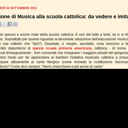
EDÌ 20 SETTEMBRE 2011
ione di Musica alla scuola cattolica: da vedere e imit
la spesso e anche male della scuola cattolica. E non del tutto a torto, se ci si rif
alia. Soprattutto per quanto riguarda la desolante situazione dell'educazione musica
li (sia cattolici che "laici"). Guardate, o meglio, ascoltate, cosa riescono a fa
ntini statunitensi di
questa scuola primaria americana
, cattolica - di nome
nuti d'insegnamento-. Non convenite che insegnare i maggiori pilastri del gregoria
timo modo per far apprendere ai bambini l'estetica musicale cattolica e prepa
cipare attivamente al canto liturgico (come richiede la costituzione Sacros
lium)? Come dico sempre: "meno chiacchiere e più prove di canto".