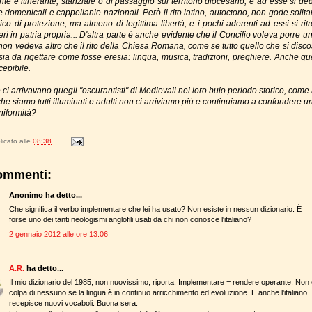
nte e itinerante, stanziale o di passaggio sul territorio diocesano, e ad esse si de
 domenicali e cappellanie nazionali. Però il rito latino, autoctono, non gode solit
ico di protezione, ma almeno di legittima libertà, e i pochi aderenti ad essi si rit
eri in patria propria... D'altra parte è anche evidente che il Concilio voleva porre u
 non vedeva altro che il rito della Chiesa Romana, come se tutto quello che si disco
sia da rigettare come fosse eresia: lingua, musica, tradizioni, preghiere. Anche qu
cepibile.
ci arrivavano quegli "oscurantisti" di Medievali nel loro buio periodo storico, come
he siamo tutti illuminati e adulti non ci arriviamo più e continuiamo a confondere un
niformità?
icato alle
08:38
ommenti:
Anonimo ha detto...
Che significa il verbo implementare che lei ha usato? Non esiste in nessun dizionario. È
forse uno dei tanti neologismi anglofili usati da chi non conosce l'italiano?
2 gennaio 2012 alle ore 13:06
A.R.
ha detto...
Il mio dizionario del 1985, non nuovissimo, riporta: Implementare = rendere operante. Non
colpa di nessuno se la lingua è in continuo arricchimento ed evoluzione. E anche l'italiano
recepisce nuovi vocaboli. Buona sera.