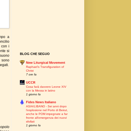
empo a
ncilio
 con i
nte si
BLOG CHE SEGUO
buono
i sono
New Liturgical Movement
egati.
Raphael’s Transfiguration of
Christ
7 ore fa
UCCR
Cosa farà davvero Leone XIV
con la Messa in latino
1 giorno fa
Fides News Italiano
ASIA/LIBANO - Sei anni dopo
l’esplosione nel Porto di Beirut,
anche le POM impegnate a far
fronte all’emergenza dei nuovi
sfollati
1 giorno fa
popolo