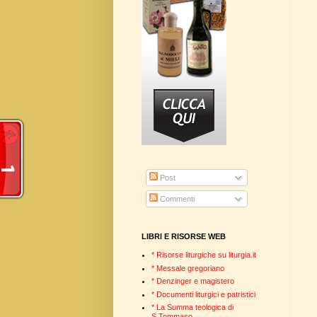
Post
Commenti
LIBRI E RISORSE WEB
* Risorse liturgiche su liturgia.it
* Messale gregoriano
* Denzinger e magistero
* Documenti liturgici e patristici
* La Summa teologica di
S.Tommaso