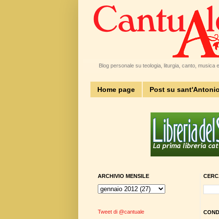
Blog personale su teologia, liturgia, canto, musica e 
Home page
Post su sant'Antoni
ARCHIVIO MENSILE
CERC
Tweet di @cantuale
CONDI