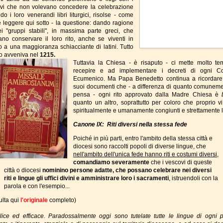
vi che non volevano concedere la celebrazione
do i loro venerandi libri liturgici, risolse - come
e leggere qui sotto - la questione: dando ragione
i "gruppi stabili", in massima parte greci, che
ano conservare il loro rito, anche se viventi in
 a una maggioranza schiacciante di latini. Tutto
o avveniva nel
1215.
Tuttavia la Chiesa - è risaputo - ci mette molto t
recepire e ad implementare i decreti di ogni Co
Ecumenico. Ma Papa Benedetto continua a ricordare
suoi documenti che - a differenza di quanto comuneme
pensa - ogni rito approvato dalla Madre Chiesa è
quanto un altro, soprattutto per coloro che proprio v
spiritualmente e umanamente congiunti e strettamente l
Canone IX: Riti diversi nella stessa fede
Poiché in più parti, entro l'ambito della stessa città e
diocesi sono raccolti popoli di diverse lingue, che
nell'ambito dell'unica fede hanno riti e costumi diversi,
comandiamo severamente
che i vescovi di queste
città o diocesi
nominino persone adatte, che possano celebrare nei diversi
riti e lingue gli uffici divini
e amministrare loro i sacramenti
, istruendoli con la
parola e con l'esempio...
ulta qui
l'originale
completo)
ice ed efficace. Paradossalmente oggi sono tutelate tutte le lingue di ogni 