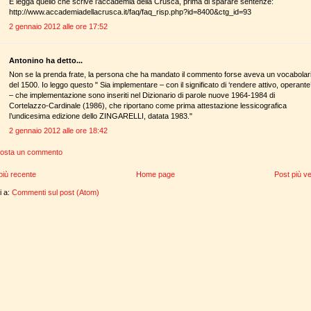
E legga quello che scrive l'accademia della Crusca, prima di sparare sentenze:
http://www.accademiadellacrusca.it/faq/faq_risp.php?id=8400&ctg_id=93
2 gennaio 2012 alle ore 17:52
Antonino ha detto...
Non se la prenda frate, la persona che ha mandato il commento forse aveva un vocabolar
del 1500. Io leggo questo " Sia implementare – con il significato di ‘rendere attivo, operante
– che implementazione sono inseriti nel Dizionario di parole nuove 1964-1984 di
Cortelazzo-Cardinale (1986), che riportano come prima attestazione lessicografica
l’undicesima edizione dello ZINGARELLI, datata 1983."
2 gennaio 2012 alle ore 18:42
osta un commento
più recente
Home page
Post più v
ti a:
Commenti sul post (Atom)