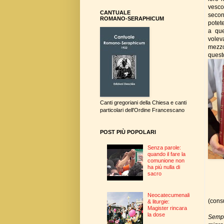
vesco
CANTUALE
secon
ROMANO-SERAPHICUM
potet
a que
volev
mezzo
quest
Canti gregoriani della Chiesa e canti
particolari dell'Ordine Francescano
POST PIÙ POPOLARI
Senza parole:
quando il fare la
comunione non
ha più nulla di
sacro
Neocatecumenali
(cons
& liturgie:
Magister rincara
la dose
Sempl