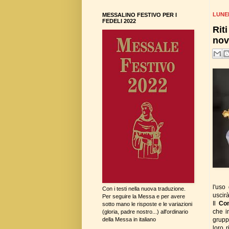
LUNED
MESSALINO FESTIVO PER I
FEDELI 2022
Rit
nov
l'uso 
Con i testi nella nuova traduzione.
uscir
Per seguire la Messa e per avere
Il
Con
sotto mano le risposte e le variazioni
che i
(gloria, padre nostro...) all'ordinario
gruppi
della Messa in italiano
loro 