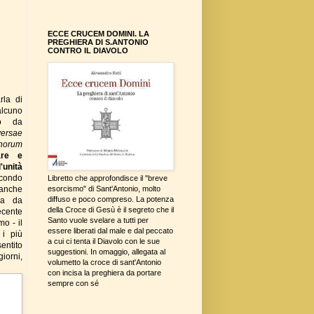
ECCE CRUCEM DOMINI. LA
PREGHIERA DI S.ANTONIO
CONTRO IL DIAVOLO
rla di
alcuno
to da
versae
anorum
are e
'unità
econdo
Libretto che approfondisce il "breve
 anche
esorcismo" di Sant'Antonio, molto
diffuso e poco compreso. La potenza
ca da
della Croce di Gesù è il segreto che il
recente
Santo vuole svelare a tutti per
mo - il
essere liberati dal male e dal peccato
i più
a cui ci tenta il Diavolo con le sue
entito
suggestioni. In omaggio, allegata al
giorni,
volumetto la croce di sant'Antonio
con incisa la preghiera da portare
sempre con sé