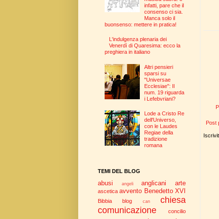
infatti, pare che il
consenso ci sia.
Manca solo il
buonsenso: mettere in pratica!
L'indulgenza plenaria dei
Venerdì di Quaresima: ecco la
preghiera in italiano
Altri pensieri
sparsi su
"Universae
Ecclesiae": Il
num. 19 riguarda
i Lefebvriani?
P
Lode a Cristo Re
dell'Universo,
Post 
con le Laudes
Regiae della
Iscrivi
tradizione
romana
TEMI DEL BLOG
abusi
anglicani
arte
angeli
avvento
Benedetto XVI
ascetica
chiesa
Bibbia
blog
can
comunicazione
concilio