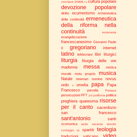
cultura popolare
croce
conclave
cu
devozione popolare
ecumenismo
diritto
ermeneutica
ermeneutica
della continuità
della riforma nella
continuità
eutanasia
evangelizzazione
francescanesimo
Giovanni Paolo
gregoriano
internet
II
latino
libri liturgici
lefebvriani
liturgia
liturgia delle ore
messa
madonna
mistica
musica
morale
motu proprio
Natale
novus
newman
nomine
papa
ordo
omelia
Papa
o
Francesco
parodia
Pasqua
persecuzioni
PFT
politica
polifonia
pol
risorse
preghiera
quaresima
per il canto
sacerdozio
san francesco
sant'antonio
santi
scomunica
sede vacante
sinodo
teologia
spartiti
sondaggio
sp
video
traduzioni
vaticano