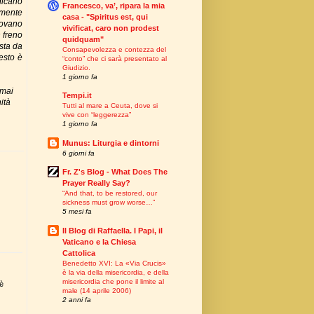
dicano
Francesco, va’, ripara la mia
amente
casa - "Spiritus est, qui
rovano
vivificat, caro non prodest
n freno
quidquam"
sta da
Consapevolezza e contezza del
esto è
“conto” che ci sarà presentato al
Giudizio.
1 giorno fa
 mai
Tempi.it
ità
Tutti al mare a Ceuta, dove si
vive con “leggerezza”
1 giorno fa
Munus: Liturgia e dintorni
6 giorni fa
Fr. Z's Blog - What Does The
Prayer Really Say?
“And that, to be restored, our
sickness must grow worse…”
5 mesi fa
Il Blog di Raffaella. I Papi, il
Vaticano e la Chiesa
Cattolica
Benedetto XVI: La «Via Crucis»
è la via della misericordia, e della
misericordia che pone il limite al
 è
male (14 aprile 2006)
2 anni fa