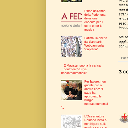
migra
messe
non d
L'inno dell'Anno
strani
della Fede: una
delusione
a chi
cocente per il
esso 
testo e per la
incon
musica
Ma se 
Fatima: in diretta
oggi c
dal Santuario.
Webcam sulla
con u
"capelina"
Pubbl
E Magister suona la carica
contro la "liturgia
3 c
neocatecumenale"
Per favore, non
gridate pro o
contro che: "il
papa ha
approvato le
liturgie
neocatecumenali
"..
L'Osservatore
Romano invita a
non litigare sulla
musica sacra: e