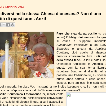
Ì 2 GENNAIO 2012
i diversi nella stessa Chiesa diocesana? Non è una
ità di questi anni. Anzi!
Pare che viga da parecchio
(si pa
secoli)
l'obbligo dei vescovi
che qu
si ostina a supporre introdot
Summorum Pontificum
o da
Uni
Ecclesiae
o ancora da
Anglic
Coetibus,
cioè quello
di rispett
favorire attivamente tutti i riti nell
della stessa fede
.
Da ieri è nato il s
Ordinariato Anglicano, in America,
questo con la sua forma liturgi
rispettare. Sono tornati all'unità nel 
passato tanti tradizionalisti, e - speria
nuovo anno porterà a casa anche 
testardi: pure ad essi è e sarà cons
della propria liturgia... Voci insistenti fanno inoltre balenare che, fra non molti 
à anche un'approvazione del rito "Romano-Neocatecumenale"!
cilio Ecumenico Lateranense IV,
resosi conto
n varie circoscrizioni ecclesiastiche convivevano
 di cattolici di diversa lingua, alcuni attaccati ai
riti tanto da far continue polemiche e litigi con i