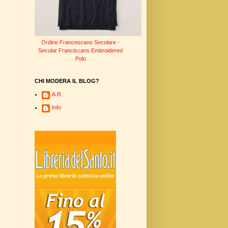
Ordine Francescano Secolare -
Secular Franciscans Embroidered
Polo
CHI MODERA IL BLOG?
A.R.
Info