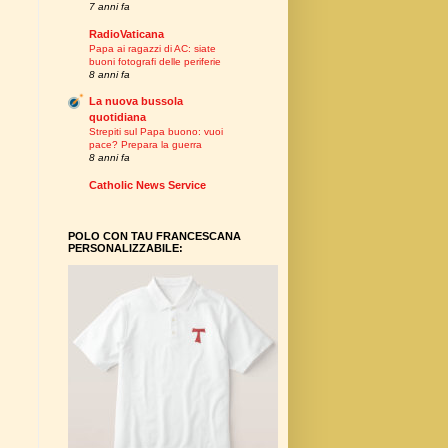
7 anni fa
RadioVaticana
Papa ai ragazzi di AC: siate
buoni fotografi delle periferie
8 anni fa
La nuova bussola
quotidiana
Strepiti sul Papa buono: vuoi
pace? Prepara la guerra
8 anni fa
Catholic News Service
POLO CON TAU FRANCESCANA
PERSONALIZZABILE: