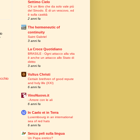
Settimo Cielo
C’è un libro che da solo vale più
del Sinodo. È di un vescovo, ed
è sulla castità
2 anni fa
The hermeneutic of
continuity
io
Saint Gabriel
’
3 anni fa
La Croce Quotidiano
BRASILE - Ogni attacco alla vita
è anche un attacco allo Stato di
diritto
3 anni fa
Vultus Christi
ecchio
Certain brethren of good repute
and holy life (XXI)
6 anni fa
VinoNuovo.it
- Amore con le ali
6 anni fa
In Caelo et in Terra
Luxembourg in an international
sea of red hats
6 anni fa
Senza peli sulla lingua
Un Papa eretico?