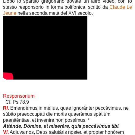
Dopo lo spartito gregoriano trovate un altro video, con lo
stesso responsorio in forma polifonica, scritto da
Claude Le
Jeune
nella seconda metà del XVI secolo.
Responsorium
Cf. Ps 78,9
R/
.
Emendémus in mélius, quae ignoránter peccávimus, ne
súbito praeoccupáti die mortis quaerámus spátium
paeniténtiae, et inveníre non possímus. *
Atténde, Dómine, et miserére, quia peccávimus tibi.
V/.
Adiuva nos, Deus salutáris noster, et propter honórem