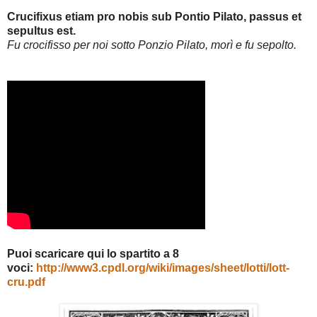
Crucifixus etiam pro nobis sub Pontio Pilato, passus et
sepultus est.
Fu crocifisso per noi sotto Ponzio Pilato, morì e fu sepolto.
Puoi scaricare qui lo spartito a 8
voci:
http://www3.cpdl.org/wiki/images/sheet/lotti/lott-
cru.pdf