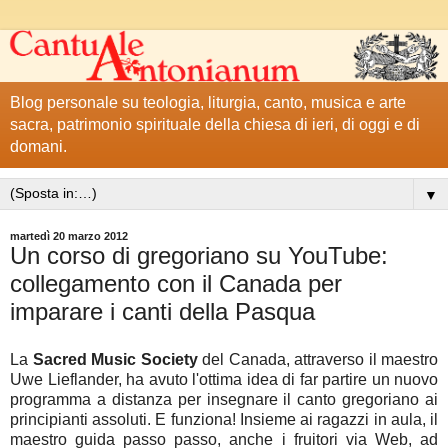
Blog personale su teologia, liturgia, canto, musica e arte
sacra, patrimonio spirituale della chiesa di ieri, di oggi e di
domani.
▼
martedì 20 marzo 2012
Un corso di gregoriano su YouTube:
collegamento con il Canada per
imparare i canti della Pasqua
La
Sacred Music Society
del Canada, attraverso il maestro
Uwe Lieflander, ha avuto l'ottima idea di far partire un nuovo
programma a distanza per insegnare il canto gregoriano ai
principianti assoluti. E funziona! Insieme ai ragazzi in aula, il
maestro guida passo passo, anche i fruitori via Web, ad