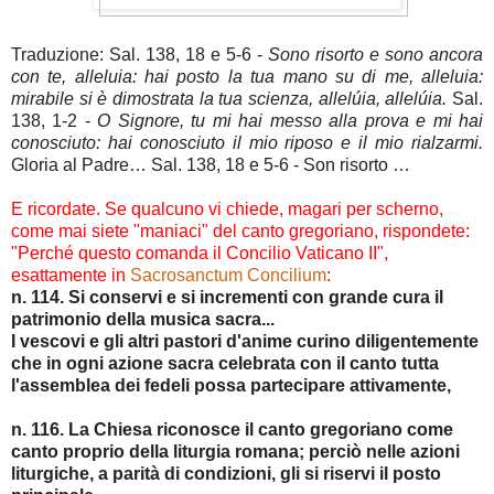
Traduzione: Sal. 138, 18 e 5-6 -
Sono risorto e sono ancora
con te, alleluia: hai posto la tua mano su di me, alleluia:
mirabile si è dimostrata la tua scienza, allelúia, allelúia.
Sal.
138, 1-2 -
O Signore, tu mi hai messo alla prova e mi hai
conosciuto: hai conosciuto il mio riposo e il mio rialzarmi.
Gloria al Padre… Sal. 138, 18 e 5-6 - Son risorto …
E ricordate. Se qualcuno vi chiede, magari per scherno,
come mai siete "maniaci" del canto gregoriano, rispondete:
"Perché questo comanda il Concilio Vaticano II",
esattamente in
Sacrosanctum Concilium
:
n. 114. Si conservi e si incrementi con grande cura il
patrimonio della musica sacra...
I vescovi e gli altri pastori d'anime curino diligentemente
che in ogni azione sacra celebrata con il canto tutta
l'assemblea dei fedeli possa partecipare attivamente,
n. 116. La Chiesa riconosce il canto gregoriano come
canto proprio della liturgia romana; perciò nelle azioni
liturgiche, a parità di condizioni, gli si riservi il posto