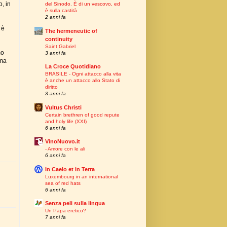
, in
del Sinodo. È di un vescovo, ed
è sulla castità
2 anni fa
 è
The hermeneutic of
continuity
Saint Gabriel
mo
3 anni fa
ima
La Croce Quotidiano
BRASILE - Ogni attacco alla vita
è anche un attacco allo Stato di
diritto
3 anni fa
Vultus Christi
Certain brethren of good repute
and holy life (XXI)
6 anni fa
VinoNuovo.it
- Amore con le ali
6 anni fa
In Caelo et in Terra
Luxembourg in an international
sea of red hats
6 anni fa
Senza peli sulla lingua
Un Papa eretico?
7 anni fa