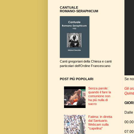
CANTUALE
ROMANO-SERAPHICUM
Canti gregoriani della Chiesa e canti
particolari dell'Ordine Francescano
Se no
POST PIÙ POPOLARI
Gli or
Senza parole:
quando il fare la
Quind
comunione non
ha più nulla di
GIOR
sacro
Dalle 
Fatima: in diretta
dal Santuario.
00.00
Webcam sulla
"capelina"
07.00