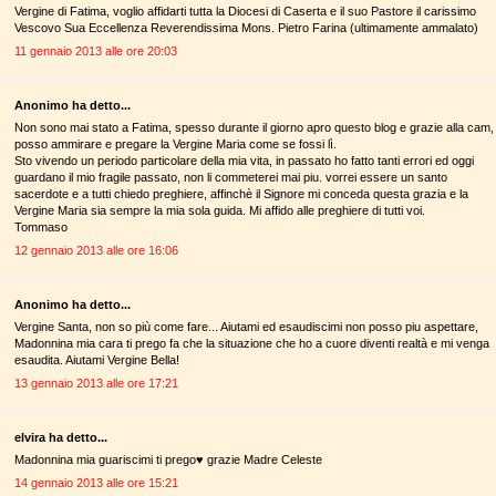
Vergine di Fatima, voglio affidarti tutta la Diocesi di Caserta e il suo Pastore il carissimo
Vescovo Sua Eccellenza Reverendissima Mons. Pietro Farina (ultimamente ammalato)
11 gennaio 2013 alle ore 20:03
Anonimo ha detto...
Non sono mai stato a Fatima, spesso durante il giorno apro questo blog e grazie alla cam,
posso ammirare e pregare la Vergine Maria come se fossi lì.
Sto vivendo un periodo particolare della mia vita, in passato ho fatto tanti errori ed oggi
guardano il mio fragile passato, non li commeterei mai piu. vorrei essere un santo
sacerdote e a tutti chiedo preghiere, affinchè il Signore mi conceda questa grazia e la
Vergine Maria sia sempre la mia sola guida. Mi affido alle preghiere di tutti voi.
Tommaso
12 gennaio 2013 alle ore 16:06
Anonimo ha detto...
Vergine Santa, non so più come fare... Aiutami ed esaudiscimi non posso piu aspettare,
Madonnina mia cara ti prego fa che la situazione che ho a cuore diventi realtà e mi venga
esaudita. Aiutami Vergine Bella!
13 gennaio 2013 alle ore 17:21
elvira ha detto...
Madonnina mia guariscimi ti prego♥ grazie Madre Celeste
14 gennaio 2013 alle ore 15:21