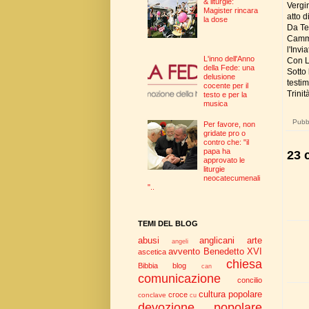
& liturgie:
Vergi
Magister rincara
atto 
la dose
Da Te
Cammi
l'Invi
L'inno dell'Anno
Con L
della Fede: una
Sotto
delusione
testi
cocente per il
Trini
testo e per la
musica
Pubbl
Per favore, non
gridate pro o
contro che: "il
papa ha
23 
approvato le
liturgie
neocatecumenali
"..
TEMI DEL BLOG
abusi
anglicani
arte
angeli
avvento
Benedetto XVI
ascetica
chiesa
Bibbia
blog
can
comunicazione
concilio
cultura popolare
croce
conclave
cu
devozione popolare