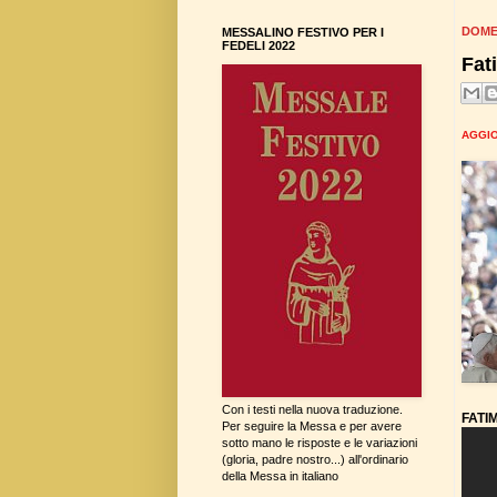
DOME
MESSALINO FESTIVO PER I
FEDELI 2022
Fat
AGGIO
Con i testi nella nuova traduzione.
FATI
Per seguire la Messa e per avere
sotto mano le risposte e le variazioni
(gloria, padre nostro...) all'ordinario
della Messa in italiano