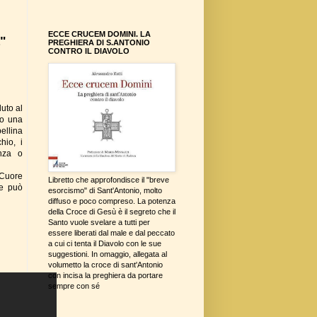
ECCE CRUCEM DOMINI. LA
a"
PREGHIERA DI S.ANTONIO
CONTRO IL DIAVOLO
uto al
to una
ellina
hio, i
enza o
 Cuore
Libretto che approfondisce il "breve
he può
esorcismo" di Sant'Antonio, molto
diffuso e poco compreso. La potenza
della Croce di Gesù è il segreto che il
Santo vuole svelare a tutti per
essere liberati dal male e dal peccato
a cui ci tenta il Diavolo con le sue
suggestioni. In omaggio, allegata al
volumetto la croce di sant'Antonio
con incisa la preghiera da portare
sempre con sé