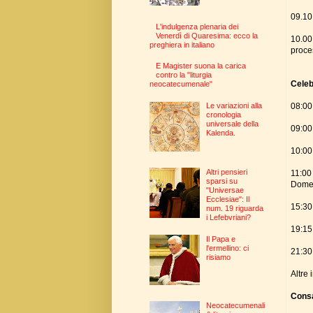
09.10
L'indulgenza plenaria dei
Venerdì di Quaresima: ecco la
10.00
preghiera in italiano
proce
E Magister suona la carica
contro la "liturgia
Celeb
neocatecumenale"
08:00
Le variazioni alla
cronologia
universale della
09:00
Kalenda.
10:00
Altri pensieri
11:00 
sparsi su
Domen
"Universae
Ecclesiae": Il
15:30 
num. 19 riguarda
i Lefebvriani?
19:15
Il Papa e
l'ermellino: ci
21:30
risiamo
Altre 
Consa
Neocatecumenali