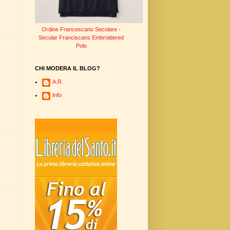
Ordine Francescano Secolare -
Secular Franciscans Embroidered
Polo
CHI MODERA IL BLOG?
A.R.
Info