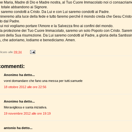
ne Maria, Madre di Dio e Madre nostra, al Tuo Cuore Immacolato noi ci consacriamo
di totale abbandono ai Signore.
 saremo condotti a Cristo. Da Lui e con Lui saremo condotti ai Padre.
neremo alla luce della fede e tutto faremo perché il mondo creda che Gesu Cristo
ato dal Padre.
ui noi vogliamo portare l'Amore e la Salvezza fino ai confini del mondo.
 la protezione dei Tuo Cuore Immacolato, saremo un solo Popolo con Cristo. Sare
moni della Sua risurrezione. Da Lui saremo condotti al Padre, a gloria della Santiss
tà, che adoriamo, lodiamo e benediciamo. Amen.
icato alle
09:34
commenti:
Anonimo ha detto...
vorei domandare che fano una messa per tutti.samuele
18 ottobre 2012 alle ore 22:56
Anonimo ha detto...
Meravigliosa e santa iniziativa.
19 novembre 2012 alle ore 19:19
antonio ha detto...