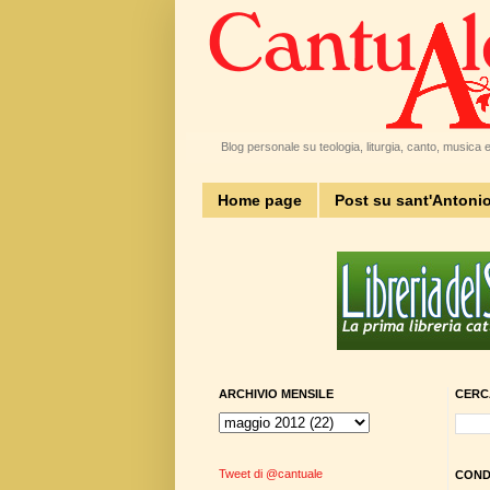
Blog personale su teologia, liturgia, canto, musica e 
Home page
Post su sant'Antoni
ARCHIVIO MENSILE
CERC
Tweet di @cantuale
CONDI