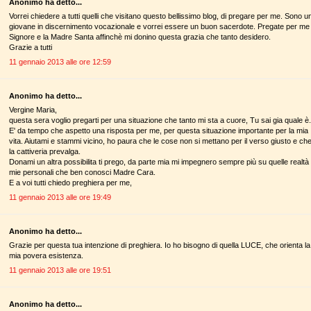
Anonimo ha detto...
Vorrei chiedere a tutti quelli che visitano questo bellissimo blog, di pregare per me. Sono u
giovane in discernimento vocazionale e vorrei essere un buon sacerdote. Pregate per me 
Signore e la Madre Santa affinchè mi donino questa grazia che tanto desidero.
Grazie a tutti
11 gennaio 2013 alle ore 12:59
Anonimo ha detto...
Vergine Maria,
questa sera voglio pregarti per una situazione che tanto mi sta a cuore, Tu sai gia quale è.
E' da tempo che aspetto una risposta per me, per questa situazione importante per la mia
vita. Aiutami e stammi vicino, ho paura che le cose non si mettano per il verso giusto e ch
la cattiveria prevalga.
Donami un altra possibilita ti prego, da parte mia mi impegnero sempre più su quelle realtà
mie personali che ben conosci Madre Cara.
E a voi tutti chiedo preghiera per me,
11 gennaio 2013 alle ore 19:49
Anonimo ha detto...
Grazie per questa tua intenzione di preghiera. Io ho bisogno di quella LUCE, che orienta la
mia povera esistenza.
11 gennaio 2013 alle ore 19:51
Anonimo ha detto...