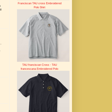
Franciscan TAU cross Embroidered
n
Polo Shirt
il
..
e
TAU franciscan Cross - TAU
francescana Embroidered Polo