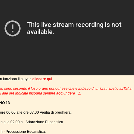
n funziona il player,
cliccare qui
ari sono secondo il fuso orario portoghese che è indietro di un'ora rispetto all'Italia.
i alle ore indicate bisogna sempre aggiungere +1.
NO 13
ore 00.00 alle ore 07.00 Veglia di preghiera.
 h alle 02.00 h - Adorazione Eucaristica
 h - Processione Eucaristica.