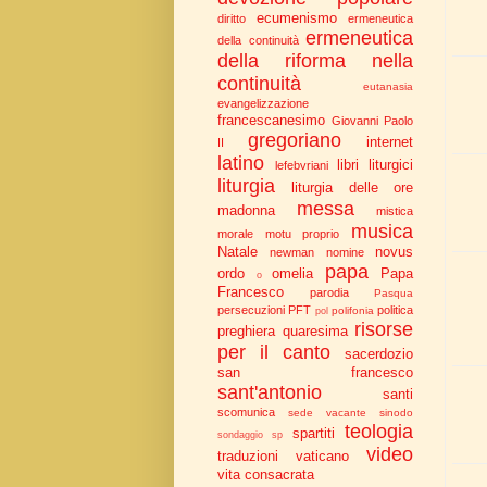
ecumenismo
diritto
ermeneutica
ermeneutica
della continuità
della riforma nella
continuità
eutanasia
evangelizzazione
francescanesimo
Giovanni Paolo
gregoriano
internet
II
latino
libri liturgici
lefebvriani
liturgia
liturgia delle ore
messa
madonna
mistica
musica
morale
motu proprio
Natale
novus
newman
nomine
papa
ordo
omelia
Papa
o
Francesco
parodia
Pasqua
persecuzioni
PFT
politica
polifonia
pol
risorse
preghiera
quaresima
per il canto
sacerdozio
san francesco
sant'antonio
santi
scomunica
sede vacante
sinodo
teologia
spartiti
sondaggio
sp
video
traduzioni
vaticano
vita consacrata