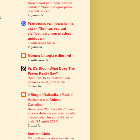
Nwachukwu per i ‘comunicatori
cattolici’: “Sono discepoli prima
che ‘influencer’”
1 giorno fa
i,
Francesco, va’, ripara la mia
casa - "Spiritus est, qui
vivificat, caro non prodest
quidquam"
I conti senza Maria…
2 giorni fa
Munus: Liturgia e dintorni
1 settimana fa
Fr. Z's Blog - What Does The
Prayer Really Say?
“And that, to be restored, our
sickness must grow worse…”
5 mesi fa
Il Blog di Raffaella. I Papi, il
Vaticano e la Chiesa
Cattolica
Benedetto XVI: La «Via Crucis»
è la via della misericordia, e della
misericordia che pone il limite al
male (14 aprile 2006)
2 anni fa
Settimo Cielo
C’è un libro che da solo vale più