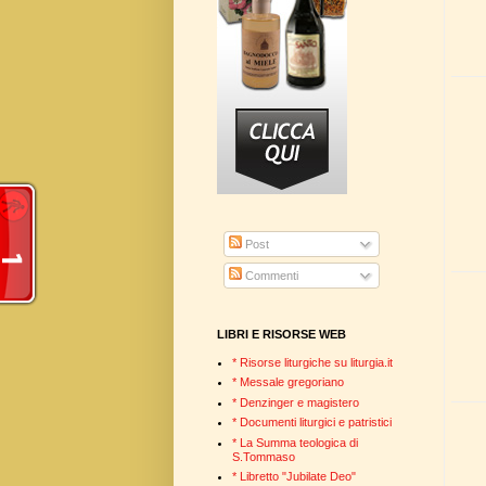
Post
Commenti
LIBRI E RISORSE WEB
* Risorse liturgiche su liturgia.it
* Messale gregoriano
* Denzinger e magistero
* Documenti liturgici e patristici
* La Summa teologica di
S.Tommaso
* Libretto "Jubilate Deo"