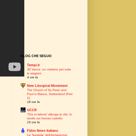
BLOG CHE SEGUO
Tempi.it
JD Vance, un cristiano per tutte
le stagioni
4 ore fa
New Liturgical Movement
The Church of Ss Peter and
Paul in Biasca, Switzerland (Part
2)
18 ore fa
UCCR
“Ora et labora” allunga la vita: lo
studio sui monaci cattolici
19 ore fa
Fides News Italiano
La “bussola” dell’Arcivescovo