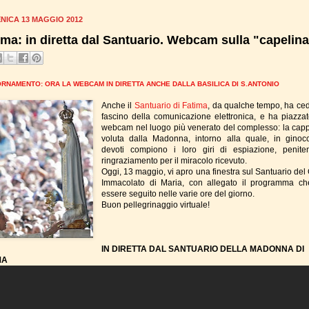
NICA 13 MAGGIO 2012
ima: in diretta dal Santuario. Webcam sulla "capelin
RNAMENTO: ORA LA WEBCAM IN DIRETTA ANCHE DALLA BASILICA DI S.ANTONIO
Anche il
Santuario di Fatima
, da qualche tempo, ha ced
fascino della comunicazione elettronica, e ha piazza
webcam nel luogo più venerato del complesso: la capp
voluta dalla Madonna, intorno alla quale, in ginocc
devoti compiono i loro giri di espiazione, penit
ringraziamento per il miracolo ricevuto.
Oggi, 13 maggio, vi apro una finestra sul Santuario del
Immacolato di Maria, con allegato il programma c
essere seguito nelle varie ore del giorno.
Buon pellegrinaggio virtuale!
IN DIRETTA DAL SANTUARIO DELLA MADONNA DI
MA