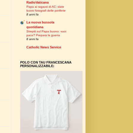
RadioVaticana
Papa ai ragazzi di AC: siate
buoni fotografi delle periferie
8 anni fa
La nuova bussola
quotidiana
Strepiti sul Papa buono: vuoi
pace? Prepara la guerra
8 anni fa
Catholic News Service
POLO CON TAU FRANCESCANA
PERSONALIZZABILE: