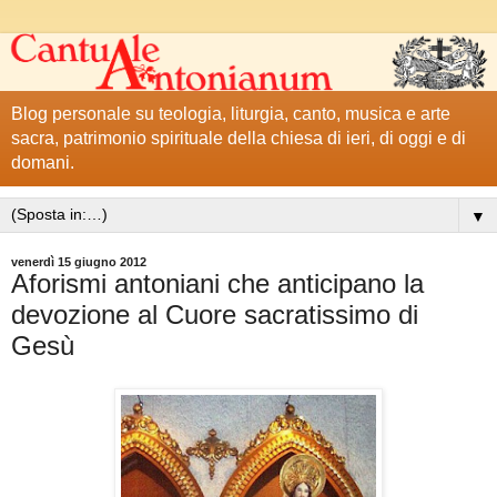
Blog personale su teologia, liturgia, canto, musica e arte
sacra, patrimonio spirituale della chiesa di ieri, di oggi e di
domani.
▼
venerdì 15 giugno 2012
Aforismi antoniani che anticipano la
devozione al Cuore sacratissimo di
Gesù