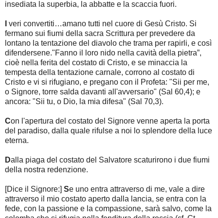
insediata la superbia, la abbatte e la scaccia fuori.
I
veri convertiti…amano tutti nel cuore di Gesù Cristo. Si
fermano sui fiumi della sacra Scrittura per prevedere da
lontano la tentazione del diavolo che trama per rapirli, e così
difendersene."Fanno il loro nido nella cavità della pietra”,
cioè nella ferita del costato di Cristo, e se minaccia la
tempesta della tentazione carnale, corrono al costato di
Cristo e vi si rifugiano, e pregano con il Profeta: "Sii per me,
o Signore, torre salda davanti all'avversario" (Sal 60,4); e
ancora: "Sii tu, o Dio, la mia difesa" (Sal 70,3).
C
on l'apertura del costato del Signore venne aperta la porta
del paradiso, dalla quale rifulse a noi lo splendore della luce
eterna.
D
alla piaga del costato del Salvatore scaturirono i due fiumi
della nostra redenzione.
[Dice il Signore:]
S
e uno entra attraverso di me, vale a dire
attraverso il mio costato aperto dalla lancia, se entra con la
fede, con la passione e la compassione, sarà salvo, come la