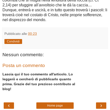
colomba che si rifugia nella fenditura della roccia (cf. Ct
2,14) per sfuggire all'avvoltoio che le dà la caccia…
Dunque, entrerà e uscirà, e in tutto questo troverà i pascoli: li
troverà cioè nel costato di Cristo, nelle proprie sofferenze,
nel disprezzo del mondo.
Pubblicato alle
00:23
Condividi
Nessun commento:
Posta un commento
Lascia qui il tuo commento all'articolo. Lo
leggerò e cercherò di pubblicarlo quanto
prima. Grazie del tuo prezioso contributo al
blog!
‹
›
Home page