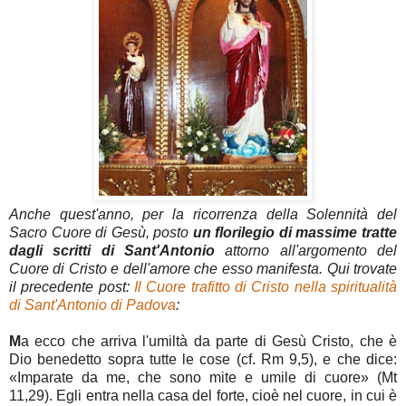
Anche quest'anno, per la ricorrenza della Solennità del
Sacro Cuore di Gesù, posto
u
n
florilegio di massime tratte
dagli scritti di Sant'Antonio
attorno all'argomento del
Cuore di Cristo e dell'amore che esso manifesta. Qui trovate
il precedente post:
Il Cuore trafitto di Cristo nella spiritualità
di Sant'Antonio di Padova
:
M
a ecco che arriva l'umiltà da parte di Gesù Cristo, che è
Dio benedetto sopra tutte le cose (cf. Rm 9,5), e che dice:
«Imparate da me, che sono mite e umile di cuore» (Mt
11,29). Egli entra nella casa del forte, cioè nel cuore, in cui è