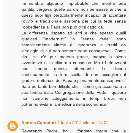
mi sembra alquanto improbabile che mentre Sua
Santità vergava quelle parole non pensasse anche a
questi suoi figli particolarmente incapaci di accettare
l'ovvio e tradizionale assioma per cui la fede senza
l'obbedienza al Papa non può dirsi cattolica.
La differenza rispetto ad altri è che spesso quelli
giudicati "modernisti" o "senza fede" sono
semplicemente vittime di ignoranza o irretiti da
ideologie di cui non sempre sono consapevoli. Come
dire: se c'è pur materia grave, manca la piena
avvertenza o il deliberato consenso. Ma i Lefebvriani
non hanno questa attenuante. Lo dicono
continuamente: la loro scelta di non accogliere il
giudizio dottrinale del Papa è pienamente consapevole.
Sarà pertanto ben difficile che - come già accennato a
suo tempo dalla Congregazione della Fede - qualora
non cambino atteggiamento in tempi brebi, non
potranno evitare la medicina della scomunica.
Andrea Carradori
1 luglio 2012 alle ore 14:02
Reverendo Padre, ho il fondato timore che la