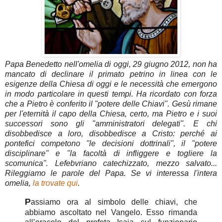
Papa Benedetto nell'omelia di oggi, 29 giugno 2012, non ha
mancato di declinare il primato petrino in linea con le
esigenze della Chiesa di oggi e le necessità che emergono
in modo particolare in questi tempi. Ha ricordato con forza
che a Pietro è conferito il "potere delle Chiavi". Gesù rimane
per l'eternità il capo della Chiesa, certo, ma Pietro e i suoi
successori sono gli "amministratori delegati". E chi
disobbedisce a loro, disobbedisce a Cristo: perché ai
pontefici competono "le decisioni dottrinali", il "potere
disciplinare" e "la facoltà di infliggere e togliere la
scomunica". Lefebvriano catechizzato, mezzo salvato...
Rileggiamo le parole del Papa. Se vi interessa l'intera
omelia,
la trovate qui
.
P
assiamo ora al simbolo delle chiavi, che
abbiamo ascoltato nel Vangelo. Esso rimanda