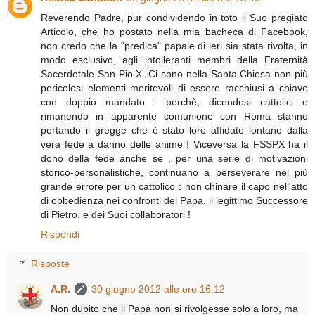
Reverendo Padre, pur condividendo in toto il Suo pregiato
Articolo, che ho postato nella mia bacheca di Facebook,
non credo che la "predica" papale di ieri sia stata rivolta, in
modo esclusivo, agli intolleranti membri della Fraternità
Sacerdotale San Pio X. Ci sono nella Santa Chiesa non più
pericolosi elementi meritevoli di essere racchiusi a chiave
con doppio mandato : perchè, dicendosi cattolici e
rimanendo in apparente comunione con Roma stanno
portando il gregge che è stato loro affidato lontano dalla
vera fede a danno delle anime ! Viceversa la FSSPX ha il
dono della fede anche se , per una serie di motivazioni
storico-personalistiche, continuano a perseverare nel più
grande errore per un cattolico : non chinare il capo nell'atto
di obbedienza nei confronti del Papa, il legittimo Successore
di Pietro, e dei Suoi collaboratori !
Rispondi
Risposte
A.R.
30 giugno 2012 alle ore 16:12
Non dubito che il Papa non si rivolgesse solo a loro, ma