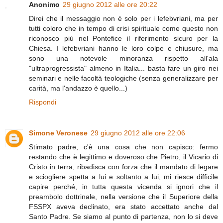
Anonimo
29 giugno 2012 alle ore 20:22
Direi che il messaggio non è solo per i lefebvriani, ma per
tutti coloro che in tempo di crisi spirituale come questo non
riconosco più nel Pontefice il riferimento sicuro per la
Chiesa. I lefebvriani hanno le loro colpe e chiusure, ma
sono una notevole minoranza rispetto all'ala
"ultraprogressista" almeno in Italia... basta fare un giro nei
seminari e nelle facoltà teologiche (senza generalizzare per
carità, ma l'andazzo è quello...)
Rispondi
Simone Veronese
29 giugno 2012 alle ore 22:06
Stimato padre, c'è una cosa che non capisco: fermo
restando che è legittimo e doveroso che Pietro, il Vicario di
Cristo in terra, ribadisca con forza che il mandato di legare
e sciogliere spetta a lui e soltanto a lui, mi riesce difficile
capire perché, in tutta questa vicenda si ignori che il
preambolo dottrinale, nella versione che il Superiore della
FSSPX aveva declinato, era stato accettato anche dal
Santo Padre. Se siamo al punto di partenza, non lo si deve