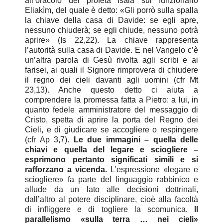
all’oracolo del profeta Isaia sul funzionario
Eliakìm, del quale è detto: «Gli porrò sulla spalla
la chiave della casa di Davide: se egli apre,
nessuno chiuderà; se egli chiude, nessuno potrà
aprire» (Is 22,22). La chiave rappresenta
l’autorità sulla casa di Davide. E nel Vangelo c’è
un’altra parola di Gesù rivolta agli scribi e ai
farisei, ai quali il Signore rimprovera di chiudere
il regno dei cieli davanti agli uomini (cfr Mt
23,13). Anche questo detto ci aiuta a
comprendere la promessa fatta a Pietro: a lui, in
quanto fedele amministratore del messaggio di
Cristo, spetta di aprire la porta del Regno dei
Cieli, e di giudicare se accogliere o respingere
(cfr Ap 3,7).
Le due immagini – quella delle
chiavi e quella del legare e sciogliere –
esprimono pertanto significati simili e si
rafforzano a vicenda.
L’espressione «legare e
sciogliere» fa parte del linguaggio rabbinico e
allude da un lato alle decisioni dottrinali,
dall’altro al potere disciplinare, cioè alla facoltà
di infliggere e di togliere la scomunica.
Il
parallelismo «sulla terra … nei cieli»