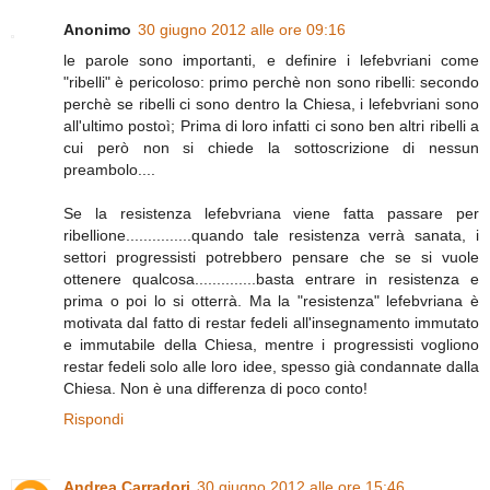
Anonimo
30 giugno 2012 alle ore 09:16
le parole sono importanti, e definire i lefebvriani come
"ribelli" è pericoloso: primo perchè non sono ribelli: secondo
perchè se ribelli ci sono dentro la Chiesa, i lefebvriani sono
all'ultimo postoì; Prima di loro infatti ci sono ben altri ribelli a
cui però non si chiede la sottoscrizione di nessun
preambolo....
Se la resistenza lefebvriana viene fatta passare per
ribellione...............quando tale resistenza verrà sanata, i
settori progressisti potrebbero pensare che se si vuole
ottenere qualcosa..............basta entrare in resistenza e
prima o poi lo si otterrà. Ma la "resistenza" lefebvriana è
motivata dal fatto di restar fedeli all'insegnamento immutato
e immutabile della Chiesa, mentre i progressisti vogliono
restar fedeli solo alle loro idee, spesso già condannate dalla
Chiesa. Non è una differenza di poco conto!
Rispondi
Andrea Carradori
30 giugno 2012 alle ore 15:46