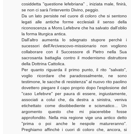
cosiddetta "questione lefebriana" , iniziata male, finirà,
se non ci sarà l'intervento Divino, peggio.
Da un lato persiste nel cuore di coloro che si sentono
legati alle antiche forme ecclesiali il senso della
riconoscenza a Mons.Lefebvre che ha salvato dall'oblio
la forma liturgica antica.
Dall'altro aumenta lo sdegnato stupore perchè i
sucessori dell'Arcivescovo-missionario non vogliono
collaborare con il Successore di Pietro nella Sua
sacrosanta battaglia contro il modernismo distruttore
della Dottrina Cattolica.
Per quanto riguarda il primo punto, il rito "salvato",
voglio ricordare che paradossalmente, ne sono
testimone, le sacche di resistenza" al nuovo rito paolino
dovettero piegare il capo proprio dopo l'esplosione del
"caso Lefebvre" per paura di essere, ingiustamente,
associati a colui che, da destra a sinistra, veniva
etichettato come disobbediente e scismatico... Un
argomento questo che mi piacerebbe fosse
approfondito. Nella mia regione vige una antico detto
"prima o poi anche le nespole matureranno".
Preghiamo affinchè i cuori di coloro che, ancora, si