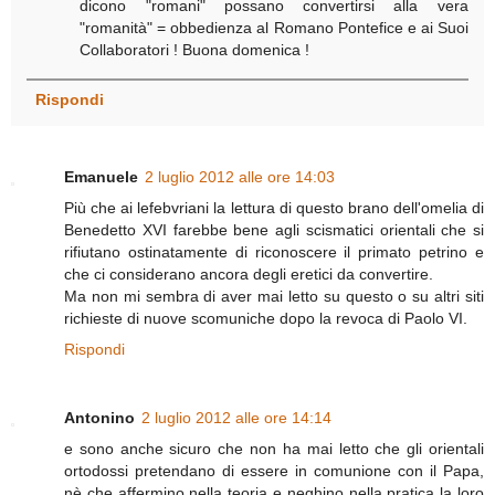
dicono "romani" possano convertirsi alla vera
"romanità" = obbedienza al Romano Pontefice e ai Suoi
Collaboratori ! Buona domenica !
Rispondi
Emanuele
2 luglio 2012 alle ore 14:03
Più che ai lefebvriani la lettura di questo brano dell'omelia di
Benedetto XVI farebbe bene agli scismatici orientali che si
rifiutano ostinatamente di riconoscere il primato petrino e
che ci considerano ancora degli eretici da convertire.
Ma non mi sembra di aver mai letto su questo o su altri siti
richieste di nuove scomuniche dopo la revoca di Paolo VI.
Rispondi
Antonino
2 luglio 2012 alle ore 14:14
e sono anche sicuro che non ha mai letto che gli orientali
ortodossi pretendano di essere in comunione con il Papa,
nè che affermino nella teoria e neghino nella pratica la loro