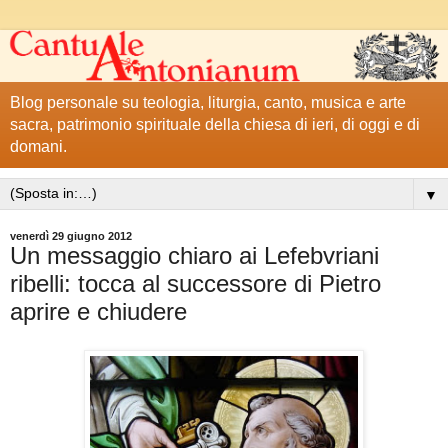
Blog personale su teologia, liturgia, canto, musica e arte
sacra, patrimonio spirituale della chiesa di ieri, di oggi e di
domani.
▼
venerdì 29 giugno 2012
Un messaggio chiaro ai Lefebvriani
ribelli: tocca al successore di Pietro
aprire e chiudere