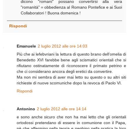
dicono "romani" possano convertirsi alla vera
"romanità" = obbedienza al Romano Pontefice e ai Suoi
Collaboratori ! Buona domenica !
Rispondi
Emanuele
2 luglio 2012 alle ore 14:03
Più che ai lefebvriani la lettura di questo brano dell'omelia di
Benedetto XVI farebbe bene agli scismatici orientali che si
rifiutano ostinatamente di riconoscere il primato petrino e
che ci considerano ancora degli eretici da convertire.
Ma non mi sembra di aver mai letto su questo o su altri siti
richieste di nuove scomuniche dopo la revoca di Paolo VI.
Rispondi
Antonino
2 luglio 2012 alle ore 14:14
e sono anche sicuro che non ha mai letto che gli orientali
ortodossi pretendano di essere in comunione con il Papa,
nè che affermino nella teoria e neghino nella pratica la loro