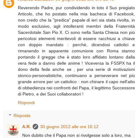
Reverendo Padre, pur condividendo in toto il Suo pregiato
Articolo, che ho postato nella mia bacheca di Facebook,
non credo che la "predica" papale di ieri sia stata rivolta, in
modo esclusivo, agli intolleranti membri della Fraternità
Sacerdotale San Pio X. Ci sono nella Santa Chiesa non più
pericolosi elementi meritevoli di essere racchiusi a chiave
con doppio mandato : perchè, dicendosi cattolici e
rimanendo in apparente comunione con Roma stanno
portando il gregge che è stato loro affidato lontano dalla
vera fede a danno delle anime ! Viceversa la FSSPX ha il
dono della fede anche se , per una serie di motivazioni
storico-personalistiche, continuano a perseverare nel più
grande errore per un cattolico : non chinare il capo nell'atto
di obbedienza nei confronti del Papa, il legittimo Successore
di Pietro, e dei Suoi collaboratori !
Rispondi
Risposte
A.R.
30 giugno 2012 alle ore 16:12
Non dubito che il Papa non si rivolgesse solo a loro, ma