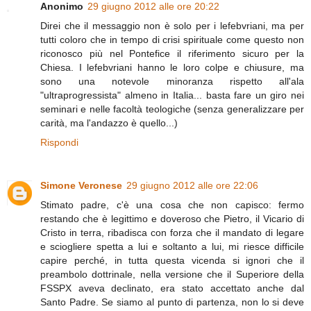
Anonimo
29 giugno 2012 alle ore 20:22
Direi che il messaggio non è solo per i lefebvriani, ma per
tutti coloro che in tempo di crisi spirituale come questo non
riconosco più nel Pontefice il riferimento sicuro per la
Chiesa. I lefebvriani hanno le loro colpe e chiusure, ma
sono una notevole minoranza rispetto all'ala
"ultraprogressista" almeno in Italia... basta fare un giro nei
seminari e nelle facoltà teologiche (senza generalizzare per
carità, ma l'andazzo è quello...)
Rispondi
Simone Veronese
29 giugno 2012 alle ore 22:06
Stimato padre, c'è una cosa che non capisco: fermo
restando che è legittimo e doveroso che Pietro, il Vicario di
Cristo in terra, ribadisca con forza che il mandato di legare
e sciogliere spetta a lui e soltanto a lui, mi riesce difficile
capire perché, in tutta questa vicenda si ignori che il
preambolo dottrinale, nella versione che il Superiore della
FSSPX aveva declinato, era stato accettato anche dal
Santo Padre. Se siamo al punto di partenza, non lo si deve