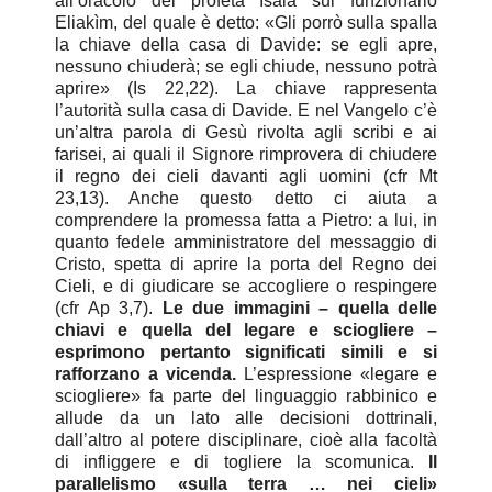
all’oracolo del profeta Isaia sul funzionario
Eliakìm, del quale è detto: «Gli porrò sulla spalla
la chiave della casa di Davide: se egli apre,
nessuno chiuderà; se egli chiude, nessuno potrà
aprire» (Is 22,22). La chiave rappresenta
l’autorità sulla casa di Davide. E nel Vangelo c’è
un’altra parola di Gesù rivolta agli scribi e ai
farisei, ai quali il Signore rimprovera di chiudere
il regno dei cieli davanti agli uomini (cfr Mt
23,13). Anche questo detto ci aiuta a
comprendere la promessa fatta a Pietro: a lui, in
quanto fedele amministratore del messaggio di
Cristo, spetta di aprire la porta del Regno dei
Cieli, e di giudicare se accogliere o respingere
(cfr Ap 3,7).
Le due immagini – quella delle
chiavi e quella del legare e sciogliere –
esprimono pertanto significati simili e si
rafforzano a vicenda.
L’espressione «legare e
sciogliere» fa parte del linguaggio rabbinico e
allude da un lato alle decisioni dottrinali,
dall’altro al potere disciplinare, cioè alla facoltà
di infliggere e di togliere la scomunica.
Il
parallelismo «sulla terra … nei cieli»