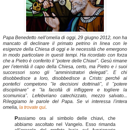
Papa Benedetto nell'omelia di oggi, 29 giugno 2012, non ha
mancato di declinare il primato petrino in linea con le
esigenze della Chiesa di oggi e le necessità che emergono
in modo particolare in questi tempi. Ha ricordato con forza
che a Pietro è conferito il "potere delle Chiavi". Gesù rimane
per l'eternità il capo della Chiesa, certo, ma Pietro e i suoi
successori sono gli "amministratori delegati". E chi
disobbedisce a loro, disobbedisce a Cristo: perché ai
pontefici competono "le decisioni dottrinali", il "potere
disciplinare" e "la facoltà di infliggere e togliere la
scomunica". Lefebvriano catechizzato, mezzo salvato...
Rileggiamo le parole del Papa. Se vi interessa l'intera
omelia,
la trovate qui
.
P
assiamo ora al simbolo delle chiavi, che
abbiamo ascoltato nel Vangelo. Esso rimanda