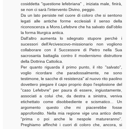
cosiddetta "questione lefebriana" , iniziata male, finirà,
se non ci sarà l'intervento Divino, peggio.
Da un lato persiste nel cuore di coloro che si sentono
legati alle antiche forme ecclesiali il senso della
riconoscenza a Mons.Lefebvre che ha salvato dall'oblio
la forma liturgica antica.
Dall'altro aumenta lo sdegnato stupore perchè i
sucessori dell'Arcivescovo-missionario non vogliono
collaborare con il Successore di Pietro nella Sua
sacrosanta battaglia contro il modernismo distruttore
della Dottrina Cattolica.
Per quanto riguarda il primo punto, il rito "salvato",
voglio ricordare che paradossalmente, ne sono
testimone, le sacche di resistenza" al nuovo rito paolino
dovettero piegare il capo proprio dopo l'esplosione del
"caso Lefebvre" per paura di essere, ingiustamente,
associati a colui che, da destra a sinistra, veniva
etichettato come disobbediente e scismatico... Un
argomento questo che mi piacerebbe fosse
approfondito. Nella mia regione vige una antico detto
"prima o poi anche le nespole matureranno".
Preghiamo affinchè i cuori di coloro che, ancora, si