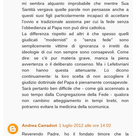
mi sembra alquanto improbabile che mentre Sua
Santità vergava quelle parole non pensasse anche a
questi suoi figli particolarmente incapaci di accettare
l'ovvio e tradizionale assioma per cui la fede senza
l'obbedienza al Papa non può dirsi cattolica.
La differenza rispetto ad altri è che spesso quelli
giudicati "modernisti" o "senza fede" sono
semplicemente vittime di ignoranza o irretiti da
ideologie di cui non sempre sono consapevoli. Come
dire: se c'è pur materia grave, manca la piena
avvertenza o il deliberato consenso. Ma i Lefebvriani
non hanno questa attenuante. Lo dicono
continuamente: la loro scelta di non accogliere il
giudizio dottrinale del Papa è pienamente consapevole.
Sarà pertanto ben difficile che - come già accennato a
suo tempo dalla Congregazione della Fede - qualora
non cambino atteggiamento in tempi brebi, non
potranno evitare la medicina della scomunica.
Andrea Carradori
1 luglio 2012 alle ore 14:02
Reverendo Padre, ho il fondato timore che la