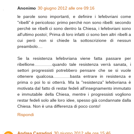
Anonimo
30 giugno 2012 alle ore 09:16
le parole sono importanti, e definire i lefebvriani come
"ribelli" è pericoloso: primo perchè non sono ribelli: secondo
perchè se ribelli ci sono dentro la Chiesa, i lefebvriani sono
all'ultimo postoì; Prima di loro infatti ci sono ben altri ribelli a
cui però non si chiede la sottoscrizione di nessun
preambolo....
Se la resistenza lefebvriana viene fatta passare per
ribellione...............quando tale resistenza verrà sanata, i
settori progressisti potrebbero pensare che se si vuole
ottenere qualcosa..............basta entrare in resistenza e
prima o poi lo si otterrà. Ma la "resistenza" lefebvriana è
motivata dal fatto di restar fedeli all'insegnamento immutato
e immutabile della Chiesa, mentre i progressisti vogliono
restar fedeli solo alle loro idee, spesso già condannate dalla
Chiesa. Non è una differenza di poco conto!
Rispondi
Andrea Carradori
30 giugno 2012 alle ore 15:46