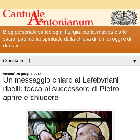
Blog personale su teologia, liturgia, canto, musica e arte
sacra, patrimonio spirituale della chiesa di ieri, di oggi e di
domani.
▼
venerdì 29 giugno 2012
Un messaggio chiaro ai Lefebvriani
ribelli: tocca al successore di Pietro
aprire e chiudere