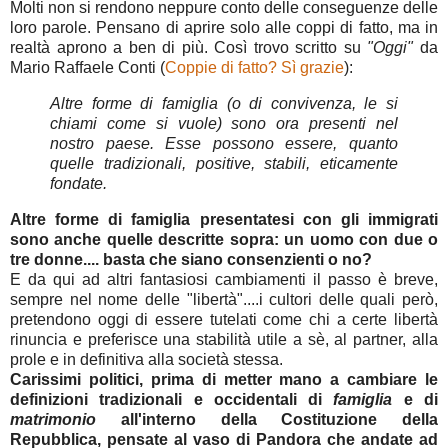
Molti non si rendono neppure conto delle conseguenze delle
loro parole. Pensano di aprire solo alle coppi di fatto, ma in
realtà aprono a ben di più. Così trovo scritto su
"Oggi"
da
Mario Raffaele Conti (
Coppie di fatto? Sì grazie
):
Altre forme di famiglia (o di convivenza, le si
chiami come si vuole) sono ora presenti nel
nostro paese. Esse possono essere, quanto
quelle tradizionali, positive, stabili, eticamente
fondate.
Altre forme di famiglia presentatesi con gli immigrati
sono anche quelle descritte sopra: un uomo con due o
tre donne.... basta che siano consenzienti o no?
E da
qui ad altri fantasiosi cambiamenti il passo è breve,
sempre nel nome delle "libertà"....i cultori delle quali però,
pretendono oggi di essere tutelati come chi a certe libertà
rinuncia e preferisce una stabilità utile a sè, al partner, alla
prole e in definitiva alla società stessa.
Carissimi politici, prima di metter mano a cambiare le
definizioni tradizionali e occidentali di
famiglia
e di
matrimonio
all'interno della Costituzione della
Repubblica, pensate al vaso di Pandora che andate ad