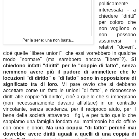
politicamente
interessata - a
chiedere "diritti"
per coloro che
non vogliono o
non possono
Per la serie: una non basta...
assumersi i
relativi "doveri",
cioè quelle "libere unioni" che essi vorrebbero in qualche
modo "normare" (ma sarebbero ancora "libere"?).
Si
chiedono infatti "diritti" per le "coppie di fatto", senza
nemmeno avere più il pudore di ammettere che le
locuzioni "di diritto" e "di fatto" sono in opposizione di
significato tra di loro.
Mi pare ovvio che si debbano
accettare come un fatto le unioni "di fatto", e riconoscere
diritti alle coppie "di diritto", cioè a quelle che si impegnano
(non necessariamente davanti all'altare) in un contratto
vincolante, senza scadenza, per il reciproco aiuto, per il
bene della società attraverso i figli, e per tutto quello che
sappiamo una famiglia fondata sul matrimonio ha da offrire
con oneri e onori.
Ma una coppia "di fatto" perché mai
dovrebbe avere diritti uguali a quelli di una coppia di