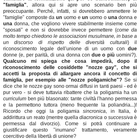
"famiglia"
, allora qui si apre uno scenario ben più
preoccupante. Perché, infatti, si dovrebbero ammettere le
"famiglie" composte da
un
uomo e
un
uomo o
una
donna e
una
donna, che vogliono vivere stabilmente insieme come
"sposati" e non si dovrebbe invece permettere (
come da
molto tempo chiedono le associazioni musulmane, in base a
un discorso di rispetto delle diversità culturali
) il
riconoscimento legale dell'unione di un uomo con
due
donne (e, per parità, di una donna con
due o più
uomini?).
Qualcuno mi spiega che cosa impedirà, dopo il
riconoscimento delle cosiddette "nozze gay", che si
accetti la proposta di allargare ancora il concetto di
famiglia, per esempio alle "nozze poligamiche"?
Se si
dice che le nozze gay sono ormai diffusi in tanti paesi - ed è
pur vero - si deve tuttavia ribattere che la poligamia ha un
curriculum
ben più blasonato: tante civiltà l'hanno permessa
e la permettono tuttora (meno frequente la poliandria...)!
Ricordo che oggi la poligamia
sincronica
, in Italia, è
addirittura un reato (mentre quella
diacronica
o
successiva
è
permessa dal divorzio). Come si potrà continuare a
giustificare questo "inumano" trattamento, veramente
coercitivo della libertà di unione?