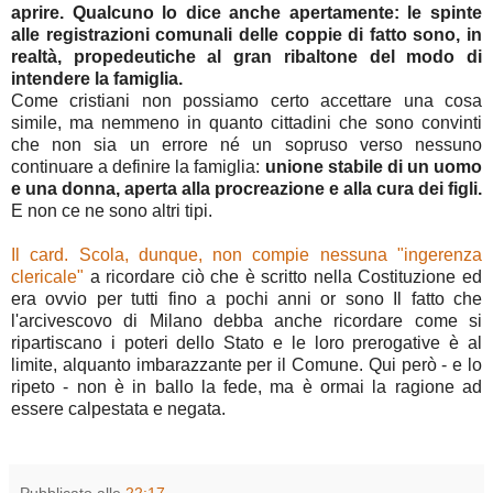
aprire. Qualcuno lo dice anche apertamente: le spinte
alle registrazioni comunali delle coppie di fatto sono, in
realtà, propedeutiche al gran ribaltone del modo di
intendere la famiglia.
Come cristiani non possiamo certo accettare una cosa
simile, ma nemmeno in quanto cittadini che sono convinti
che non sia un errore né un sopruso verso nessuno
continuare a definire la famiglia:
unione stabile di un uomo
e una donna, aperta alla procreazione e alla cura dei figli.
E non ce ne sono altri tipi.
Il card. Scola, dunque, non compie nessuna "ingerenza
clericale"
a ricordare ciò che è scritto nella Costituzione ed
era ovvio per tutti fino a pochi anni or sono Il fatto che
l'arcivescovo di Milano debba anche ricordare come si
ripartiscano i poteri dello Stato e le loro prerogative è al
limite, alquanto imbarazzante per il Comune. Qui però - e lo
ripeto - non è in ballo la fede, ma è ormai la ragione ad
essere calpestata e negata.
Pubblicato alle
22:17