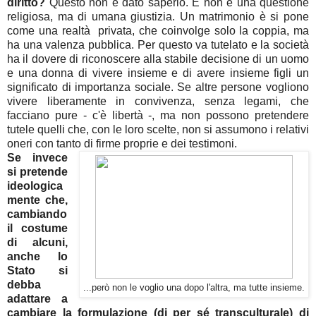
diritto?
Questo non è dato saperlo. E non è una questione
religiosa, ma di umana giustizia. Un matrimonio è si pone
come una realtà privata, che coinvolge solo la coppia, ma
ha una valenza pubblica. Per questo va tutelato e la società
ha il dovere di riconoscere alla stabile decisione di un uomo
e una donna di vivere insieme e di avere insieme figli un
significato di importanza sociale. Se altre persone vogliono
vivere liberamente in convivenza, senza legami, che
facciano pure - c'è libertà -, ma non possono pretendere
tutele quelli che, con le loro scelte, non si assumono i relativi
oneri con tanto di firme proprie e dei testimoni.
Se invece
si pretende
ideologica
mente che,
cambiando
il costume
di alcuni,
anche lo
Stato si
debba
...però non le voglio una dopo l'altra, ma tutte insieme.
adattare a
cambiare la formulazione (di per sé transculturale) di