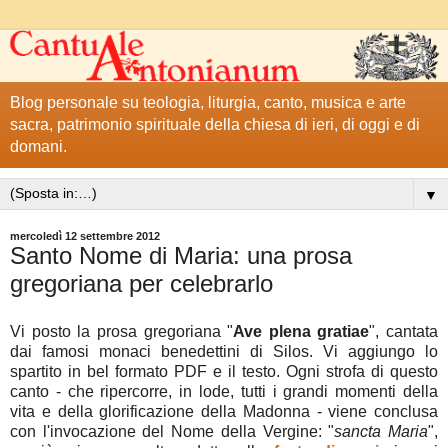
Blog personale su teologia, liturgia, canto, musica e arte
sacra, patrimonio spirituale della chiesa di ieri, di oggi e di
domani.
▼
mercoledì 12 settembre 2012
Santo Nome di Maria: una prosa
gregoriana per celebrarlo
Vi posto la prosa gregoriana "
Ave plena gratiae
", cantata
dai famosi monaci benedettini di Silos. Vi aggiungo lo
spartito in bel formato PDF e il testo. Ogni strofa di questo
canto - che ripercorre, in lode, tutti i grandi momenti della
vita e della glorificazione della Madonna - viene conclusa
con l'invocazione del Nome della Vergine: "
sancta Maria
",