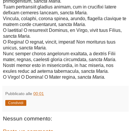
primogenitum,
sancta Maria.
Tuam pertransiit gladius animam, cum in crucifixi latere
defixam cerneres lanceam,
sancta Maria.
Vincula, colaphi, corona spinea, arundo, flagella clavique te
matrem corde cruentarunt,
sancta Maria.
O laetitia! O resurrexit Dominus, en Virgo, vivit tuus Filius,
sancta Maria.
O Regina! O regnat, vincit, imperat! Non moriturus tuus
unicus,
sancta Maria.
Nunc semper choros angelorum exaltata, a dextris Filii
mater, regnas, caelesti gloria circumdata,
sancta Maria.
Nostri memor esto in misericordia, in hac miseria, nos
exules reduc ad aeterna tabernacula,
sancta Maria.
O Virgo! O Domina! O Mater regina,
sancta Maria.
Pubblicato alle
00:01
Condividi
Nessun commento: