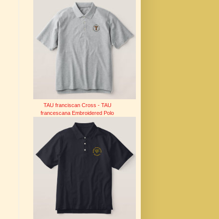
TAU franciscan Cross - TAU
francescana Embroidered Polo