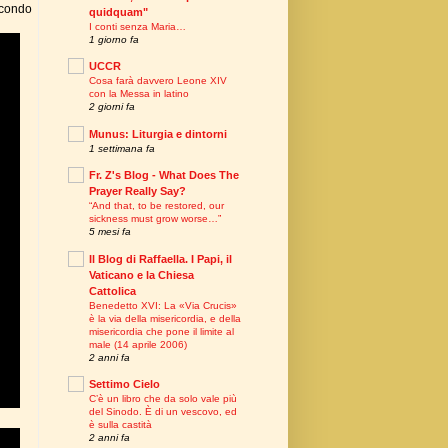
econdo
quidquam"
I conti senza Maria…
1 giorno fa
UCCR
Cosa farà davvero Leone XIV
con la Messa in latino
2 giorni fa
Munus: Liturgia e dintorni
1 settimana fa
Fr. Z's Blog - What Does The
Prayer Really Say?
“And that, to be restored, our
sickness must grow worse…”
5 mesi fa
Il Blog di Raffaella. I Papi, il
Vaticano e la Chiesa
Cattolica
Benedetto XVI: La «Via Crucis»
è la via della misericordia, e della
misericordia che pone il limite al
male (14 aprile 2006)
2 anni fa
Settimo Cielo
C’è un libro che da solo vale più
del Sinodo. È di un vescovo, ed
è sulla castità
2 anni fa