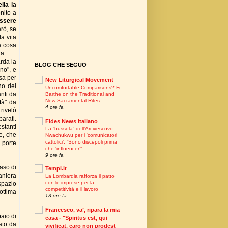
lla la
nito a
essere
rò, se
a vita
ra cosa
za.
arda la
BLOG CHE SEGUO
no", e
ssa per
New Liturgical Movement
no del
Uncomfortable Comparisons? Fr.
nti da
Barthe on the Traditional and
New Sacramental Rites
tà" da
4 ore fa
rivelò
arati.
Fides News Italiano
stanti
La “bussola” dell’Arcivescovo
e, che
Nwachukwu per i ‘comunicatori
cattolici’: “Sono discepoli prima
 porte
che ‘influencer’”
9 ore fa
aso di
Tempi.it
aniera
La Lombardia rafforza il patto
con le imprese per la
spazio
competitività e il lavoro
ottima
13 ore fa
Francesco, va’, ripara la mia
aio di
casa - "Spiritus est, qui
ato da
vivificat, caro non prodest