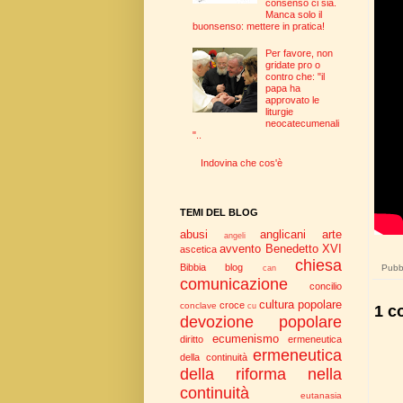
consenso ci sia.
Manca solo il
buonsenso: mettere in pratica!
Per favore, non
gridate pro o
contro che: "il
papa ha
approvato le
liturgie
neocatecumenali
"..
Indovina che cos'è
TEMI DEL BLOG
abusi
anglicani
arte
angeli
avvento
Benedetto XVI
ascetica
chiesa
Bibbia
blog
Pubbl
can
comunicazione
concilio
cultura popolare
croce
conclave
cu
1 c
devozione popolare
ecumenismo
diritto
ermeneutica
ermeneutica
della continuità
della riforma nella
continuità
eutanasia