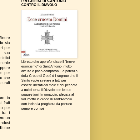
PREGHIERA DI S.ANTONIO
CONTRO IL DIAVOLO
Minore
to sia
ri per
la sua
istici
Libretto che approfondisce il "breve
lmente
esorcismo" di Sant'Antonio, molto
eppure
diffuso e poco compreso. La potenza
be per
della Croce di Gesù è il segreto che il
ro che
Santo vuole svelare a tutti per
turali
essere liberati dal male e dal peccato
a cui ci tenta il Diavolo con le sue
suggestioni. In omaggio, allegata al
are in
volumetto la croce di sant'Antonio
i frati
con incisa la preghiera da portare
lo per
sempre con sé
 tra i
ero un
andosi
Kolbe
.