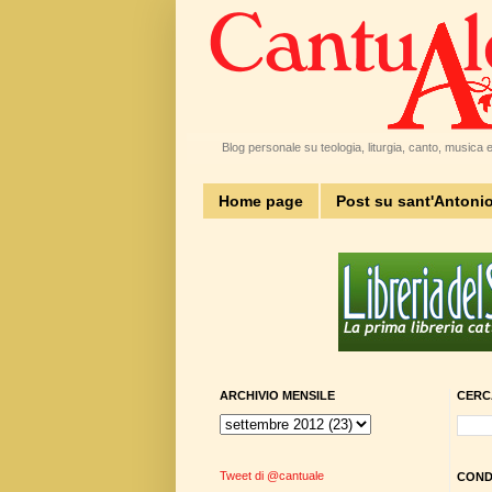
Blog personale su teologia, liturgia, canto, musica e 
Home page
Post su sant'Antoni
ARCHIVIO MENSILE
CERC
Tweet di @cantuale
CONDI