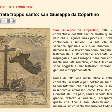
EDÌ 18 SETTEMBRE 2012
frate troppo santo: san Giuseppe da Copertino
San Giuseppe da Copertino
, frate 
conventuale del XVII sec. ci mostra quan
vero che il Signore usa i piccoli e i pove
confondere i sapienti. La sua vita, 
sapienza spirituale e i suoi fenomeni m
(famose le sue levitazioni) sono innegabi
testimoniate e storicamente accertate, 
inspiegabili. San Giuseppe però non eb
niente una vita semplice, come tutti colo
sono soggetti a manifestazioni sopranna
genuine e "troppo" eclatanti.
Prima di tutto fece molta fatica a entr
convento. Fu rifiutato per inettitudine sia da
Minori Riformati che dai Cappuccini, e so
misericordia ammesso come frate laico
Conventuali. Che però, senza saperlo, fec
grande "affare" a tenerselo, accaparr
quello che fino a san Massimiliano 
rimaneva l'unico santo moderno dell'Ordine