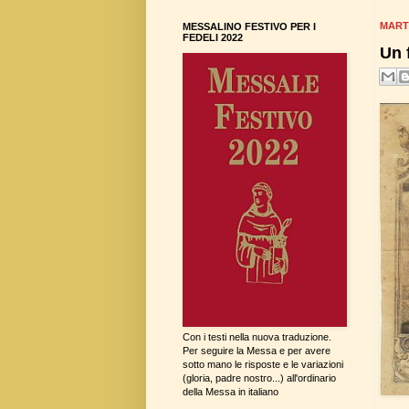
MART
MESSALINO FESTIVO PER I
FEDELI 2022
Un 
Con i testi nella nuova traduzione.
Per seguire la Messa e per avere
sotto mano le risposte e le variazioni
(gloria, padre nostro...) all'ordinario
della Messa in italiano