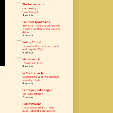
The hermeneutic of
continuity
Saint Gabriel
3 anni fa
La Croce Quotidiano
BRASILE - Ogni attacco alla vita
è anche un attacco allo Stato di
diritto
3 anni fa
Vultus Christi
Certain brethren of good repute
and holy life (XXI)
6 anni fa
VinoNuovo.it
- Amore con le ali
6 anni fa
In Caelo et in Terra
Luxembourg in an international
sea of red hats
6 anni fa
Senza peli sulla lingua
Un Papa eretico?
7 anni fa
RadioVaticana
Papa ai ragazzi di AC: siate
buoni fotografi delle periferie