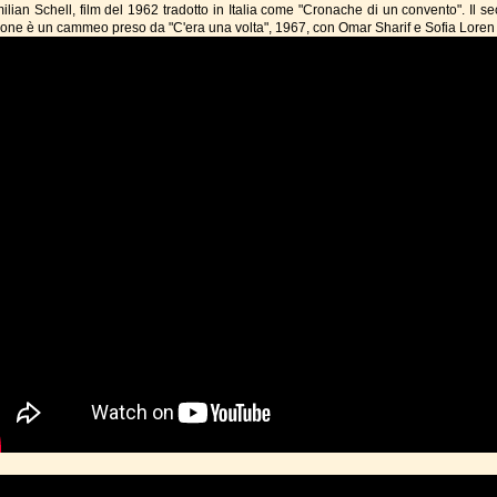
ilian Schell, film del 1962 tradotto in Italia come "Cronache di un convento". Il s
one è un cammeo preso da "C'era una volta", 1967, con Omar Sharif e Sofia Loren