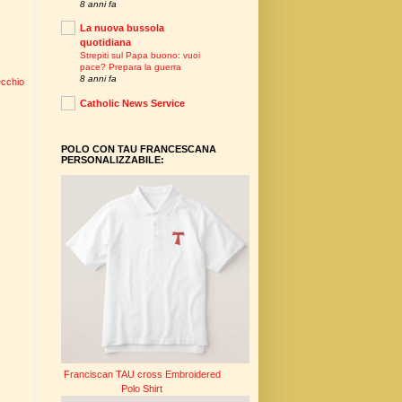
8 anni fa
La nuova bussola
quotidiana
Strepiti sul Papa buono: vuoi
pace? Prepara la guerra
8 anni fa
ecchio
Catholic News Service
POLO CON TAU FRANCESCANA
PERSONALIZZABILE:
Franciscan TAU cross Embroidered
Polo Shirt