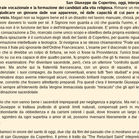
San Giuseppe da Copertino, oggi, interpe
rale vocazionale e la formazione dei candidati alla vita religiosa.
Rimane un mo
iudicare un giovane dalle sue apparenze, né dalle capacità di cui pare 
visto.
Magari non sa leggere bene ed è un disastro nel lavoro manuale, chissà, pe
gnore davvero lo vuole per sé. Il Signore non guarda a ciò che guarda l'uomo, e l
osa non è in funzione del fare o dell'intraprendenza pastorale. E' prima di ogni alt
di consacrazione a Dio, ricercato come unico scopo e obiettivo della propria esisten
ttura spiazzante è il curriculum degli studi del Santo di Copertino, per quanto rigu
ormazione intellettuale e teologica. Si rivolgeva a se stesso chiamandosi "Frate asi
iniva il frate più ignorante dell'Ordine Francescano. L'esame per il diaconato lo pa
o che si direbbe un colpo di fortuna, se non ci fosse la Provvidenza: l'unico bra
lo su cui era capace di dire quattro parole, fu proprio quello che gli fu messo dava
vo esaminatore. Per diventare sacerdote, però, c'era un ulteriore "controllo quali
are. Ma anche qui la fraternità francescana, con un gioco di squadra, si 
idenziale: i suoi compagni, da buoni conventuali, erano tutti "ben studiati" e prep
minatore dopo averne interrogati alcuni, ricevendo brillanti risposte, condonò ai re
me, convinto che fossero altrettanto preparati. Fra questi c'era il tremante Giusepp
buì sempre all'intervento della Vergine Immacolata questo "miracolo" che gli aprì le
ordinazione sacerdotale.
vio che non vanno bene i sacerdoti impreparati per negligenza e pigrizia. Ma nel c
iuseppe si trattava piuttosto di grandi limiti naturali, compensati però in m
bbondante da obbedienza e da carismi celesti i quali, dove trovano un largo 
, sgombro da ogni superbia o amor di sé, possono riversarsi liberamente e dar 
.
iamoci in onore del santo di oggi, due clip da film del passato che ci mostrano un p
ti di san Giuseppe da Copertino. Il primo è tratto da "The Reluctant Saint" intepret