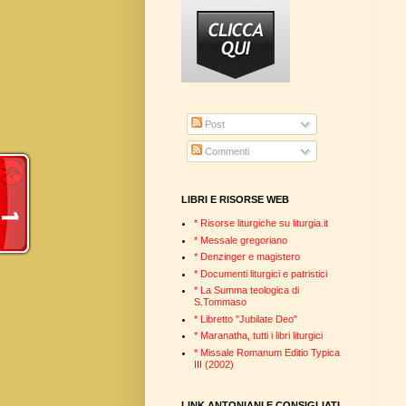
Post
Commenti
LIBRI E RISORSE WEB
* Risorse liturgiche su liturgia.it
* Messale gregoriano
* Denzinger e magistero
* Documenti liturgici e patristici
* La Summa teologica di
S.Tommaso
* Libretto "Jubilate Deo"
* Maranatha, tutti i libri liturgici
* Missale Romanum Editio Typica
III (2002)
LINK ANTONIANI E CONSIGLIATI