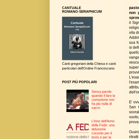
pasto
CANTUALE
ROMANO-SERAPHICUM
non g
sprov
il Si
religi
vita 
Addiri
sua f
si def
quell
vange
vesco
Canti gregoriani della Chiesa e canti
super
particolari dell'Ordine Francescano
provv
L'esa
l'esa
POST PIÙ POPOLARI
attri
Senza parole:
dell'
quando il fare la
comunione non
E' ov
ha più nulla di
San G
sacro
sovra
vuoto
L'inno dell'Anno
prova
della Fede: una
delusione
Guard
cocente per il
ritrat
testo e per la