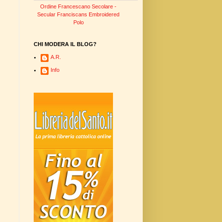
Ordine Francescano Secolare -
Secular Franciscans Embroidered
Polo
CHI MODERA IL BLOG?
A.R.
Info