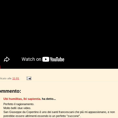
icato alle
11:01
ommento:
Ubi humilitas, ibi sapientia.
ha detto...
Perfetto il ragionamento.
Molto belli i due video.
San Giuseppe da Copertino è uno dei santi francescani che più mi appassionano, e non
potrebbe essere altrimenti essendo io un perfetto "zuccone".