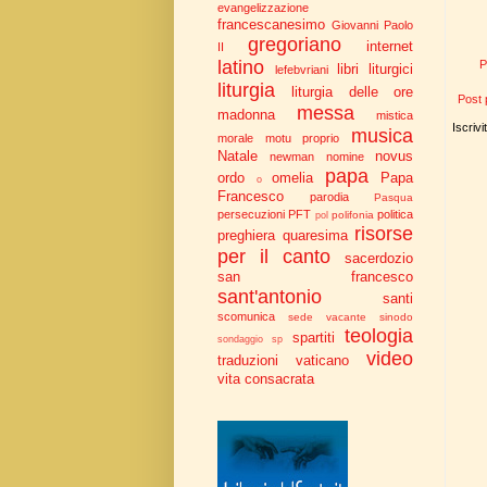
evangelizzazione
francescanesimo
Giovanni Paolo
gregoriano
internet
II
latino
P
libri liturgici
lefebvriani
liturgia
liturgia delle ore
Post 
messa
madonna
mistica
Iscrivi
musica
morale
motu proprio
Natale
novus
newman
nomine
papa
ordo
omelia
Papa
o
Francesco
parodia
Pasqua
persecuzioni
PFT
politica
polifonia
pol
risorse
preghiera
quaresima
per il canto
sacerdozio
san francesco
sant'antonio
santi
scomunica
sede vacante
sinodo
teologia
spartiti
sondaggio
sp
video
traduzioni
vaticano
vita consacrata