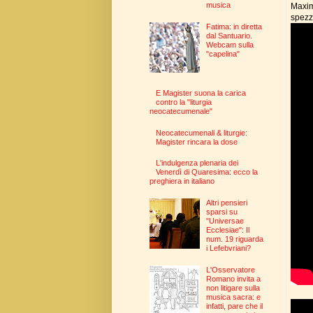
musica
Maxim
spezz
Fatima: in diretta
dal Santuario.
Webcam sulla
"capelina"
E Magister suona la carica
contro la "liturgia
neocatecumenale"
Neocatecumenali & liturgie:
Magister rincara la dose
L'indulgenza plenaria dei
Venerdì di Quaresima: ecco la
preghiera in italiano
Altri pensieri
sparsi su
"Universae
Ecclesiae": Il
num. 19 riguarda
i Lefebvriani?
L'Osservatore
Romano invita a
non litigare sulla
musica sacra: e
infatti, pare che il