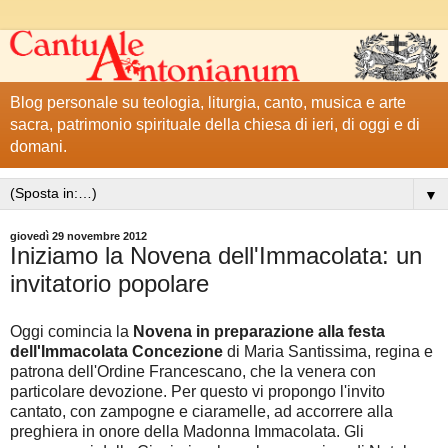
Blog personale su teologia, liturgia, canto, musica e arte
sacra, patrimonio spirituale della chiesa di ieri, di oggi e di
domani.
▼
giovedì 29 novembre 2012
Iniziamo la Novena dell'Immacolata: un
invitatorio popolare
Oggi comincia la
Novena in preparazione alla festa
dell'Immacolata Concezione
di Maria Santissima, regina e
patrona dell'Ordine Francescano, che la venera con
particolare devozione. Per questo vi propongo l'invito
cantato, con zampogne e ciaramelle, ad accorrere alla
preghiera in onore della Madonna Immacolata. Gli