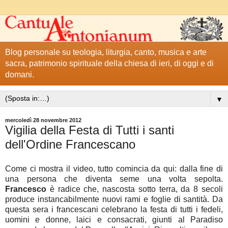
Blog personale su teologia, liturgia, canto, musica e arte
sacra, patrimonio spirituale della chiesa di ieri, di oggi e di
domani.
▼
mercoledì 28 novembre 2012
Vigilia della Festa di Tutti i santi
dell'Ordine Francescano
Come ci mostra il video, tutto comincia da qui: dalla fine di
una persona che diventa seme una volta sepolta.
Francesco
è radice che, nascosta sotto terra, da 8 secoli
produce instancabilmente nuovi rami e foglie di santità. Da
questa sera i francescani celebrano la festa di tutti i fedeli,
uomini e donne, laici e consacrati, giunti al Paradiso