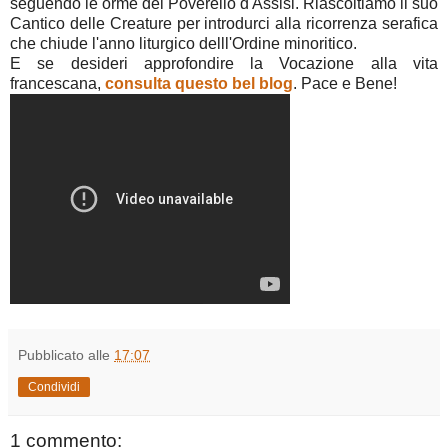
seguendo le orme del Poverello d'Assisi. Riascoltiamo il suo
Cantico delle Creature per introdurci alla ricorrenza serafica
che chiude l'anno liturgico delll'Ordine minoritico.
E se desideri approfondire la Vocazione alla vita
francescana,
consulta questo bel blog
. Pace e Bene!
Pubblicato alle
17:07
Condividi
1 commento: