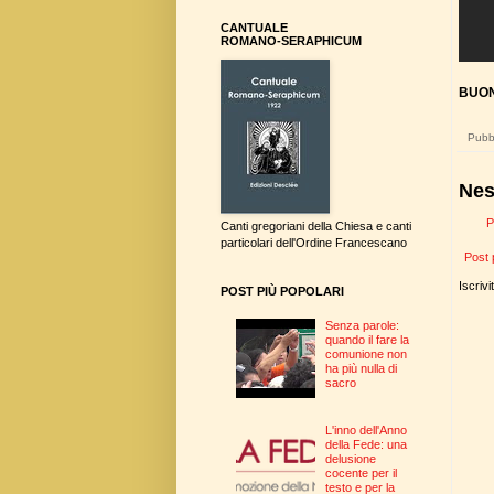
CANTUALE
ROMANO-SERAPHICUM
BUON
Pubbl
Nes
P
Canti gregoriani della Chiesa e canti
particolari dell'Ordine Francescano
Post 
Iscrivi
POST PIÙ POPOLARI
Senza parole:
quando il fare la
comunione non
ha più nulla di
sacro
L'inno dell'Anno
della Fede: una
delusione
cocente per il
testo e per la