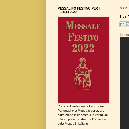
MART
MESSALINO FESTIVO PER I
FEDELI 2022
La 
Il me
Con i testi nella nuova traduzione.
Per seguire la Messa e per avere
sotto mano le risposte e le variazioni
(gloria, padre nostro...) all'ordinario
della Messa in italiano