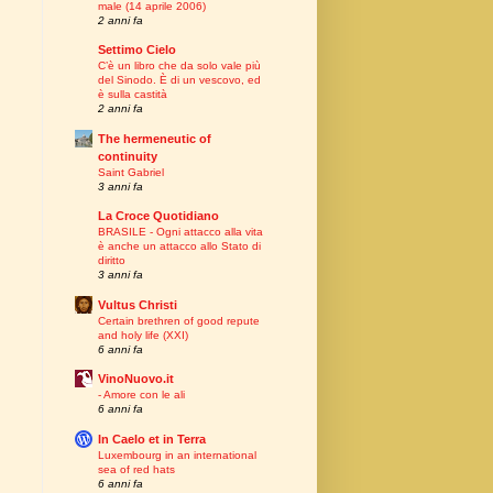
male (14 aprile 2006)
2 anni fa
Settimo Cielo
C’è un libro che da solo vale più
del Sinodo. È di un vescovo, ed
è sulla castità
2 anni fa
The hermeneutic of
continuity
Saint Gabriel
3 anni fa
La Croce Quotidiano
BRASILE - Ogni attacco alla vita
è anche un attacco allo Stato di
diritto
3 anni fa
Vultus Christi
Certain brethren of good repute
and holy life (XXI)
6 anni fa
VinoNuovo.it
- Amore con le ali
6 anni fa
In Caelo et in Terra
Luxembourg in an international
sea of red hats
6 anni fa