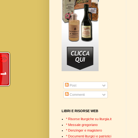
Post
Commenti
LIBRI E RISORSE WEB
* Risorse liturgiche su liturgia.it
* Messale gregoriano
* Denzinger e magistero
* Documenti liturgici e patristici