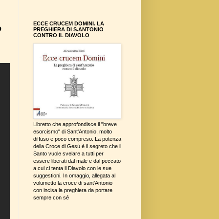
ECCE CRUCEM DOMINI. LA
o
PREGHIERA DI S.ANTONIO
CONTRO IL DIAVOLO
Libretto che approfondisce il "breve
esorcismo" di Sant'Antonio, molto
diffuso e poco compreso. La potenza
della Croce di Gesù è il segreto che il
Santo vuole svelare a tutti per
essere liberati dal male e dal peccato
a cui ci tenta il Diavolo con le sue
suggestioni. In omaggio, allegata al
volumetto la croce di sant'Antonio
con incisa la preghiera da portare
sempre con sé