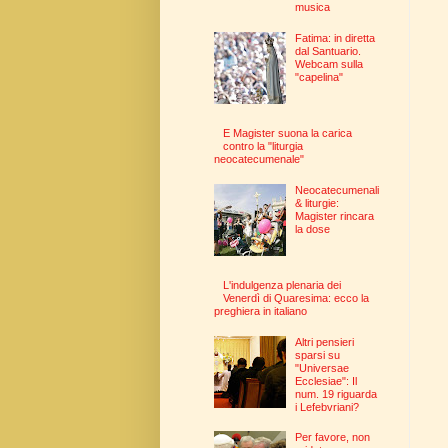
musica
Fatima: in diretta
dal Santuario.
Webcam sulla
"capelina"
E Magister suona la carica
contro la "liturgia
neocatecumenale"
Neocatecumenali
& liturgie:
Magister rincara
la dose
L'indulgenza plenaria dei
Venerdì di Quaresima: ecco la
preghiera in italiano
Altri pensieri
sparsi su
"Universae
Ecclesiae": Il
num. 19 riguarda
i Lefebvriani?
Per favore, non