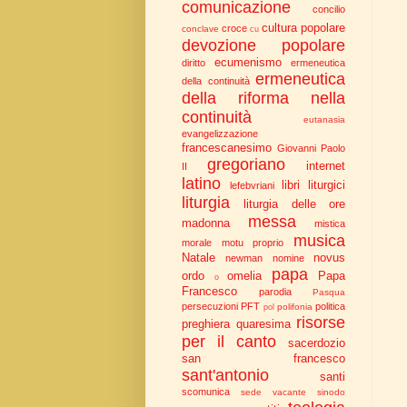
comunicazione
concilio
cultura popolare
croce
conclave
cu
devozione popolare
ecumenismo
diritto
ermeneutica
ermeneutica
della continuità
della riforma nella
continuità
eutanasia
evangelizzazione
francescanesimo
Giovanni Paolo
gregoriano
internet
II
latino
libri liturgici
lefebvriani
liturgia
liturgia delle ore
messa
madonna
mistica
musica
morale
motu proprio
Natale
novus
newman
nomine
papa
ordo
omelia
Papa
o
Francesco
parodia
Pasqua
persecuzioni
PFT
politica
polifonia
pol
risorse
preghiera
quaresima
per il canto
sacerdozio
san francesco
sant'antonio
santi
scomunica
sede vacante
sinodo