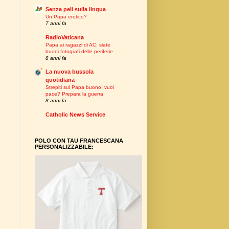
Senza peli sulla lingua
Un Papa eretico?
7 anni fa
RadioVaticana
Papa ai ragazzi di AC: siate
buoni fotografi delle periferie
8 anni fa
La nuova bussola
quotidiana
Strepiti sul Papa buono: vuoi
pace? Prepara la guerra
8 anni fa
Catholic News Service
POLO CON TAU FRANCESCANA
PERSONALIZZABILE: