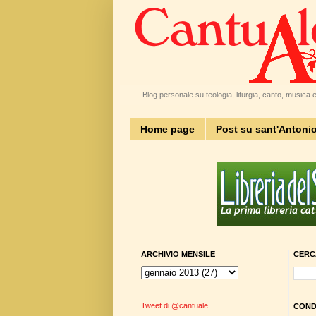
Blog personale su teologia, liturgia, canto, musica e 
Home page
Post su sant'Antoni
ARCHIVIO MENSILE
CERC
Tweet di @cantuale
CONDI