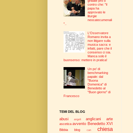
gridate pro o
contro che: "il
papa ha
approvato le
liturgie
neocatecumenali
"..
L'Osservatore
Romano invita a
non litigare sulla
musica sacra: e
infatti, pare che il
consenso ci sia.
Manca solo il
buonsenso: mettere in pratica!
Un po' di
benchmarking
papale: dal
"Buona
Domenica" di
Benedetto al
"Buon giorno" di
Francesco
TEMI DEL BLOG
abusi
anglicani
arte
angeli
avvento
Benedetto XVI
ascetica
chiesa
Bibbia
blog
can