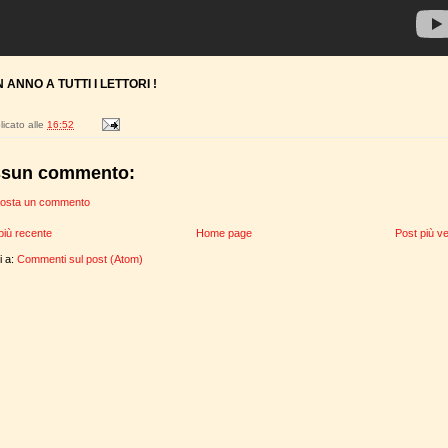
 ANNO A TUTTI I LETTORI !
icato alle
16:52
sun commento:
osta un commento
più recente
Home page
Post più v
ti a:
Commenti sul post (Atom)