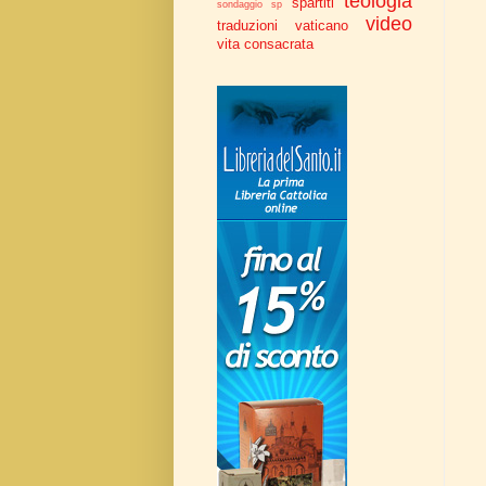
teologia
spartiti
sondaggio
sp
video
traduzioni
vaticano
vita consacrata