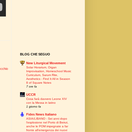
BLOG CHE SEGUO
New Liturgical Movement
Solar Horarium, Organ
ecchio
Improvisation, Homeschool Music
Curriculum, Sarum Rite,
Aesthetics - Find It All in Season
8 of Square Notes
7 ore fa
UCCR
Cosa farà davvero Leone XIV
con la Messa in latino
1 giorno fa
Fides News Italiano
ASIA/LIBANO - Sei anni dopo
l’esplosione nel Porto di Beirut,
anche le POM impegnate a far
fronte all’emergenza dei nuovi