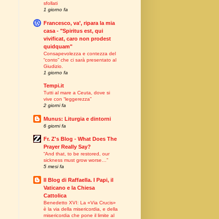
sfollati
1 giorno fa
Francesco, va’, ripara la mia
casa - "Spiritus est, qui
vivificat, caro non prodest
quidquam"
Consapevolezza e contezza del
“conto” che ci sarà presentato al
Giudizio.
1 giorno fa
Tempi.it
Tutti al mare a Ceuta, dove si
vive con “leggerezza”
2 giorni fa
Munus: Liturgia e dintorni
6 giorni fa
Fr. Z's Blog - What Does The
Prayer Really Say?
“And that, to be restored, our
sickness must grow worse…”
5 mesi fa
Il Blog di Raffaella. I Papi, il
Vaticano e la Chiesa
Cattolica
Benedetto XVI: La «Via Crucis»
è la via della misericordia, e della
misericordia che pone il limite al