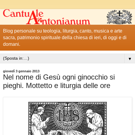
Blog personale su teologia, liturgia, canto, musica e arte
sacra, patrimonio spirituale della chiesa di ieri, di oggi e di
domani.
▼
giovedì 3 gennaio 2013
Nel nome di Gesù ogni ginocchio si
pieghi. Mottetto e liturgia delle ore