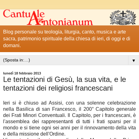
Blog personale su teologia, liturgia, canto, musica e arte
sacra, patrimonio spirituale della chiesa di ieri, di oggi e di
domani.
▼
lunedì 18 febbraio 2013
Le tentazioni di Gesù, la sua vita, e le
tentazioni dei religiosi francescani
Ieri si è chiuso ad Assisi, con una solenne celebrazione
nella Basilica di san Francesco, il 200° Capitolo generale
dei Frati Minori Conventuali. Il Capitolo, per i francescani, è
l'assemblea dei rappresentanti di tutti i frati sparsi per il
mondo e si tiene ogni sei anni per il rinnovamento della vita
e della missione dell'Ordine.