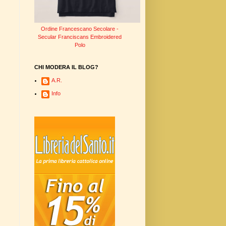
Ordine Francescano Secolare -
Secular Franciscans Embroidered
Polo
CHI MODERA IL BLOG?
A.R.
Info