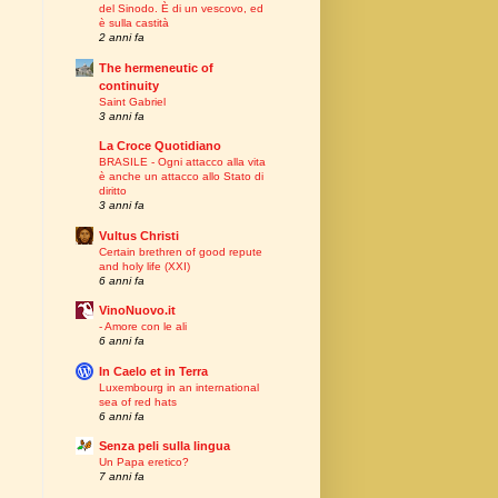
del Sinodo. È di un vescovo, ed
è sulla castità
2 anni fa
The hermeneutic of
continuity
Saint Gabriel
3 anni fa
La Croce Quotidiano
BRASILE - Ogni attacco alla vita
è anche un attacco allo Stato di
diritto
3 anni fa
Vultus Christi
Certain brethren of good repute
and holy life (XXI)
6 anni fa
VinoNuovo.it
- Amore con le ali
6 anni fa
In Caelo et in Terra
Luxembourg in an international
sea of red hats
6 anni fa
Senza peli sulla lingua
Un Papa eretico?
7 anni fa