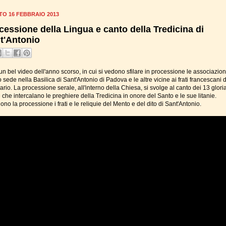
TO 16 FEBBRAIO 2013
cessione della Lingua e canto della Tredicina di
t'Antonio
n bel video dell'anno scorso, in cui si vedono sfilare in processione le associazion
sede nella Basilica di Sant'Antonio di Padova e le altre vicine ai frati francescani 
rio. La processione serale, all'interno della Chiesa, si svolge al canto dei 13 gloria
che intercalano le preghiere della Tredicina in onore del Santo e le sue litanie.
no la processione i frati e le reliquie del Mento e del dito di Sant'Antonio.