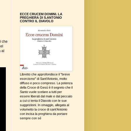
ECCE CRUCEM DOMINI. LA
PREGHIERA DI S.ANTONIO
CONTRO IL DIAVOLO
i che
del
 al
Libretto che approfondisce il "breve
esorcismo" di Sant'Antonio, molto
diffuso e poco compreso. La potenza
della Croce di Gesù è il segreto che il
Santo vuole svelare a tutti per
essere liberati dal male e dal peccato
a cui ci tenta il Diavolo con le sue
suggestioni. In omaggio, allegata al
volumetto la croce di sant'Antonio
con incisa la preghiera da portare
sempre con sé