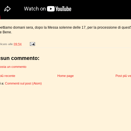
pettiamo domani sera, dopo la Messa solenne delle 17, per la processione di quest
e Bene.
icato alle
09:54
sun commento:
osta un commento
più recente
Home page
Post più v
ti a:
Commenti sul post (Atom)