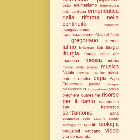
ecumenismo
diritto
ermeneutica
ermeneutica
della continuità
della riforma nella
continuità
eutanasia
evangelizzazione
francescanesimo
Giovanni Paolo
gregoriano
internet
II
latino
libri liturgici
lefebvriani
liturgia
liturgia delle ore
messa
madonna
mistica
musica
morale
motu proprio
Natale
novus
newman
nomine
papa
ordo
omelia
Papa
o
Francesco
parodia
Pasqua
persecuzioni
PFT
politica
polifonia
pol
risorse
preghiera
quaresima
per il canto
sacerdozio
san francesco
sant'antonio
santi
scomunica
sede vacante
sinodo
teologia
spartiti
sondaggio
sp
video
traduzioni
vaticano
vita consacrata