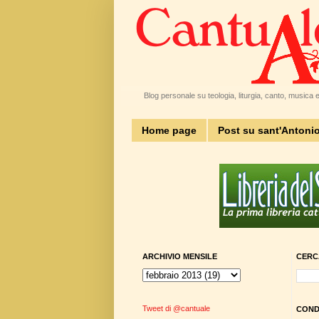
Blog personale su teologia, liturgia, canto, musica e 
Home page
Post su sant'Antoni
ARCHIVIO MENSILE
CERC
Tweet di @cantuale
CONDI