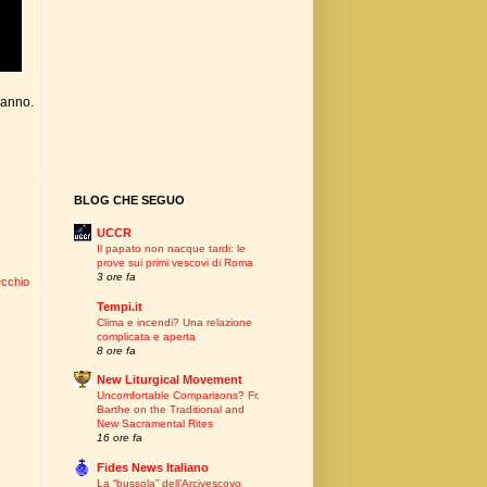
'anno.
BLOG CHE SEGUO
UCCR
Il papato non nacque tardi: le
prove sui primi vescovi di Roma
3 ore fa
ecchio
Tempi.it
Clima e incendi? Una relazione
complicata e aperta
8 ore fa
New Liturgical Movement
Uncomfortable Comparisons? Fr.
Barthe on the Traditional and
New Sacramental Rites
16 ore fa
Fides News Italiano
La “bussola” dell’Arcivescovo