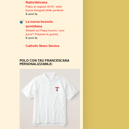
RadioVaticana
Papa ai ragazzi di AC: siate
buoni fotografi delle periferie
8 anni fa
La nuova bussola
quotidiana
Strepiti sul Papa buono: vuoi
pace? Prepara la guerra
8 anni fa
Catholic News Service
POLO CON TAU FRANCESCANA
PERSONALIZZABILE: