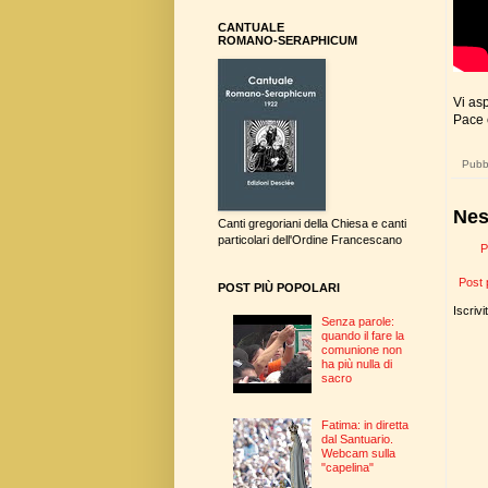
CANTUALE
ROMANO-SERAPHICUM
Vi as
Pace 
Pubbl
Nes
Canti gregoriani della Chiesa e canti
particolari dell'Ordine Francescano
P
Post 
POST PIÙ POPOLARI
Iscrivi
Senza parole:
quando il fare la
comunione non
ha più nulla di
sacro
Fatima: in diretta
dal Santuario.
Webcam sulla
"capelina"