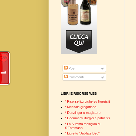
Post
Commenti
LIBRI E RISORSE WEB
* Risorse liturgiche su liturgia.it
* Messale gregoriano
* Denzinger e magistero
* Documenti liturgici e patristici
* La Summa teologica di
S.Tommaso
* Libretto "Jubilate Deo"