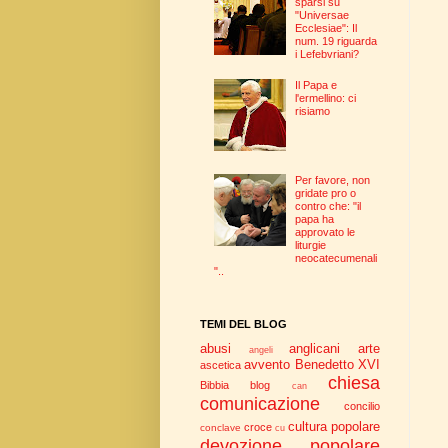
sparsi su
"Universae
Ecclesiae": Il
num. 19 riguarda
i Lefebvriani?
Il Papa e
l'ermellino: ci
risiamo
Per favore, non
gridate pro o
contro che: "il
papa ha
approvato le
liturgie
neocatecumenali
"..
TEMI DEL BLOG
abusi
anglicani
arte
angeli
avvento
Benedetto XVI
ascetica
chiesa
Bibbia
blog
can
comunicazione
concilio
cultura popolare
croce
conclave
cu
devozione popolare