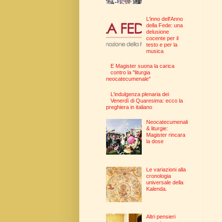
L'inno dell'Anno
della Fede: una
delusione
cocente per il
testo e per la
musica
E Magister suona la carica
contro la "liturgia
neocatecumenale"
L'indulgenza plenaria dei
Venerdì di Quaresima: ecco la
preghiera in italiano
Neocatecumenali
& liturgie:
Magister rincara
la dose
Le variazioni alla
cronologia
universale della
Kalenda.
Altri pensieri