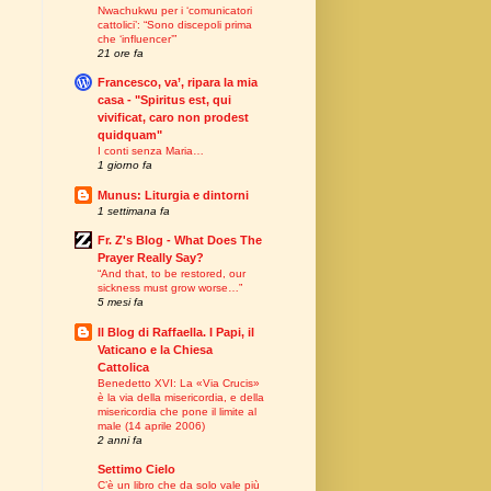
Nwachukwu per i ‘comunicatori
cattolici’: “Sono discepoli prima
che ‘influencer’”
21 ore fa
Francesco, va’, ripara la mia
casa - "Spiritus est, qui
vivificat, caro non prodest
quidquam"
I conti senza Maria…
1 giorno fa
Munus: Liturgia e dintorni
1 settimana fa
Fr. Z's Blog - What Does The
Prayer Really Say?
“And that, to be restored, our
sickness must grow worse…”
5 mesi fa
Il Blog di Raffaella. I Papi, il
Vaticano e la Chiesa
Cattolica
Benedetto XVI: La «Via Crucis»
è la via della misericordia, e della
misericordia che pone il limite al
male (14 aprile 2006)
2 anni fa
Settimo Cielo
C’è un libro che da solo vale più