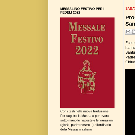
SABA
MESSALINO FESTIVO PER I
FEDELI 2022
Pro
San
Ecco u
hanno 
Santua
Padre 
Chiudo
Con i testi nella nuova traduzione.
Per seguire la Messa e per avere
sotto mano le risposte e le variazioni
(gloria, padre nostro...) all'ordinario
della Messa in italiano