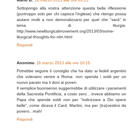
Mario B.
16 marzo 2013 alle ore 09:23
Sottopongo alla vostra attenzione questa bella riflessione
(purtroppo solo per chi capisce l'inglese) che ritengo possa
aiutare molti a non demoralizzarsi per quel che "sarà" in
tema di liturgia:
http://www.newliturgicalmovement.org/2013/03/some-
liturgical-thoughts-for-nlm.html
Rispondi
Anonimo
16 marzo 2013 alle ore 10:15
Potrebbe seguire il consiglio che ha dato ai fedeli argentini
che volevano venire a Roma: non spenda i soldi per un
nuovo parato ma li doni ai poveri.
Il semplice buonsenso suggerirebbe di utilizzare i paramenti
della Sacrestia Pontificia, a costo zero....invece abbiamo un
Papa che spende soldi non per "indirizzare a Dio opere
belle", come diceva il Card. Martini, ma per (tra)vestirsi da
povero...mah!
Rispondi