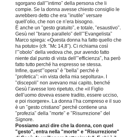
sgorgano dall’"intimo" della persona che li
compie. Se la donna avesse chiesto consiglio le
avrebbero detto che era "inutile" versare
quell’olio, che non ce n’era bisogno.
È anche un "gesto gratuito", e totale, "esaustivo".
Gesù nel "brano parallelo" dell’"Evangelista"
Marco spiega: «Questa donna ha fatto quello che
ha potuto» (cfr. "Mc 14,8"). Ci richiama così
l’"obolo" della vedova che, pur avendo fatto
niente dal punto di vista dell’"efficienza", ha però
fatto tutto perché ha espresso se stessa.
Infine, quest’"opera" è "bella" perché è
"profetica": «in vista della mia sepoltura». I
"discepoli" non avevano mai capito, benché
Gesù l’avesse loro ripetuto, che «il Figlio
dell’uomo doveva essere tradito, essere ucciso,
e poi risorgere». La donna l’ha compreso e il suo
è un "gesto cristiano" perché contiene una
"profezia" della "morte" e "Risurrezione" del
Signore.
Possiamo anzi dire che la donna, con quel
"gesto", entra nella "morte" e "Risurrezione"