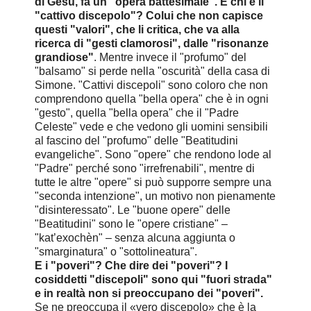
di Gesù, fa un’"opera battesimale". E chi è il
"cattivo discepolo"? Colui che non capisce
questi "valori", che li critica, che va alla
ricerca di "gesti clamorosi", dalle "risonanze
grandiose"
. Mentre invece il "profumo" del
"balsamo" si perde nella "oscurità" della casa di
Simone. "Cattivi discepoli" sono coloro che non
comprendono quella "bella opera" che è in ogni
"gesto", quella "bella opera" che il "Padre
Celeste" vede e che vedono gli uomini sensibili
al fascino del "profumo" delle "Beatitudini
evangeliche". Sono "opere" che rendono lode al
"Padre" perché sono "irrefrenabili", mentre di
tutte le altre "opere" si può supporre sempre una
"seconda intenzione", un motivo non pienamente
"disinteressato". Le "buone opere" delle
"Beatitudini" sono le "opere cristiane" –
"kat’exochèn" – senza alcuna aggiunta o
"smarginatura" o "sottolineatura".
E i "poveri"? Che dire dei "poveri"? I
cosiddetti "discepoli" sono qui "fuori strada"
e in realtà non si preoccupano dei "poveri".
S
e ne preoccupa il «vero discepolo» che è la