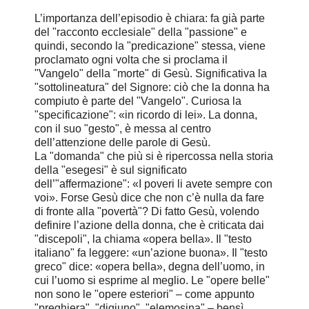
L’importanza dell’episodio è chiara: fa già parte
del "racconto ecclesiale" della "passione" e
quindi, secondo la "predicazione" stessa, viene
proclamato ogni volta che si proclama il
"Vangelo" della "morte" di Gesù. Significativa la
"sottolineatura" del Signore: ciò che la donna ha
compiuto è parte del "Vangelo". Curiosa la
"specificazione": «in ricordo di lei». La donna,
con il suo "gesto", è messa al centro
dell’attenzione delle parole di Gesù.
La "domanda" che più si è ripercossa nella storia
della "esegesi" è sul significato
dell’"affermazione": «I poveri li avete sempre con
voi». Forse Gesù dice che non c’è nulla da fare
di fronte alla "povertà"? Di fatto Gesù, volendo
definire l’azione della donna, che è criticata dai
"discepoli", la chiama «opera bella». Il "testo
italiano" fa leggere: «un’azione buona». Il "testo
greco" dice: «opera bella», degna dell’uomo, in
cui l’uomo si esprime al meglio. Le "opere belle"
non sono le "opere esteriori" – come appunto
"preghiera", "digiuno", "elemosina" – bensì