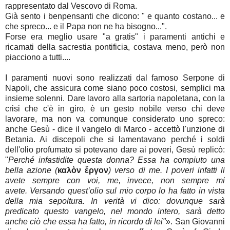
rappresentato dal Vescovo di Roma.
Già sento i benpensanti che dicono: " e quanto costano... e
che spreco... e il Papa non ne ha bisogno...".
Forse era meglio usare "a gratis" i paramenti antichi e
ricamati della sacrestia pontificia, costava meno, però non
piacciono a tutti....
I paramenti nuovi sono realizzati dal famoso Serpone di
Napoli, che assicura come siano poco costosi, semplici ma
insieme solenni. Dare lavoro alla sartoria napoletana, con la
crisi che c'è in giro, è un gesto nobile verso chi deve
lavorare, ma non va comunque considerato uno spreco:
anche Gesù - dice il vangelo di Marco - accettò l'unzione di
Betania. Ai discepoli che si lamentavano perché i soldi
dell'olio profumato si potevano dare ai poveri, Gesù replicò:
"
Perché infastidite questa donna? Essa ha compiuto una
bella azione (
καλὸν ἔργον
) verso di me. I poveri infatti li
avete sempre con voi, me, invece, non sempre mi
avete. Versando quest’olio sul mio corpo lo ha fatto in vista
della mia sepoltura. In verità vi dico: dovunque sarà
predicato questo vangelo, nel mondo intero, sarà detto
anche ciò che essa ha fatto, in ricordo di lei"
». San Giovanni