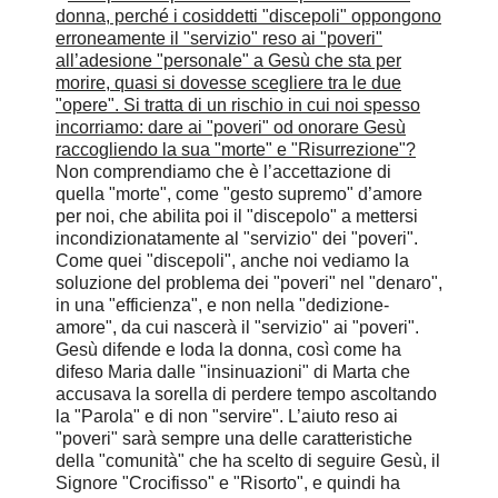
donna, perché i cosiddetti "discepoli" oppongono
erroneamente il "servizio" reso ai "poveri"
all’adesione "personale" a Gesù che sta per
morire, quasi si dovesse scegliere tra le due
"opere". Si tratta di un rischio in cui noi spesso
incorriamo: dare ai "poveri" od onorare Gesù
raccogliendo la sua "morte" e "Risurrezione"?
Non comprendiamo che è l’accettazione di
quella "morte", come "gesto supremo" d’amore
per noi, che abilita poi il "discepolo" a mettersi
incondizionatamente al "servizio" dei "poveri".
Come quei "discepoli", anche noi vediamo la
soluzione del problema dei "poveri" nel "denaro",
in una "efficienza", e non nella "dedizione-
amore", da cui nascerà il "servizio" ai "poveri".
Gesù difende e loda la donna, così come ha
difeso Maria dalle "insinuazioni" di Marta che
accusava la sorella di perdere tempo ascoltando
la "Parola" e di non "servire". L’aiuto reso ai
"poveri" sarà sempre una delle caratteristiche
della "comunità" che ha scelto di seguire Gesù, il
Signore "Crocifisso" e "Risorto", e quindi ha