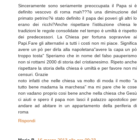
Sinceramente sono seriamente preoccupata il Papa si è
definito vescovo di roma mah???è una diminuzione del
primato petrino?è stato definito il papa dei poveri gli altri lo
erano dei ricchi?Anche rispettare l'istituzione chiesa le
tradizioni le regole consolidate nel tempo è umiltà è rispetto
dei predecessori. La Chiesa per fortuna sopravvive ai
Papi.Fare gli alternativi a tutti i costi non mi piace. Significa
avere un pò per dirla alla napoletana"avere la capa un pò
troppo tosta" Speriamo che in nome del falso pauperismo
non si rottami 2000 di storia del cristianesimo. Ripeto anche
rispettare la storia della chiesa è umiltà e per favore non mi
censuri. Grazie
noto infatti che nelle chiesa va molto di moda il motto "a
tutto bene madama la marchesa" ma mi pare che le cose
non vadano proprio cosi bene anche nella chiesa che Gesù
ci aiuti e spero il papa non lasci il palazzo apostolico per
andare ad abitare in un appartamento della periferia di
roma
Rispondi