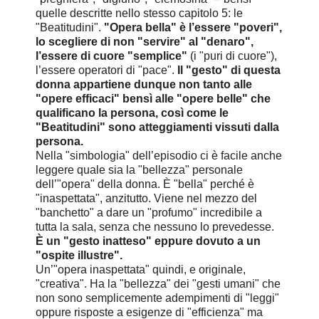
quelle descritte nello stesso capitolo 5: le
"Beatitudini".
"Opera bella" è l’essere "poveri",
lo scegliere di non "servire" al "denaro",
l’essere di cuore "semplice"
(i "puri di cuore"),
l’essere operatori di "pace".
Il "gesto" di questa
donna appartiene dunque non tanto alle
"opere efficaci" bensì alle "opere belle" che
qualificano la persona, così come le
"Beatitudini" sono atteggiamenti vissuti dalla
persona.
Nella "simbologia" dell’episodio ci è facile anche
leggere quale sia la "bellezza" personale
dell’"opera" della donna. È "bella" perché è
"inaspettata", anzitutto. Viene nel mezzo del
"banchetto" a dare un "profumo" incredibile a
tutta la sala, senza che nessuno lo prevedesse.
È un "gesto inatteso" eppure dovuto a un
"ospite illustre".
Un’"opera inaspettata" quindi, e originale,
"creativa". Ha la "bellezza" dei "gesti umani" che
non sono semplicemente adempimenti di "leggi"
oppure risposte a esigenze di "efficienza" ma