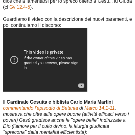
dice che a lamentarsi per lo spreco offerto a Gesù... fu Giuda
(cf
Gv 12,4-5
).
Guardiamo il video con la descrizione dei nuovi paramenti, e
poi continuiamo il discorso:
Il
Cardinale Gesuita e biblista Carlo Maria Martini
commentando l'episodio di Betania
di
Marco 14,1-11
,
mostrava che oltre allle opere buone (attività efficaci verso i
poveri) Gesù gradisce anche le "opere belle" indirizzate a
Dio (l'amore per il culto divino, la liturgia giudicata
"sprecona" dalla mentalità efficientista):