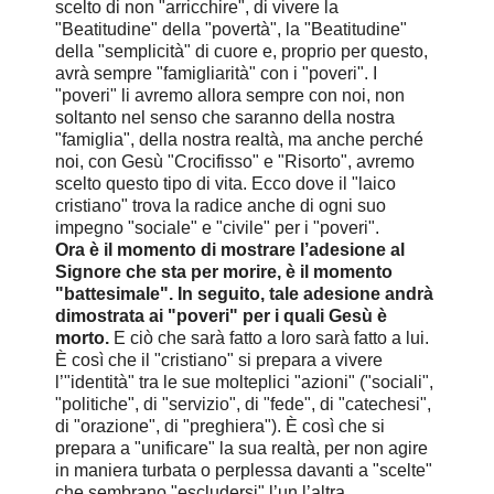
scelto di non "arricchire", di vivere la
"Beatitudine" della "povertà", la "Beatitudine"
della "semplicità" di cuore e, proprio per questo,
avrà sempre "famigliarità" con i "poveri". I
"poveri" li avremo allora sempre con noi, non
soltanto nel senso che saranno della nostra
"famiglia", della nostra realtà, ma anche perché
noi, con Gesù "Crocifisso" e "Risorto", avremo
scelto questo tipo di vita. Ecco dove il "laico
cristiano" trova la radice anche di ogni suo
impegno "sociale" e "civile" per i "poveri".
Ora è il momento di mostrare l’adesione al
Signore che sta per morire, è il momento
"battesimale". In seguito, tale adesione andrà
dimostrata ai "poveri" per i quali Gesù è
morto.
E ciò che sarà fatto a loro sarà fatto a lui.
È così che il "cristiano" si prepara a vivere
l’"identità" tra le sue molteplici "azioni" ("sociali",
"politiche", di "servizio", di "fede", di "catechesi",
di "orazione", di "preghiera"). È così che si
prepara a "unificare" la sua realtà, per non agire
in maniera turbata o perplessa davanti a "scelte"
che sembrano "escludersi" l’un l’altra.