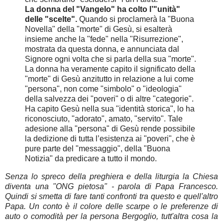
La donna del "Vangelo" ha colto l’"unità"
delle "scelte".
Quando si proclamerà la "Buona
Novella" della "morte" di Gesù, si esalterà
insieme anche la "fede" nella "Risurrezione",
mostrata da questa donna, e annunciata dal
Signore ogni volta che si parla della sua "morte".
La donna ha veramente capito il significato della
"morte" di Gesù anzitutto in relazione a lui come
"persona", non come "simbolo" o "ideologia"
della salvezza dei "poveri" o di altre "categorie".
Ha capito Gesù nella sua "identità storica", lo ha
riconosciuto, "adorato", amato, "servito". Tale
adesione alla "persona" di Gesù rende possibile
la dedizione di tutta l’esistenza ai "poveri", che è
pure parte del "messaggio", della "Buona
Notizia" da predicare a tutto il mondo.
Senza lo spreco della preghiera e della liturgia la Chiesa
diventa una "ONG pietosa" - parola di Papa Francesco.
Quindi si smetta di fare tanti confronti tra questo e quell'altro
Papa. Un conto è il colore delle scarpe o le preferenze di
auto o comodità per la persona Bergoglio, tutt'altra cosa la