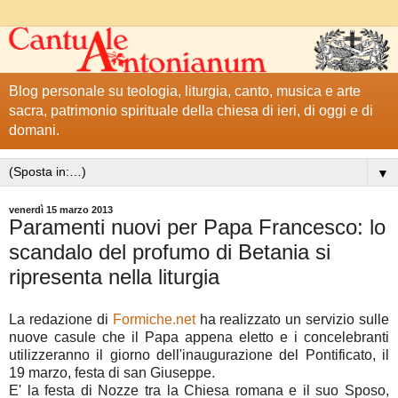
Blog personale su teologia, liturgia, canto, musica e arte
sacra, patrimonio spirituale della chiesa di ieri, di oggi e di
domani.
▼
venerdì 15 marzo 2013
Paramenti nuovi per Papa Francesco: lo
scandalo del profumo di Betania si
ripresenta nella liturgia
La redazione di
Formiche.net
ha realizzato un servizio sulle
nuove casule che il Papa appena eletto e i concelebranti
utilizzeranno il giorno dell'inaugurazione del Pontificato, il
19 marzo, festa di san Giuseppe.
E' la festa di Nozze tra la Chiesa romana e il suo Sposo,