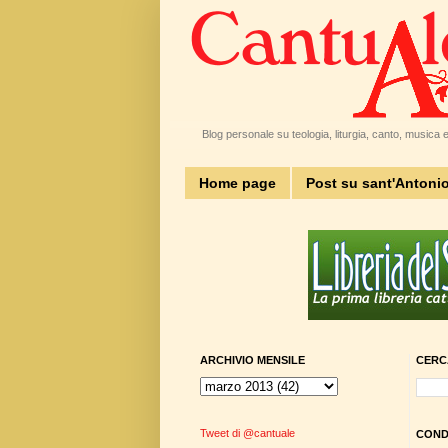
Blog personale su teologia, liturgia, canto, musica e 
Home page
Post su sant'Antoni
ARCHIVIO MENSILE
CERC
Tweet di @cantuale
CONDI