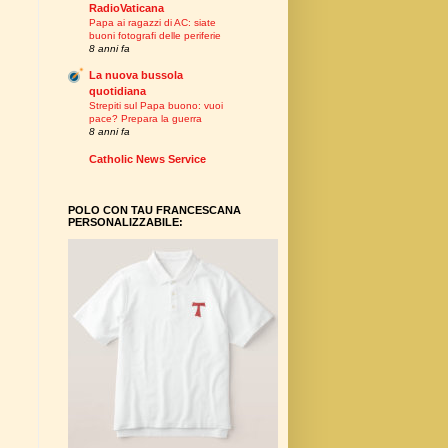
RadioVaticana
Papa ai ragazzi di AC: siate
buoni fotografi delle periferie
8 anni fa
La nuova bussola
quotidiana
Strepiti sul Papa buono: vuoi
pace? Prepara la guerra
8 anni fa
Catholic News Service
POLO CON TAU FRANCESCANA
PERSONALIZZABILE: