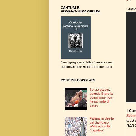
CANTUALE
Guard
ROMANO-SERAPHICUM
Canti gregoriani della Chiesa e canti
particolari dell'Ordine Francescano
POST PIÙ POPOLARI
Senza parole:
quando il fare la
comunione non
ha più nulla di
sacro
Il
Card
Marco
Fatima: in diretta
gradis
dal Santuario.
"sprec
Webcam sulla
"capelina"