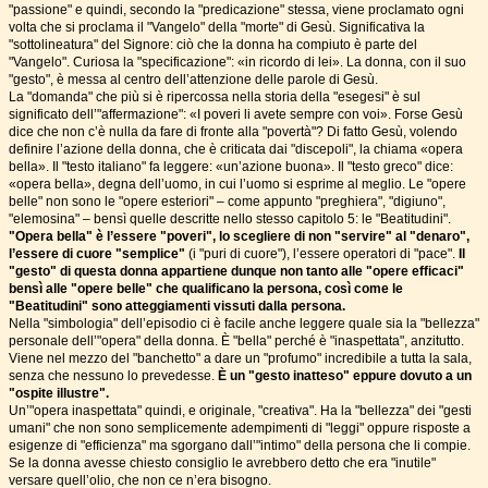
"passione" e quindi, secondo la "predicazione" stessa, viene proclamato ogni
volta che si proclama il "Vangelo" della "morte" di Gesù. Significativa la
"sottolineatura" del Signore: ciò che la donna ha compiuto è parte del
"Vangelo". Curiosa la "specificazione": «in ricordo di lei». La donna, con il suo
"gesto", è messa al centro dell’attenzione delle parole di Gesù.
La "domanda" che più si è ripercossa nella storia della "esegesi" è sul
significato dell’"affermazione": «I poveri li avete sempre con voi». Forse Gesù
dice che non c’è nulla da fare di fronte alla "povertà"? Di fatto Gesù, volendo
definire l’azione della donna, che è criticata dai "discepoli", la chiama «opera
bella». Il "testo italiano" fa leggere: «un’azione buona». Il "testo greco" dice:
«opera bella», degna dell’uomo, in cui l’uomo si esprime al meglio. Le "opere
belle" non sono le "opere esteriori" – come appunto "preghiera", "digiuno",
"elemosina" – bensì quelle descritte nello stesso capitolo 5: le "Beatitudini".
"Opera bella" è l’essere "poveri", lo scegliere di non "servire" al "denaro",
l’essere di cuore "semplice"
(i "puri di cuore"), l’essere operatori di "pace".
Il
"gesto" di questa donna appartiene dunque non tanto alle "opere efficaci"
bensì alle "opere belle" che qualificano la persona, così come le
"Beatitudini" sono atteggiamenti vissuti dalla persona.
Nella "simbologia" dell’episodio ci è facile anche leggere quale sia la "bellezza"
personale dell’"opera" della donna. È "bella" perché è "inaspettata", anzitutto.
Viene nel mezzo del "banchetto" a dare un "profumo" incredibile a tutta la sala,
senza che nessuno lo prevedesse.
È un "gesto inatteso" eppure dovuto a un
"ospite illustre".
Un’"opera inaspettata" quindi, e originale, "creativa". Ha la "bellezza" dei "gesti
umani" che non sono semplicemente adempimenti di "leggi" oppure risposte a
esigenze di "efficienza" ma sgorgano dall’"intimo" della persona che li compie.
Se la donna avesse chiesto consiglio le avrebbero detto che era "inutile"
versare quell’olio, che non ce n’era bisogno.