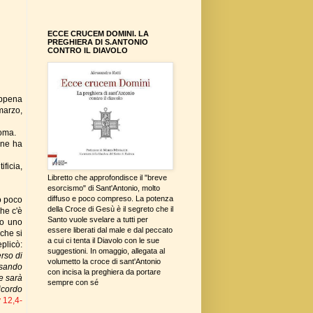
ECCE CRUCEM DOMINI. LA
PREGHIERA DI S.ANTONIO
CONTRO IL DIAVOLO
appena
 marzo,
Roma.
 ne ha
ficia,
Libretto che approfondisce il "breve
esorcismo" di Sant'Antonio, molto
diffuso e poco compreso. La potenza
o poco
della Croce di Gesù è il segreto che il
he c'è
Santo vuole svelare a tutti per
to uno
essere liberati dal male e dal peccato
 che si
a cui ci tenta il Diavolo con le sue
plicò:
suggestioni. In omaggio, allegata al
erso di
volumetto la croce di sant'Antonio
rsando
con incisa la preghiera da portare
ue sarà
sempre con sé
icordo
 12,4-