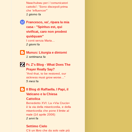
Nwachukwu per i ‘comunicatori
cattolici’: “Sono discepoli prima
che ‘influencer’”
1 giorno fa
Francesco, va’, ripara la mia
casa - "Spiritus est, qui
vivificat, caro non prodest
quidquam"
I conti senza Maria…
2 giorni fa
Munus: Liturgia e dintorni
1 settimana fa
Fr. Z's Blog - What Does The
Prayer Really Say?
“And that, to be restored, our
sickness must grow worse…”
5 mesi fa
Il Blog di Raffaella. I Papi, il
Vaticano e la Chiesa
Cattolica
Benedetto XVI: La «Via Crucis»
è la via della misericordia, e della
misericordia che pone il limite al
male (14 aprile 2006)
2 anni fa
Settimo Cielo
C’è un libro che da solo vale più