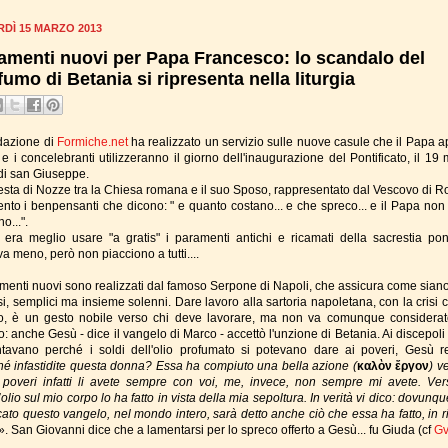
DÌ 15 MARZO 2013
amenti nuovi per Papa Francesco: lo scandalo del
fumo di Betania si ripresenta nella liturgia
dazione di
Formiche.net
ha realizzato un servizio sulle nuove casule che il Papa 
 e i concelebranti utilizzeranno il giorno dell'inaugurazione del Pontificato, il 19
 di san Giuseppe.
 festa di Nozze tra la Chiesa romana e il suo Sposo, rappresentato dal Vescovo di 
ento i benpensanti che dicono: " e quanto costano... e che spreco... e il Papa non
o...".
 era meglio usare "a gratis" i paramenti antichi e ricamati della sacrestia ponti
a meno, però non piacciono a tutti....
amenti nuovi sono realizzati dal famoso Serpone di Napoli, che assicura come sian
i, semplici ma insieme solenni. Dare lavoro alla sartoria napoletana, con la crisi c
ro, è un gesto nobile verso chi deve lavorare, ma non va comunque considera
: anche Gesù - dice il vangelo di Marco - accettò l'unzione di Betania. Ai discepoli
tavano perché i soldi dell'olio profumato si potevano dare ai poveri, Gesù re
hé infastidite questa donna? Essa ha compiuto una bella azione (
καλὸν ἔργον
) v
 poveri infatti li avete sempre con voi, me, invece, non sempre mi avete. Ve
olio sul mio corpo lo ha fatto in vista della mia sepoltura. In verità vi dico: dovunq
cato questo vangelo, nel mondo intero, sarà detto anche ciò che essa ha fatto, in r
». San Giovanni dice che a lamentarsi per lo spreco offerto a Gesù... fu Giuda (cf
Gv