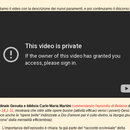
iamo il video con la descrizione dei nuovi paramenti, e poi continuiamo il discorso:
inale Gesuita e biblista Carlo Maria Martini
commentando l'episodio di Betania
d
 14,1-11
, mostrava che oltre allle opere buone (attività efficaci verso i poveri) Gesù
ce anche le "opere belle" indirizzate a Dio (l'amore per il culto divino, la liturgia gi
ona" dalla mentalità efficientista):
L’importanza dell’episodio è chiara: fa già parte del "racconto ecclesiale" della