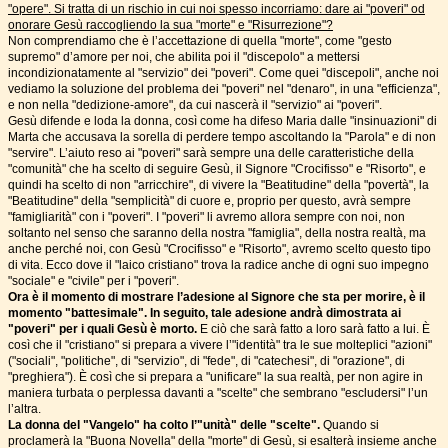
"opere". Si tratta di un rischio in cui noi spesso incorriamo: dare ai "poveri" od
onorare Gesù raccogliendo la sua "morte" e "Risurrezione"?
Non comprendiamo che è l’accettazione di quella "morte", come "gesto
supremo" d’amore per noi, che abilita poi il "discepolo" a mettersi
incondizionatamente al "servizio" dei "poveri". Come quei "discepoli", anche noi
vediamo la soluzione del problema dei "poveri" nel "denaro", in una "efficienza",
e non nella "dedizione-amore", da cui nascerà il "servizio" ai "poveri".
Gesù difende e loda la donna, così come ha difeso Maria dalle "insinuazioni" di
Marta che accusava la sorella di perdere tempo ascoltando la "Parola" e di non
"servire". L’aiuto reso ai "poveri" sarà sempre una delle caratteristiche della
"comunità" che ha scelto di seguire Gesù, il Signore "Crocifisso" e "Risorto", e
quindi ha scelto di non "arricchire", di vivere la "Beatitudine" della "povertà", la
"Beatitudine" della "semplicità" di cuore e, proprio per questo, avrà sempre
"famigliarità" con i "poveri". I "poveri" li avremo allora sempre con noi, non
soltanto nel senso che saranno della nostra "famiglia", della nostra realtà, ma
anche perché noi, con Gesù "Crocifisso" e "Risorto", avremo scelto questo tipo
di vita. Ecco dove il "laico cristiano" trova la radice anche di ogni suo impegno
"sociale" e "civile" per i "poveri".
Ora è il momento di mostrare l’adesione al Signore che sta per morire, è il
momento "battesimale". In seguito, tale adesione andrà dimostrata ai
"poveri" per i quali Gesù è morto.
E ciò che sarà fatto a loro sarà fatto a lui. È
così che il "cristiano" si prepara a vivere l’"identità" tra le sue molteplici "azioni"
("sociali", "politiche", di "servizio", di "fede", di "catechesi", di "orazione", di
"preghiera"). È così che si prepara a "unificare" la sua realtà, per non agire in
maniera turbata o perplessa davanti a "scelte" che sembrano "escludersi" l’un
l’altra.
La donna del "Vangelo" ha colto l’"unità" delle "scelte".
Quando si
proclamerà la "Buona Novella" della "morte" di Gesù, si esalterà insieme anche