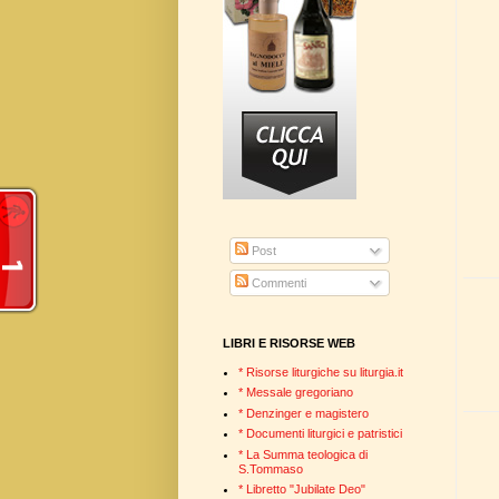
Post
Commenti
LIBRI E RISORSE WEB
* Risorse liturgiche su liturgia.it
* Messale gregoriano
* Denzinger e magistero
* Documenti liturgici e patristici
* La Summa teologica di
S.Tommaso
* Libretto "Jubilate Deo"