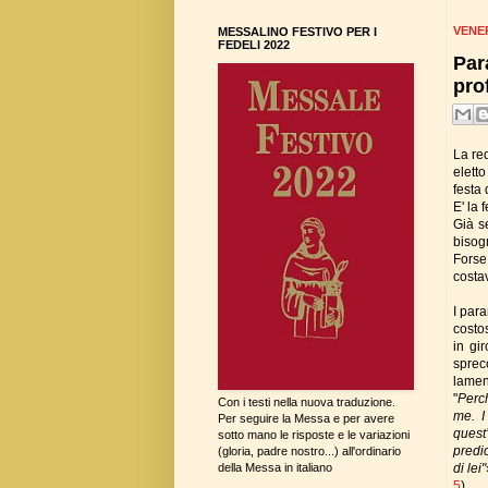
VENER
MESSALINO FESTIVO PER I
FEDELI 2022
Par
pro
La re
eletto
festa
E' la
Già s
bisogn
Forse
costav
I par
costos
in gi
spreco
lamen
"
Perc
Con i testi nella nuova traduzione.
me. I
Per seguire la Messa e per avere
quest’
sotto mano le risposte e le variazioni
predi
(gloria, padre nostro...) all'ordinario
di lei"
della Messa in italiano
5
).