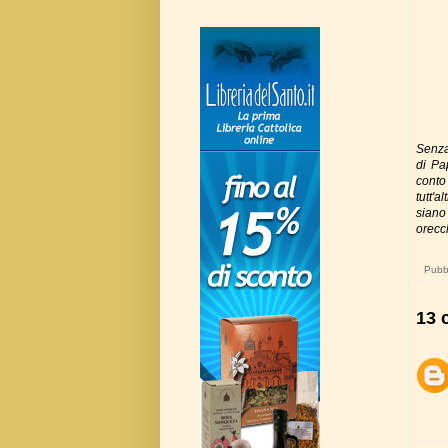
Senza
di Pa
conto
tutt'a
siano 
orecch
Pubbl
13 