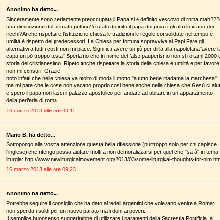
Anonimo ha detto...
Sinceramente sono seriamente preoccupata il Papa si è definito vescovo di roma mah???
una diminuzione del primato petrino?è stato definito il papa dei poveri gli altri lo erano dei
ricchi?Anche rispettare l'istituzione chiesa le tradizioni le regole consolidate nel tempo è
umiltà è rispetto dei predecessori. La Chiesa per fortuna sopravvive ai Papi.Fare gli
alternativi a tutti i costi non mi piace. Significa avere un pò per dirla alla napoletana"avere l
capa un pò troppo tosta" Speriamo che in nome del falso pauperismo non si rottami 2000 d
storia del cristianesimo. Ripeto anche rispettare la storia della chiesa è umiltà e per favore
non mi censuri. Grazie
noto infatti che nelle chiesa va molto di moda il motto "a tutto bene madama la marchesa"
ma mi pare che le cose non vadano proprio cosi bene anche nella chiesa che Gesù ci aiut
e spero il papa non lasci il palazzo apostolico per andare ad abitare in un appartamento
della periferia di roma
16 marzo 2013 alle ore 06:11
Mario B. ha detto...
Sottopongo alla vostra attenzione questa bella riflessione (purtroppo solo per chi capisce
l'inglese) che ritengo possa aiutare molti a non demoralizzarsi per quel che "sarà" in tema 
liturgia: http://www.newliturgicalmovement.org/2013/03/some-liturgical-thoughts-for-nlm.ht
16 marzo 2013 alle ore 09:23
Anonimo ha detto...
Potrebbe seguire il consiglio che ha dato ai fedeli argentini che volevano venire a Roma:
non spenda i soldi per un nuovo parato ma li doni ai poveri.
Il semplice buonsenso suggerirebbe di utilizzare i paramenti della Sacrestia Pontificia, a