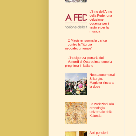
L'inno dell'Anno
della Fede: una
delusione
cocente per il
testo e per la
musica
E Magister suona la carica
contro la "liturgia
neocatecumenale"
L'indulgenza plenaria dei
Venerdì di Quaresima: ecco la
preghiera in italiano
Neocatecumenali
& liturgie:
Magister rincara
la dose
Le variazioni alla
cronologia
universale della
Kalenda.
Altri pensieri