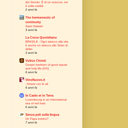
del Sinodo. È di un vescovo, ed
è sulla castità
2 anni fa
The hermeneutic of
continuity
Saint Gabriel
3 anni fa
La Croce Quotidiano
BRASILE - Ogni attacco alla vita
è anche un attacco allo Stato di
diritto
3 anni fa
Vultus Christi
Certain brethren of good repute
and holy life (XXI)
6 anni fa
VinoNuovo.it
- Amore con le ali
6 anni fa
In Caelo et in Terra
Luxembourg in an international
sea of red hats
6 anni fa
Senza peli sulla lingua
Un Papa eretico?
7 anni fa