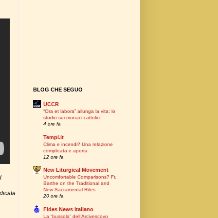
BLOG CHE SEGUO
UCCR
“Ora et labora” allunga la vita: lo
studio sui monaci cattolici
4 ore fa
Tempi.it
Clima e incendi? Una relazione
complicata e aperta
12 ore fa
New Liturgical Movement
i
Uncomfortable Comparisons? Fr.
Barthe on the Traditional and
New Sacramental Rites
udicata
20 ore fa
Fides News Italiano
La “bussola” dell’Arcivescovo