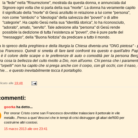
la "fede" nella "Risurrezione", mostrata da questa donna, e annunciata dal
Signore ogni volta che si parla della sua "morte". La donna ha veramente capito
il significato della "morte" di Gesù anzitutto in relazione a lui come "persona",
non come "simbolo" o "ideologia" della salvezza dei "poveri" o di altre
"categorie". Ha capito Gesù nella sua "identità storica", lo ha riconosciuto,
"adorato", amato, "servito". Tale adesione alla "persona" di Gesù rende
possibile la dedizione di tutta l’esistenza ai "poveri", che è pure parte del
"messaggio", della "Buona Notizia" da predicare a tutto il mondo.
 lo spreco della preghiera e della liturgia la Chiesa diventa una "ONG pietosa" - 
pa Francesco. Quindi si smetta di fare tanti confronti tra questo e quell'altro Pa
 è il colore delle scarpe o le preferenze di auto o comodità per la persona Berg
ltra cosa la bellezza del culto rivolto a Dio, non all'uomo. Chi pensa che i parament
"orpelli" non ha capito che si prega anche con il corpo, con gli occhi, con il naso,
ie.... e questo inevitabilmente tocca il portafoglio.
icato alle
19:48
commenti:
goorka
ha detto...
Per onorar Cristo come san Francesco dovrebbe tralasciare il pettorale in vile
metallo...Penso a quei Vescovi che in tempi di crisi distruggon gli altari del'600 per
costruirne altri costosi.
15 marzo 2013 alle ore 23:41