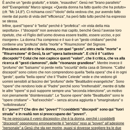
È anche un "gesto gratuito", e totale, "esaustivo". Gesù nel "brano parallelo"
dell’"Evangelista" Marco spiega: «Questa donna ha fatto quello che ha potuto»
(cfr. "Mc 14,8"). Ci richiama così l’"obolo" della vedova che, pur avendo fatto
niente dal punto di vista dell’"efficienza", ha però fatto tutto perché ha espresso
se stessa.
Infine, quest’"opera" è "bella" perché è "profetica": «in vista della mia
sepoltura». I "discepoli" non avevano mai capito, benché Gesù l’avesse loro
ripetuto, che «il Figlio dell’uomo doveva essere tradito, essere ucciso, e poi
risorgere». La donna l’ha compreso e il suo è un "gesto cristiano" perché
contiene una "profezia" della "morte" e "Risurrezione" del Signore.
Possiamo anzi dire che la donna, con quel "gesto", entra nella "morte" e
"Risurrezione" di Gesù, fa un’"opera battesimale". E chi è il "cattivo
discepolo"? Colui che non capisce questi "valori", che li critica, che va alla
ricerca di "gesti clamorosi", dalle "risonanze grandiose"
. Mentre invece il
"profumo" del "balsamo" si perde nella "oscurità" della casa di Simone. "Cattivi
discepoli" sono coloro che non comprendono quella "bella opera" che è in ogni
"gesto", quella "bella opera" che il "Padre Celeste" vede e che vedono gli
uomini sensibili al fascino del "profumo" delle "Beatitudini evangeliche". Sono
"opere" che rendono lode al "Padre" perché sono "irrefrenabili", mentre di tutte
le altre "opere" si può supporre sempre una "seconda intenzione", un motivo
non pienamente "disinteressato". Le "buone opere" delle "Beatitudini" sono le
"opere cristiane" – "kat’exochèn" – senza alcuna aggiunta o "smarginatura" o
"sottolineatura".
E i "poveri"? Che dire dei "poveri"? I cosiddetti "discepoli" sono qui "fuori
strada" e in realtà non si preoccupano dei "poveri".
S
e ne preoccupa il «vero discepolo» che è la donna, perché i cosiddetti
"discepoli" oppongono erroneamente il "servizio" reso ai "poveri" all’adesione
"personale" a Gesù che sta per morire, quasi si dovesse scegliere tra le due