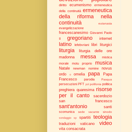
ecumenismo
diritto
ermeneutica
ermeneutica
della continuità
della riforma nella
continuità
eutanasia
evangelizzazione
francescanesimo
Giovanni Paolo
gregoriano
internet
II
latino
libri liturgici
lefebvriani
liturgia
liturgia delle ore
messa
madonna
mistica
musica
morale
motu proprio
Natale
novus
newman
nomine
papa
ordo
omelia
Papa
o
Francesco
parodia
Pasqua
persecuzioni
PFT
politica
polifonia
pol
risorse
preghiera
quaresima
per il canto
sacerdozio
san francesco
sant'antonio
santi
scomunica
sede vacante
sinodo
teologia
spartiti
sondaggio
sp
video
traduzioni
vaticano
vita consacrata