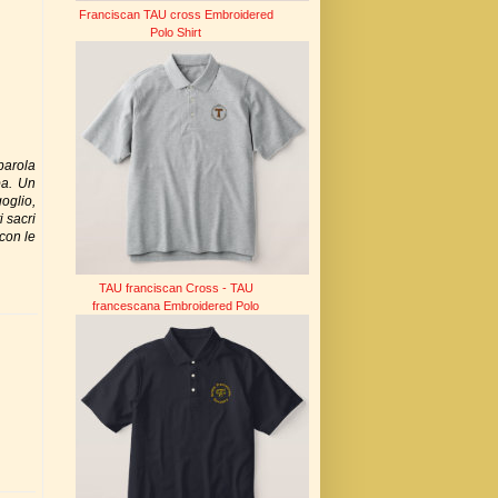
Franciscan TAU cross Embroidered
Polo Shirt
parola
pa. Un
oglio,
i sacri
 con le
TAU franciscan Cross - TAU
francescana Embroidered Polo