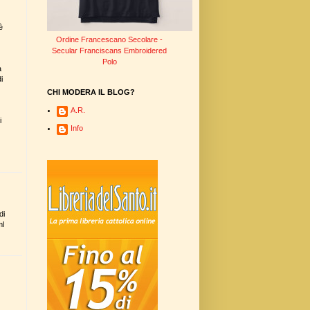
è
Ordine Francescano Secolare -
Secular Franciscans Embroidered
Polo
a
i
CHI MODERA IL BLOG?
A.R.
i
Info
di
ml