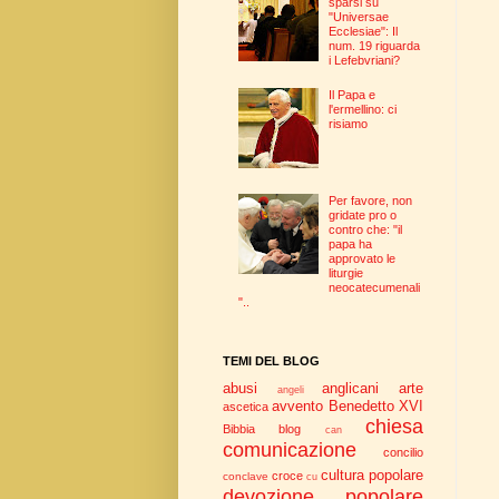
sparsi su
"Universae
Ecclesiae": Il
num. 19 riguarda
i Lefebvriani?
Il Papa e
l'ermellino: ci
risiamo
Per favore, non
gridate pro o
contro che: "il
papa ha
approvato le
liturgie
neocatecumenali
"..
TEMI DEL BLOG
abusi
anglicani
arte
angeli
avvento
Benedetto XVI
ascetica
chiesa
Bibbia
blog
can
comunicazione
concilio
cultura popolare
croce
conclave
cu
devozione popolare