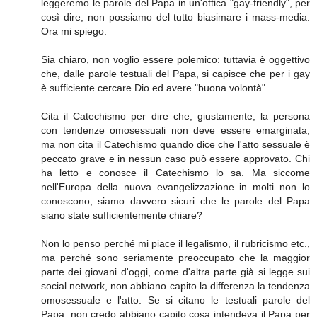
leggeremo le parole del Papa in un'ottica "gay-friendly", per
così dire, non possiamo del tutto biasimare i mass-media.
Ora mi spiego.
Sia chiaro, non voglio essere polemico: tuttavia è oggettivo
che, dalle parole testuali del Papa, si capisce che per i gay
è sufficiente cercare Dio ed avere "buona volontà".
Cita il Catechismo per dire che, giustamente, la persona
con tendenze omosessuali non deve essere emarginata;
ma non cita il Catechismo quando dice che l'atto sessuale è
peccato grave e in nessun caso può essere approvato. Chi
ha letto e conosce il Catechismo lo sa. Ma siccome
nell'Europa della nuova evangelizzazione in molti non lo
conoscono, siamo davvero sicuri che le parole del Papa
siano state sufficientemente chiare?
Non lo penso perché mi piace il legalismo, il rubricismo etc.,
ma perché sono seriamente preoccupato che la maggior
parte dei giovani d'oggi, come d'altra parte già si legge sui
social network, non abbiano capito la differenza la tendenza
omosessuale e l'atto. Se si citano le testuali parole del
Papa, non credo abbiano capito cosa intendeva il Papa per