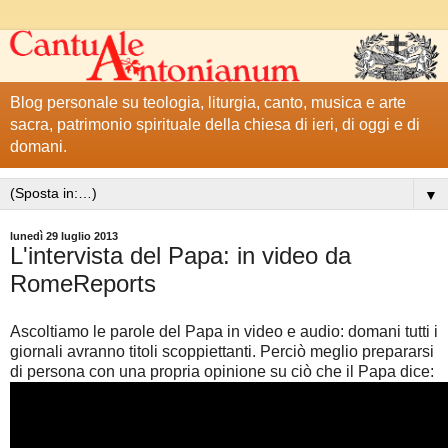
Blog personale su teologia, liturgia, canto, musica e arte
sacra, patrimonio spirituale della chiesa di ieri, di oggi e di
domani.
▼
lunedì 29 luglio 2013
L'intervista del Papa: in video da
RomeReports
Ascoltiamo le parole del Papa in video e audio: domani tutti i
giornali avranno titoli scoppiettanti. Perciò meglio prepararsi
di persona con una propria opinione su ciò che il Papa dice: