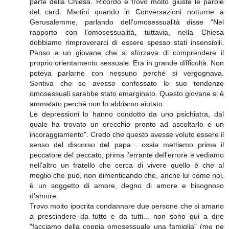
parte della Chiesa. Ricordo e trovo molto giuste le parole
del card. Martini quando in Conversazioni notturne a
Gerusalemme, parlando dell'omosessualità disse "Nel
rapporto con l’omosessualità, tuttavia, nella Chiesa
dobbiamo rimproverarci di essere spesso stati insensibili.
Penso a un giovane che si sforzava di comprendere il
proprio orientamento sessuale. Era in grande difficoltà. Non
poteva parlarne con nessuno perché si vergognava.
Sentiva che se avesse confessato le sue tendenze
omosessuali sarebbe stato emarginato. Questo giovane si è
ammalato perché non lo abbiamo aiutato.
Le depressioni lo hanno condotto da uno psichiatra, dal
quale ha trovato un orecchio pronto ad ascoltarlo e un
incoraggiamento". Credo che questo avesse voluto essere il
senso del discorso del papa... ossia mettiamo prima il
peccatore del peccato, prima l'errante dell'errore e vediamo
nell'altro un fratello che cerca di vivere quello è che al
meglio che può, non dimenticando che, anche lui come noi,
è un soggetto di amore, degno di amore e bisognoso
d'amore.
Trovo molto ipocrita condannare due persone che si amano
a prescindere da tutto e da tutti... non sono qui a dire
"facciamo della coppia omosessuale una famiglia" (me ne