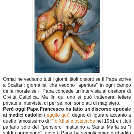
Ormai ne vediamo tutti i giorni: titoli distorti se il Papa scrive
a Scalfari; giornalisti che vedono "aperture" in ogni campo
della morale se il Papa concede un'intervista al direttore di
Civiltà Cattolica. Ma fin qui uno si può trattenere: lettere
private e interviste, di per sè, non sono atti di magistero.
Però oggi Papa Francesco ha fatto un discorso epocale
ai medici cattolici
(
leggilo qui)
, degno di figurare accanto a
quello famosissimo di
Pio XII alle ostetriche
nel 1951 e i titoli
parlano solo del "pensiero" mattutino a Santa Marta su "i
soldi corrompono", dove il Papa ha semplicemente ribadito