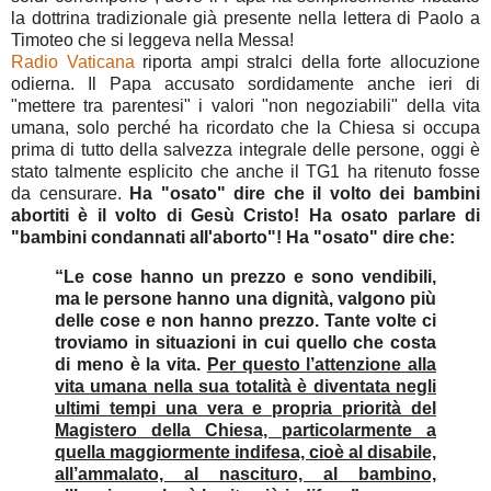
la dottrina tradizionale già presente nella lettera di Paolo a
Timoteo che si leggeva nella Messa!
Radio Vaticana
riporta ampi stralci della forte allocuzione
odierna. Il Papa accusato sordidamente anche ieri di
"mettere tra parentesi" i valori "non negoziabili" della vita
umana, solo perché ha ricordato che la Chiesa si occupa
prima di tutto della salvezza integrale delle persone, oggi è
stato talmente esplicito che anche il TG1 ha ritenuto fosse
da censurare.
Ha "osato" dire che il volto dei bambini
abortiti è il volto di Gesù Cristo! Ha osato parlare di
"bambini condannati all'aborto"! Ha "osato" dire che:
“Le cose hanno un prezzo e sono vendibili,
ma le persone hanno una dignità, valgono più
delle cose e non hanno prezzo. Tante volte ci
troviamo in situazioni in cui quello che costa
di meno è la vita.
Per questo l’attenzione alla
vita umana nella sua totalità è diventata negli
ultimi tempi una vera e propria priorità del
Magistero della Chiesa, particolarmente a
quella maggiormente indifesa, cioè al disabile,
all’ammalato, al nascituro, al bambino,