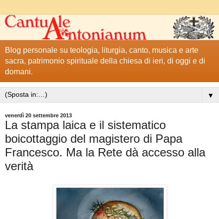
Blog personale su teologia, liturgia, canto, musica e arte
sacra, patrimonio spirituale della chiesa di ieri, di oggi e di
domani.
▼
venerdì 20 settembre 2013
La stampa laica e il sistematico
boicottaggio del magistero di Papa
Francesco. Ma la Rete dà accesso alla
verità