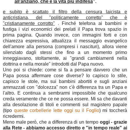
all’anziano, che è la vita più indifesa
”.
e subito è scattato il filtro della censura laicista e
anticristiana, del "politicamente corretto" che è
"cristianamente corrotto"
. Finché telefona ai bambini e
fustiga i vizi economici dei prelati il Papa trova spazio in
prima pagina. Quando invece, con immagini forti e con
chiarezza espressiva, attualizza il messaggio evangelico
dell'amore alla persona (compresi i nascituri), allora viene
silenziato dagli stessi che fino a un momento primo
inneggiavano, stoltamente, ai "grandi cambiamenti nella
dottrina e nella morale" introdotti dal Papa nuovo.
Uno poi si chiede: come si fa a pensare davvero che un
Papa possa affermare cose diverse? Io capisco lo stile,
capisco le stole, ma sui bambini abortiti e sugli anziani
ammazzati con "dolcezza" non c'è differenza tra un Papa e
l'altro. E continua a sembrarmi impossibile che qualcuno
creda veramente che ce ne possa essere. Mi sa che davanti
alla desolazione di titoli e commenti sul magistero papale
(tipo
queste corbellerie lette oggi su il Foglio
) mi toccherà
ricredermi.
Meno male però, che a differenza di un tempo
oggi - grazie
alla Rete - abbiamo accesso diretto e "in tempo reale" ai