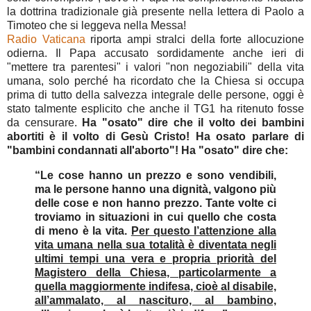
la dottrina tradizionale già presente nella lettera di Paolo a
Timoteo che si leggeva nella Messa!
Radio Vaticana
riporta ampi stralci della forte allocuzione
odierna. Il Papa accusato sordidamente anche ieri di
"mettere tra parentesi" i valori "non negoziabili" della vita
umana, solo perché ha ricordato che la Chiesa si occupa
prima di tutto della salvezza integrale delle persone, oggi è
stato talmente esplicito che anche il TG1 ha ritenuto fosse
da censurare.
Ha "osato" dire che il volto dei bambini
abortiti è il volto di Gesù Cristo! Ha osato parlare di
"bambini condannati all'aborto"! Ha "osato" dire che:
“Le cose hanno un prezzo e sono vendibili,
ma le persone hanno una dignità, valgono più
delle cose e non hanno prezzo. Tante volte ci
troviamo in situazioni in cui quello che costa
di meno è la vita.
Per questo l’attenzione alla
vita umana nella sua totalità è diventata negli
ultimi tempi una vera e propria priorità del
Magistero della Chiesa, particolarmente a
quella maggiormente indifesa, cioè al disabile,
all’ammalato, al nascituro, al bambino,