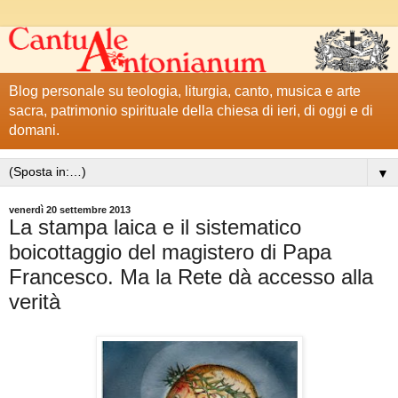
Blog personale su teologia, liturgia, canto, musica e arte
sacra, patrimonio spirituale della chiesa di ieri, di oggi e di
domani.
▼
venerdì 20 settembre 2013
La stampa laica e il sistematico
boicottaggio del magistero di Papa
Francesco. Ma la Rete dà accesso alla
verità