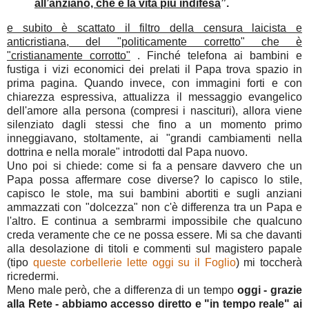
all’anziano, che è la vita più indifesa
”.
e subito è scattato il filtro della censura laicista e
anticristiana, del "politicamente corretto" che è
"cristianamente corrotto"
. Finché telefona ai bambini e
fustiga i vizi economici dei prelati il Papa trova spazio in
prima pagina. Quando invece, con immagini forti e con
chiarezza espressiva, attualizza il messaggio evangelico
dell'amore alla persona (compresi i nascituri), allora viene
silenziato dagli stessi che fino a un momento primo
inneggiavano, stoltamente, ai "grandi cambiamenti nella
dottrina e nella morale" introdotti dal Papa nuovo.
Uno poi si chiede: come si fa a pensare davvero che un
Papa possa affermare cose diverse? Io capisco lo stile,
capisco le stole, ma sui bambini abortiti e sugli anziani
ammazzati con "dolcezza" non c'è differenza tra un Papa e
l'altro. E continua a sembrarmi impossibile che qualcuno
creda veramente che ce ne possa essere. Mi sa che davanti
alla desolazione di titoli e commenti sul magistero papale
(tipo
queste corbellerie lette oggi su il Foglio
) mi toccherà
ricredermi.
Meno male però, che a differenza di un tempo
oggi - grazie
alla Rete - abbiamo accesso diretto e "in tempo reale" ai