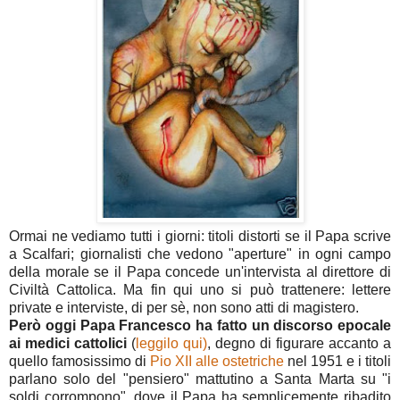
Ormai ne vediamo tutti i giorni: titoli distorti se il Papa scrive
a Scalfari; giornalisti che vedono "aperture" in ogni campo
della morale se il Papa concede un'intervista al direttore di
Civiltà Cattolica. Ma fin qui uno si può trattenere: lettere
private e interviste, di per sè, non sono atti di magistero.
Però oggi Papa Francesco ha fatto un discorso epocale
ai medici cattolici
(
leggilo qui)
, degno di figurare accanto a
quello famosissimo di
Pio XII alle ostetriche
nel 1951 e i titoli
parlano solo del "pensiero" mattutino a Santa Marta su "i
soldi corrompono", dove il Papa ha semplicemente ribadito