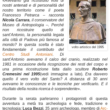
«
Avevamo già
ricostruito volti di
nostri antenati e di personalità del
nostro territorio come il poeta
Francesco Petrarca – racconta
Nicola Carrara
, il conservatore del
Museo di Antropologia –. Perché
non ricostruire quello di
sant’Antonio, la personalità legata
alla città di Padova più famosa al
mondo? In questa scelta è stato
volto artistico del 1995
fondamentale il contributo del
Centro Studi Antoniani
. Di
sant’Antonio avevamo il calco del cranio, realizzato nel
1981 in occasione della ricognizione dei resti del corpo e
una prima ricostruzione fatta dallo scultore
Roberto
Cremesini nel 1995
(vedi immagine a lato).
Era davvero
quello il vero volto del Santo? A distanza di 30 anni
avevamo le conoscenze e le tecniche per verificarlo. E il
risultato della nostra ricerca è sorprendente
».
Durante la serata parleranno i protagonisti di questa
avventura a metà tra archeologia e fede, tradizione e
tecnologia:
Luca Bezzi
, 35 anni archeologo, membro di
Arc-