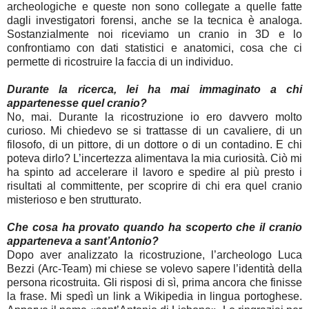
archeologiche e queste non sono collegate a quelle fatte
dagli investigatori forensi, anche se la tecnica è analoga.
Sostanzialmente noi riceviamo un cranio in 3D e lo
confrontiamo con dati statistici e anatomici, cosa che ci
permette di ricostruire la faccia di un individuo.
Durante la ricerca, lei ha mai immaginato a chi
appartenesse quel cranio?
No, mai. Durante la ricostruzione io ero davvero molto
curioso. Mi chiedevo se si trattasse di un cavaliere, di un
filosofo, di un pittore, di un dottore o di un contadino. E chi
poteva dirlo? L’incertezza alimentava la mia curiosità. Ciò mi
ha spinto ad accelerare il lavoro e spedire al più presto i
risultati al committente, per scoprire di chi era quel cranio
misterioso e ben strutturato.
Che cosa ha provato quando ha scoperto che il cranio
apparteneva a sant’Antonio?
Dopo aver analizzato la ricostruzione, l’archeologo Luca
Bezzi (Arc-Team) mi chiese se volevo sapere l’identità della
persona ricostruita. Gli risposi di sì, prima ancora che finisse
la frase. Mi spedì un link a Wikipedia in lingua portoghese.