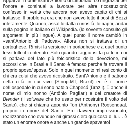
Apparve il nome «sant’Antonio di Lisbona». Lo ringraziai per
l’onore e continuai a lavorare per altre ricostruzioni;
confesso in verità che ancora non avevo capito di chi si
trattasse. Il problema era che non avevo letto il post di Bezzi
interamente. Quando, assalito dalla curiosità, lo riaprii, andai
sulla pagina in italiano di Wikipedia. (Io sovente consulto gli
argomenti in più lingue). A quel punto il nome cambiò in
«sant’Antonio di Padova». Allora non si trattava di un
portoghese. Rimisi la versione in portoghese e a quel punto
lessi tutto il contenuto. Solo quando raggiunsi la parte in cui
si parlava del lato più folcloristico della devozione, mi
accorsi che in Brasile il Santo è famoso perché fa trovare il
proprio sposo/ sposa. Solo in quel momento mi resi conto di
chi era colui che avevo ricostruito. Sant’Antonio è il patrono
della città in cui vivo (Sinop-MT, Brazil) ed è il nome
dell’ospedale in cui sono nato a Chapecó (Brazil). È anche il
nome di mio nonno (Antônio Pagliari) e del creatore di
Blender
(il software che ho usato per ricostruire il volto del
Santo), che si chiama appunto Ton (Anthony) Roosendaal,
proprio in onore del Santo. Ero davvero impressionato,
realizzando che ovunque mi girassi c’era qualcosa di lui… è
stato un enorme onore e anche un grande spavento!