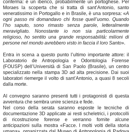
conferma: è un iberico, probabilmente un portoghese. Per
Moraes la scoperta che si tratta di sant’Antonio, santo
veneratissimo in Portogallo e in Brasile, è una sorpresa: «
A
ogni passo mi domandavo chi fosse quell’uomo. Quando
l’ho saputo, sono rimasto senza parole, letteralmente
meravigliato. Nonostante io non sia particolarmente
religioso, ho sentito una grande responsabilità: milioni di
persone nel mondo avrebbero visto in faccia il loro Santo
».
Entra in scena a questo punto l’ultimo importante attore: il
Laboratorio de Antropologia e Odontologia Forense
(FOUSP) dell’Università di San Paolo (Brasile), un centro
specializzato nella stampa 3D ad alta precisione. Dai suoi
laboratori riemerge il volto di sant’Antonio, a quasi 8 secoli
dalla morte.
Al convegno saranno presenti tutti i protagonisti di questa
avventura che sembra unire scienza e fede.
Nel corso della serata saranno esposte le tecniche di
documentazione 3D applicate ai resti scheletrici, i protocolli
di ricostruzione forense e verranno fornite alcune
anticipazioni sulla mostra «Facce. I molti volti della storia
umana», organizzata dal Museo di Antropologia di Padova