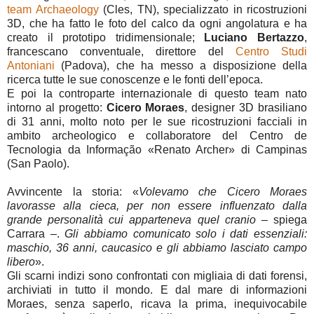
team Archaeology
(Cles, TN), specializzato in ricostruzioni
3D, che ha fatto le foto del calco da ogni angolatura e ha
creato il prototipo tridimensionale;
Luciano Bertazzo
,
francescano conventuale, direttore del
Centro Studi
Antoniani
(Padova), che ha messo a disposizione della
ricerca tutte le sue conoscenze e le fonti dell’epoca.
E poi la controparte internazionale di questo team nato
intorno al progetto:
Cicero Moraes
, designer 3D brasiliano
di 31 anni, molto noto per le sue ricostruzioni facciali in
ambito archeologico e collaboratore del Centro de
Tecnologia da Informação «Renato Archer» di Campinas
(San Paolo).
Avvincente la storia: «
Volevamo che Cicero Moraes
lavorasse alla cieca, per non essere influenzato dalla
grande personalità cui apparteneva quel cranio
– spiega
Carrara –.
Gli abbiamo comunicato solo i dati essenziali:
maschio, 36 anni, caucasico e gli abbiamo lasciato campo
libero
».
Gli scarni indizi sono confrontati con migliaia di dati forensi,
archiviati in tutto il mondo. E dal mare di informazioni
Moraes, senza saperlo, ricava la prima, inequivocabile