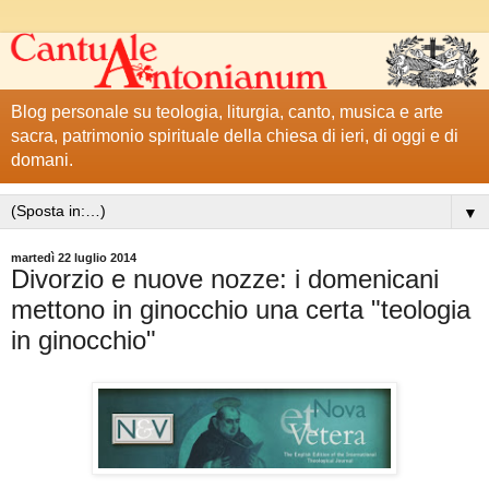
Blog personale su teologia, liturgia, canto, musica e arte
sacra, patrimonio spirituale della chiesa di ieri, di oggi e di
domani.
▼
martedì 22 luglio 2014
Divorzio e nuove nozze: i domenicani
mettono in ginocchio una certa "teologia
in ginocchio"