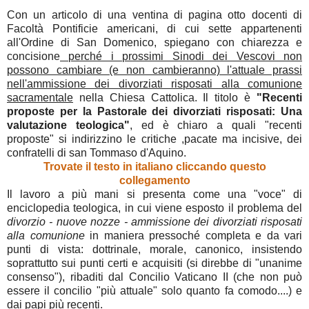
Con un articolo di una ventina di pagina otto docenti di
Facoltà Pontificie americani, di cui sette appartenenti
all'Ordine di San Domenico, spiegano con chiarezza e
concisione
perché i prossimi Sinodi dei Vescovi non
possono cambiare (e non cambieranno) l'attuale prassi
nell'ammissione dei divorziati risposati alla comunione
sacramentale
nella Chiesa Cattolica. Il titolo è
"Recenti
proposte per la Pastorale dei divorziati risposati:
Una
valutazione teologica"
, ed è chiaro a quali "recenti
proposte" si indirizzino le critiche ,pacate ma incisive, dei
confratelli di san Tommaso d'Aquino.
Trovate il testo in italiano cliccando questo
collegamento
Il lavoro a più mani si presenta come una "voce" di
enciclopedia teologica, in cui viene esposto il problema del
divorzio - nuove nozze - ammissione dei divorziati risposati
alla comunione
in maniera pressoché completa e da vari
punti di vista: dottrinale, morale, canonico, insistendo
soprattutto sui punti certi e acquisiti (si direbbe di "unanime
consenso"), ribaditi dal Concilio Vaticano II (che non può
essere il concilio "più attuale" solo quanto fa comodo....) e
dai papi più recenti.