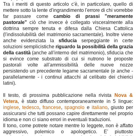
Tra i meriti di questo articolo c'è, in particolare, quello di
mettere sotto la lente d'ingrandimento l'errore di chi vorrebbe
far passare come
cambio di prassi "meramente
pastorale"
ciò che invece è collegato visceralmente alla
dottrina sempre tenuta e difesa dalla Chiesa Cattolica
(l'indissolubilità del matrimonio sacramentale). Inoltre viene
anche evidenziata la
sfiducia
serpeggiante in certe
soluzioni semplicistiche
riguardo la possibilità della grazia
della castità
(anche all'interno del matrimonio), sfiducia che
si evince come substrato di cui si nutrono le proposte
pastorali volte all'ammissibilità delle nuove nozze
persistendo un precedente legame sacramentale (e anche -
parallelamente - i continui attacchi al celibato dei chierici
latini).
Il testo, di prossima pubblicazione nella rivista
Nova &
Vetera
, è stato diffuso contemporaneamente in 5 lingue:
inglese
,
tedesco
,
francese
,
spagnolo
e
italiano
, giusto per
assicurarsi che tutti possano capire direttamente nel proprio
idioma e non ci siano errori in eventuali traduzioni.
Il tono, come potrete notare mentre lo leggete, non è affatto
aggressivo, polemico o apologetico. E' piuttosto